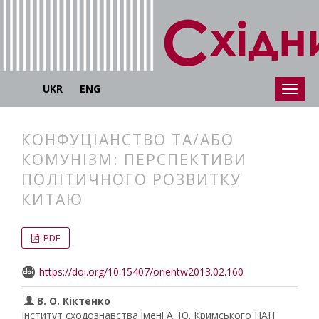
UKR
ENG
КОНФУЦІАНСТВО ТА/АБО
КОМУНІЗМ: ПЕРСПЕКТИВИ
ПОЛІТИЧНОГО РОЗВИТКУ
КИТАЮ
##plugins.themes.bootstrap3.articl
##plugins.themes.bootstrap3.article
PDF
https://doi.org/10.15407/orientw2013.02.160
В. О. Кіктенко
Інститут сходознавства імені А. Ю. Кримського НАН