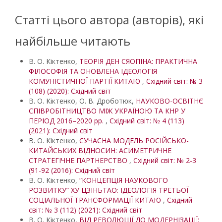
Статті цього автора (авторів), які
найбільше читають
В. О. Кіктенко,
ТЕОРІЯ ДЕН СЯОПІНА: ПРАКТИЧНА
ФІЛОСОФІЯ ТА ОНОВЛЕНА ІДЕОЛОГІЯ
КОМУНІСТИЧНОЇ ПАРТІЇ КИТАЮ
,
Східний світ: № 3
(108) (2020): Східний світ
В. О. Кіктенко, О. В. Дроботюк,
НАУКОВО-ОСВІТНЄ
СПІВРОБІТНИЦТВО МІЖ УКРАЇНОЮ ТА КНР У
ПЕРІОД 2016–2020 рр.
,
Східний світ: № 4 (113)
(2021): Східний світ
В. О. Кіктенко,
СУЧАСНА МОДЕЛЬ РОСІЙСЬКО-
КИТАЙСЬКИХ ВІДНОСИН: АСИМЕТРИЧНЕ
СТРАТЕГІЧНЕ ПАРТНЕРСТВО
,
Східний світ: № 2-3
(91-92 (2016): Східний світ
В. О. Кіктенко,
“КОНЦЕПЦІЯ НАУКОВОГО
РОЗВИТКУ” ХУ ЦЗІНЬТАО: ІДЕОЛОГІЯ ТРЕТЬОЇ
СОЦІАЛЬНОЇ ТРАНСФОРМАЦІЇ КИТАЮ
,
Східний
світ: № 3 (112) (2021): Східний світ
В. О. Кіктенко,
ВІД РЕВОЛЮЦІЇ ДО МОДЕРНІЗАЦІЇ: