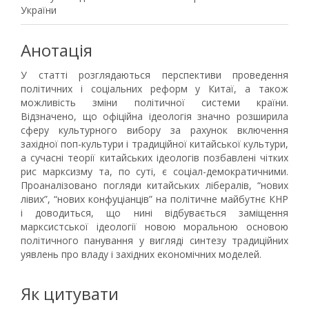
України
Анотація
У статті розглядаються перспективи проведення
політичних і соціальних реформ у Китаї, а також
можливість зміни політичної системи країни.
Відзначено, що офіційна ідеологія значно розширила
сферу культурного вибору за рахунок включення
західної поп-культури і традиційної китайської культури,
а сучасні теорії китайських ідеологів позбавлені чітких
рис марксизму та, по суті, є соціал-демократичними.
Проаналізовано погляди китайських лібералів, “нових
лівих”, “нових конфуціанців” на політичне майбутнє КНР
і доводиться, що нині відбувається заміщення
марксистської ідеології новою моральною основою
політичного панування у вигляді синтезу традиційних
уявлень про владу і західних економічних моделей.
Як цитувати