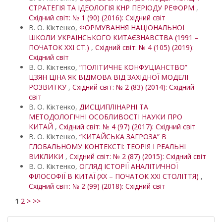
СТРАТЕГІЯ ТА ІДЕОЛОГІЯ КНР ПЕРІОДУ РЕФОРМ
,
Східний світ: № 1 (90) (2016): Східний світ
В. О. Кіктенко,
ФОРМУВАННЯ НАЦІОНАЛЬНОЇ
ШКОЛИ УКРАЇНСЬКОГО КИТАЄЗНАВСТВА (1991 –
ПОЧАТОК XXI СТ.)
,
Східний світ: № 4 (105) (2019):
Східний світ
В. О. Кіктенко,
“ПОЛІТИЧНЕ КОНФУЦІАНСТВО”
ЦЗЯН ЦІНА ЯК ВІДМОВА ВІД ЗАХІДНОЇ МОДЕЛІ
РОЗВИТКУ
,
Східний світ: № 2 (83) (2014): Східний
світ
В. О. Кіктенко,
ДИСЦИПЛІНАРНІ ТА
МЕТОДОЛОГІЧНІ ОСОБЛИВОСТІ НАУКИ ПРО
КИТАЙ
,
Східний світ: № 4 (97) (2017): Східний світ
В. О. Кіктенко,
“КИТАЙСЬКА ЗАГРОЗА” В
ГЛОБАЛЬНОМУ КОНТЕКСТІ: ТЕОРІЯ І РЕАЛЬНІ
ВИКЛИКИ
,
Східний світ: № 2 (87) (2015): Східний світ
В. О. Кіктенко,
ОГЛЯД ІСТОРІЇ АНАЛІТИЧНОЇ
ФІЛОСОФІЇ В КИТАЇ (XX – ПОЧАТОК XXI СТОЛІТТЯ)
,
Східний світ: № 2 (99) (2018): Східний світ
1
2
>
>>