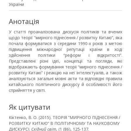
України
Анотація
У статті проаналізована дискусія політиків та вчених
щодо теорії “мирного піднесення / розвитку Китаю”, яка
почала формуватися з середини 1990-х років з метою
підвищення міжнародної репутації країни в ході
здійснення політики “реформ і відкритості”.
Представлені різні ідеї, концепції та погляди, які
відображають формування теорії “мирного піднесення /
розвитку Китаю” і реакцію на неї інтелектуалів, а також
аналізуються загальні мовні акти та відповідні правила
китайського політичного дискурсу й особливості його
сприйняття у світі.
Як цитувати
Кіктенко, В. О. (2015). ТЕОРІЯ “МИРНОГО ПІДНЕСЕННЯ /
РОЗВИТКУ КИТАЮ” В ПОЛІТИЧНОМУ ТА НАУКОВОМУ
ДИСКУРСІ.
Східний світ
, (1 (86), 125-137.