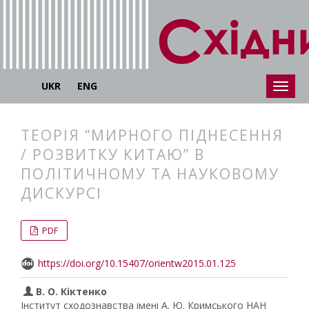
UKR
ENG
ТЕОРІЯ “МИРНОГО ПІДНЕСЕННЯ
/ РОЗВИТКУ КИТАЮ” В
ПОЛІТИЧНОМУ ТА НАУКОВОМУ
ДИСКУРСІ
##plugins.themes.bootstrap3.articl
##plugins.themes.bootstrap3.article
PDF
https://doi.org/10.15407/orientw2015.01.125
В. О. Кіктенко
Інститут сходознавства імені А. Ю. Кримського НАН