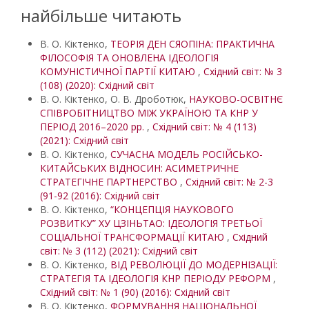
найбільше читають
В. О. Кіктенко,
ТЕОРІЯ ДЕН СЯОПІНА: ПРАКТИЧНА
ФІЛОСОФІЯ ТА ОНОВЛЕНА ІДЕОЛОГІЯ
КОМУНІСТИЧНОЇ ПАРТІЇ КИТАЮ
,
Східний світ: № 3
(108) (2020): Східний світ
В. О. Кіктенко, О. В. Дроботюк,
НАУКОВО-ОСВІТНЄ
СПІВРОБІТНИЦТВО МІЖ УКРАЇНОЮ ТА КНР У
ПЕРІОД 2016–2020 рр.
,
Східний світ: № 4 (113)
(2021): Східний світ
В. О. Кіктенко,
СУЧАСНА МОДЕЛЬ РОСІЙСЬКО-
КИТАЙСЬКИХ ВІДНОСИН: АСИМЕТРИЧНЕ
СТРАТЕГІЧНЕ ПАРТНЕРСТВО
,
Східний світ: № 2-3
(91-92 (2016): Східний світ
В. О. Кіктенко,
“КОНЦЕПЦІЯ НАУКОВОГО
РОЗВИТКУ” ХУ ЦЗІНЬТАО: ІДЕОЛОГІЯ ТРЕТЬОЇ
СОЦІАЛЬНОЇ ТРАНСФОРМАЦІЇ КИТАЮ
,
Східний
світ: № 3 (112) (2021): Східний світ
В. О. Кіктенко,
ВІД РЕВОЛЮЦІЇ ДО МОДЕРНІЗАЦІЇ:
СТРАТЕГІЯ ТА ІДЕОЛОГІЯ КНР ПЕРІОДУ РЕФОРМ
,
Східний світ: № 1 (90) (2016): Східний світ
В. О. Кіктенко,
ФОРМУВАННЯ НАЦІОНАЛЬНОЇ