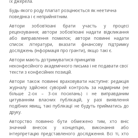
їх джерела.
Будь-якого роду плагіат розцінюється як неетична
поведінка і є неприйнятним.
Автори зобов’язані брати участь у процесі
рецензування; автори зобов’язані надати відкликання
або виправлення помилок; автори повинні надати
список літератури, вказати фінансову підтримку
досліджень (інформація про гранти), якщо такі є.
Автори мають дотримуватися принципів
неконфесійного академічного письма і не подавати свої
тексти з конфесійних позицій.
Автори також повинні враховувати наступне: редакція
журналу здійснює суворий контроль за надмірним (не
більше 2-ох – 3-ох посилань) і не виправданим
цитуванням власних публікацій, у разі виявлення
подібних явищ, такі публікації не будуть прийматись до
друку.
Авторство повинно бути обмежено тим, хто вніс
значний внесок у концепцію, виконання або
інтерпретацію представленого дослідження. Всі ті, хто