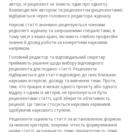
автор, ні рецензент не знають один про одного).
Взаємодія між автором та рецензентом (рецензентами)
відбувається через головного редактора журналу.
Наукові статті анонімно рецензуються членами
редколегії журналу та запрошеними спеціалістами, в
тому числі з інших країн, які мають глибокі професійні
знання й досвід роботи за конкретним науковим
напрямом.
Головний редактор та відповідальний секретар
приймають рішення щодо вибору відповідного
рецензента для поданої статті. Рецензенти
підбираються для статті відповідно до їхніх близьких
наукових інтересів, досвіду та вивчення теми. Проте,
тим, хто працює в межах одного проекту або одного
відділу з одним із авторів, не пропонується бути
рецензентами статті, щоб зберегти об’єктивність
рецензії. Це також стосується наукових керівників
здобувачів наукового ступеня.
Рецензенти оцінюють статті за встановленою формою
за низкою критеріїв, зокрема: чіткість формулювання
назви статті, актуальність теми, пріоритетність теми