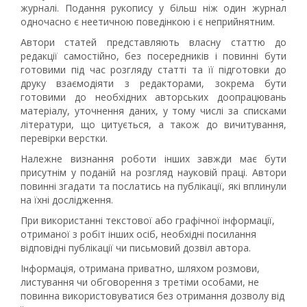
журналі. Подання рукопису у більш ніж один журнал
одночасно є неетичною поведінкою і є неприйнятним.
Автори статей представляють власну статтю до
редакції самостійно, без посередників і повинні бути
готовими під час розгляду статті та її підготовки до
друку взаємодіяти з редакторами, зокрема бути
готовими до необхідних авторських доопрацювань
матеріалу, уточнення даних, у тому числі за списками
літератури, що цитується, а також до вичитування,
перевірки верстки.
Належне визнання роботи інших завжди має бути
присутнім у поданій на розгляд науковій праці. Автори
повинні згадати та послатись на публікації, які вплинули
на їхні дослідження.
При використанні текстової або графічної інформації,
отриманої з робіт інших осіб, необхідні посилання
відповідні публікації чи письмовий дозвіл автора.
Інформація, отримана приватно, шляхом розмови,
листування чи обговорення з третіми особами, не
повинна використовуватися без отримання дозволу від