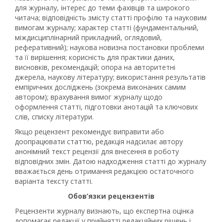
для журналу, інтерес до теми фахівців та широкого
читача; відповідність змісту статті профілю та науковим
вимогам журналу; характер статті (фундаментальний,
міждисциплінарний прикладний, оглядовий,
реферативний); наукова новизна постановки проблеми
та її вирішення; корисність для практики даних,
висновків, рекомендацій; опора на авторитетні
джерела, наукову літературу; використання результатів
емпіричних досліджень (зокрема виконаних самим
автором); врахування вимог журналу щодо
оформлення статті, підготовки анотацій та ключових
слів, списку літератури.
Якщо рецензент рекомендує виправити або
доопрацювати статтю, редакція надсилає автору
анонімний текст рецензії для внесення в роботу
відповідних змін. Датою надходження статті до журналу
вважається день отримання редакцією остаточного
варіанта тексту статті.
Обов’язки рецензентів
Рецензенти журналу визнають, що експертна оцінка
допомагає редакції у прийнятті редакційних рішень і