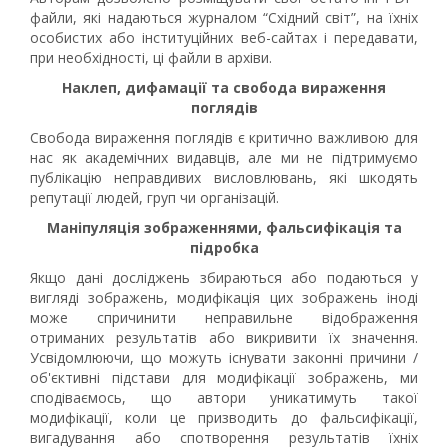
файли, які надаються журналом “Східний світ”, на їхніх
особистих або інституційних веб-сайтах і передавати,
при необхідності, ці файли в архіви.
Наклеп, дифамації та свобода вираження
поглядів
Свобода вираження поглядів є критично важливою для
нас як академічних видавців, але ми не підтримуємо
публікацію неправдивих висловлювань, які шкодять
репутації людей, груп чи організацій.
Маніпуляція зображеннями, фальсифікація та
підробка
Якщо дані досліджень збираються або подаються у
вигляді зображень, модифікація цих зображень іноді
може спричинити неправильне відображення
отриманих результатів або викривити їх значення.
Усвідомлюючи, що можуть існувати законні причини /
об'єктивні підстави для модифікації зображень, ми
сподіваємось, що автори уникатимуть такої
модифікації, коли це призводить до фальсифікації,
вигадування або спотворення результатів їхніх