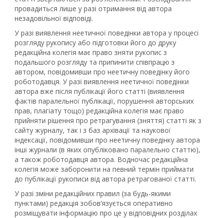
провадиться лише у разі отримання від автора
незадовільної відповіді.
У разі виявлення неетичної поведінки автора у процесі
розгляду рукопису або підготовки його до друку
редакційна колегія має право зняти рукопис з
подальшого розгляду та припинити співпрацю з
автором, повідомивши про неетичну поведінку його
роботодавця. У разі виявлення неетичної поведінки
автора вже після публікації його статті (виявлення
фактів паралельної публікації, порушення авторських
прав, плагіату тощо) редакційна колегія має право
прийняти рішення про ретрагування (зняття) статті як з
сайту журналу, так і з баз архівації та наукової
індексації, повідомивши про неетичну поведінку автора
інші журнали (в яких опубліковано паралельно статтю),
а також роботодавця автора. Водночас редакційна
колегія може заборонити на певний термін приймати
до публікації рукописи від автора ретрагованої статті.
У разі зміни редакційних правил (за будь-якими
пунктами) редакція зобов’язується оперативно
розміщувати інформацію про це у відповідних розділах