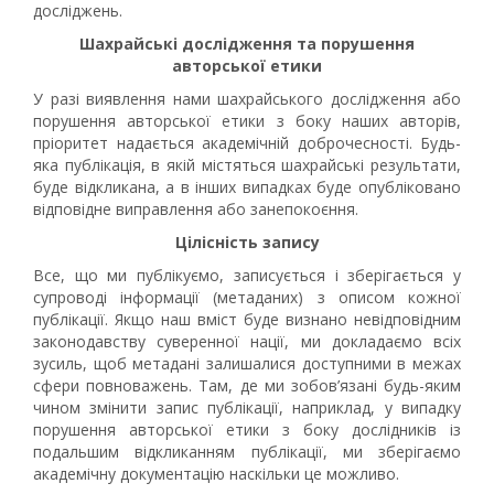
досліджень.
Шахрайські дослідження та порушення
авторської етики
У разі виявлення нами шахрайського дослідження або
порушення авторської етики з боку наших авторів,
пріоритет надається академічній доброчесності. Будь-
яка публікація, в якій містяться шахрайські результати,
буде відкликана, а в інших випадках буде опубліковано
відповідне виправлення або занепокоєння.
Цілісність
запису
Все, що ми публікуємо, записується і зберігається у
супроводі інформації (метаданих) з описом кожної
публікації. Якщо наш вміст буде визнано невідповідним
законодавству суверенної нації, ми докладаємо всіх
зусиль, щоб метадані залишалися доступними в межах
сфери повноважень. Там, де ми зобов’язані будь-яким
чином змінити запис публікації, наприклад, у випадку
порушення авторської етики з боку дослідників із
подальшим відкликанням публікації, ми зберігаємо
академічну документацію наскільки це можливо.