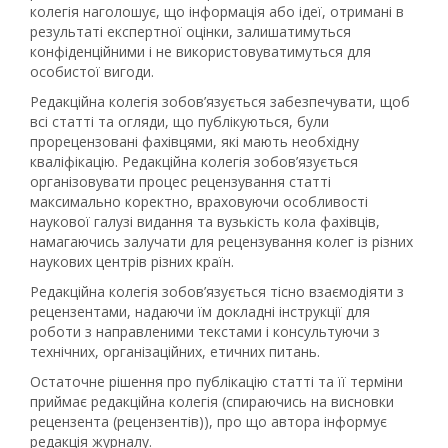
колегія наголошує, що інформація або ідеї, отримані в
результаті експертної оцінки, залишатимуться
конфіденційними і не використовуватимуться для
особистої вигоди.
Редакційна колегія зобов’язується забезпечувати, щоб
всі статті та огляди, що публікуються, були
прорецензовані фахівцями, які мають необхідну
кваліфікацію. Редакційна колегія зобов’язується
організовувати процес рецензування статті
максимально коректно, враховуючи особливості
наукової галузі видання та вузькість кола фахівців,
намагаючись залучати для рецензування колег із різних
наукових центрів різних країн.
Редакційна колегія зобов’язується тісно взаємодіяти з
рецензентами, надаючи їм докладні інструкції для
роботи з направленими текстами і консультуючи з
технічних, організаційних, етичних питань.
Остаточне рішення про публікацію статті та її терміни
приймає редакційна колегія (спираючись на висновки
рецензента (рецензентів)), про що автора інформує
редакція журналу.