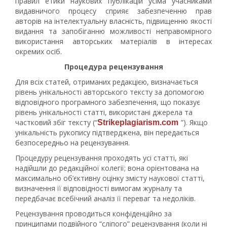
правил етики наукових публікацій усіма учасниками
видавничого процесу сприяє забезпеченню прав
авторів на інтелектуальну власність, підвищенню якості
видання та запобіганню можливості неправомірного
використання авторських матеріалів в інтересах
окремих осіб.
Процедура рецензування
Для всіх статей, отриманих редакцією, визначається
рівень унікальності авторського тексту за допомогою
відповідного програмного забезпечення, що показує
рівень унікальності статті, використані джерела та
частковий збіг тексту (“
”). Якщо
Strikeplagiarism.com
унікальність рукопису підтверджена, він передається
безпосередньо на рецензування.
Процедуру рецензування проходять усі статті, які
надійшли до редакційної колегії; вона орієнтована на
максимально об’єктивну оцінку змісту наукової статті,
визначення її відповідності вимогам журналу та
передбачає всебічний аналіз її переваг та недоліків.
Рецензування проводиться конфіденційно за
принципами подвійного “сліпого” рецензування (коли ні