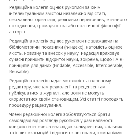
Редакційна колегія оцінює рукописи за їхнім
інтелектуальним змістом незалежно від статі,
сексуальної орієнтації, релігійних переконань, етнічного
походження, громадянства або політичної філософії
авторів.
Редакційна колегія оцінює рукописи не зважаючи на
бібліометричні показники (h-індекс), натомість оцінює
якість, новизну та внесок у науку. Редакція враховує
сучасні принципи відкритої науки, зокрема, щодо FAIR-
принципів для даних (Findable, Accessible, Interoperable,
Reusable).
Редакційна колегія надає можливість головному
редактору, членам редколегії та рецензентам
публікуватися в журналі, але вони не можуть
скористатися своїм становищем. Усі статті проходять
процедуру рецензування.
Члени редакційної колегії зобов’язуються брати
самовідвід від розгляду рукописів у разі наявності
конфліктів інтересів внаслідок конкурентних, спільних
та інших взаємодій і відносин з авторами, компаніями