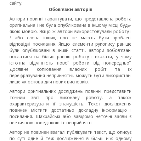
сайту.
Обов’язки авторів
Автори повинні гарантувати, що представлена робота
оригінальна і не була опублікована в іншому місці будь-
якою мовою. Якщо ж автори використовували роботу і
/ або слова інших, про це мають бути зроблені
відповідні посилання. Якщо елементи рукопису раніше
були опубліковані в іншій статті, автори зобов’язані
послатися на більш ранню роботу і вказати, у чому
істотна відмінність нової роботи від попередньої.
Дослівне копіювання власних робіт та їх
перефразування неприйнятні, можуть бути використані
лише як основа для нових висновків.
Автори оригінальних досліджень повинні представити
точний звіт про виконану роботу, а також
охарактеризувати її значущість. Текст дослідження
повинен містити достатньо докладну інформацію і
посилання. Шахрайські або завідомо неточні заяви є
неетичною поведінкою і є неприйнятні.
Автор не повинен взагалі публікувати текст, що описує
по суті одне й теж дослідження в більш ніж одному