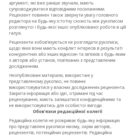
аргумент, які вже раніше звучали, мають
супроводжуватися відповідними посиланнями.
Рецензент повинен також звернути увагу головного
редактора на будь-яку істотну схожість між рукописом
розглянутої і будь-якої іншої опублікованої роботи в цій
галузі.
Рецензенти зобов’язуються не розглядати рукописи,
щодо яких вони мають конфлікт інтересів в результаті
конкурентних або інших відносин та зв’язків з будь-яким
з авторів або установ, пов’язаних з представленим
дослідженням.
Неопубліковані матеріали, використані у
представленому рукописі, не повинні
використовуватися у власних дослідженнях рецензента.
Закрита інформація або ідеї, отримані під час
рецензування, мають залишатися конфіденційними та
не використовуватись для особистої вигоди.
Обов’язки редакційної колегії
Редакційна колегія не розкриває будь-яку інформацію
про представлені рукописи нікому, окрім авторів,
рецензентів, потенційних рецензентів. Редакційна