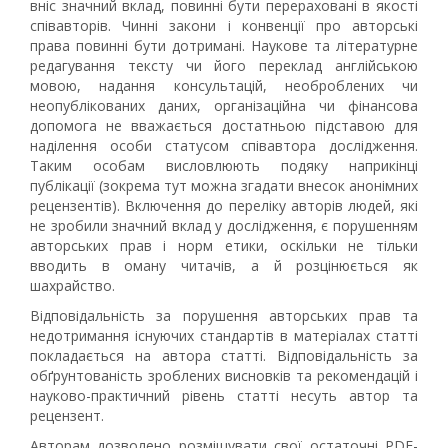
вніс значний вклад, повинні бути перераховані в якості
співавторів. Чинні закони і конвенції про авторські
права повинні бути дотримані. Наукове та літературне
редагування тексту чи його переклад англійською
мовою, надання консультацій, необроблених чи
неопублікованих даних, організаційна чи фінансова
допомога не вважається достатньою підставою для
наділення особи статусом співавтора дослідження.
Таким особам висловлюють подяку наприкінці
публікації (зокрема тут можна згадати внесок анонімних
рецензентів). Включення до переліку авторів людей, які
не зробили значний вклад у дослідження, є порушенням
авторських прав і норм етики, оскільки не тільки
вводить в оману читачів, а й розцінюється як
шахрайство.
Відповідальність за порушення авторських прав та
недотримання існуючих стандартів в матеріалах статті
покладається на автора статті. Відповідальність за
обґрунтованість зроблених висновків та рекомендацій і
науково-практичний рівень статті несуть автор та
рецензент.
Авторам дозволено розміщувати свої остаточні PDF-