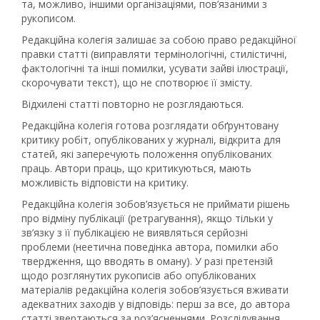
та, можливо, іншими організаціями, пов’язаними з
рукописом.
Редакційна колегія залишає за собою право редакційної
правки статті (виправляти термінологічні, стилістичні,
фактологічні та інші помилки, усувати зайві ілюстрації,
скорочувати текст), що не спотворює її змісту.
Відхилені статті повторно не розглядаються.
Редакційна колегія готова розглядати обґрунтовану
критику робіт, опублікованих у журналі, відкрита для
статей, які заперечують положення опублікованих
праць. Автори праць, що критикуються, мають
можливість відповісти на критику.
Редакційна колегія зобов’язується не приймати рішень
про відміну публікації (ретрагування), якщо тільки у
зв’язку з її публікацією не виявляться серйозні
проблеми (неетична поведінка автора, помилки або
твердження, що вводять в оману). У разі претензій
щодо розглянутих рукописів або опублікованих
матеріалів редакційна колегія зобов’язується вживати
адекватних заходів у відповідь: перш за все, до автора
статті звертаються за роз’ясненнями. Розслідування