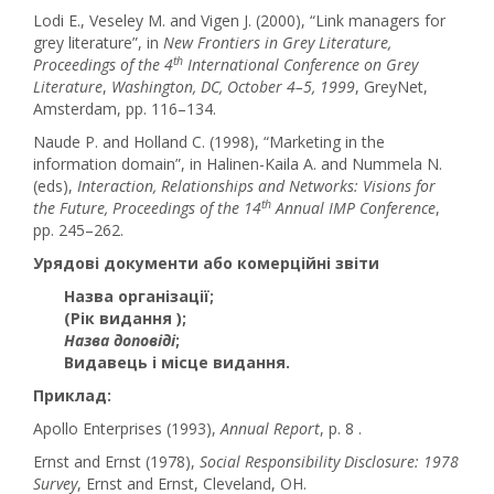
Lodi E., Veseley M. and Vigen J. (2000), “Link managers for
grey literature”, in
New Frontiers in Grey Literature,
th
Proceedings of the 4
International Conference on Grey
Literature
,
Washington, DC, October 4–5, 1999
, GreyNet,
Amsterdam, pp. 116–134.
Naude P. and Holland C. (1998), “Marketing in the
information domain”, in Halinen-Kaila A. and Nummela N.
(eds),
Interaction, Relationships and Networks: Visions for
th
the Future, Proceedings of the 14
Annual IMP Conference
,
pp. 245–262.
Урядові документи або комерційні звіти
Назва організації
;
(Рік видання )
;
Назва доповіді
;
Видавець і місце видання
.
Приклад:
Apollo Enterprises (1993),
Annual Report
, p. 8 .
Ernst and Ernst (1978),
Social Responsibility Disclosure: 1978
Survey
, Ernst and Ernst, Cleveland, OH.