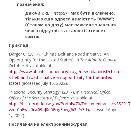
позначення:
Даючи URL, “http://” має бути включено,
тільки якщо адреса не містить “WWW”;
(Станом на дату) має важливе значення
через відсутність сталості Інтернет-
сайтів.
Приклад:
Darger C. (2017), “China’s Belt and Road Initiative: An
Opportunity for the United States”, in
The Atlantic Council
,
October 4, available at:
https://www.atlanticcouncil.org/blogs/new-atlanti­cist/china-
s-belt-and-road-initiative-an-opportunity-for-the-united-
states
(accessed July 16, 2022).
“National Security Strategy” (2017), in
Historical Office.
Office of the Secretary of Defense
, available at:
https://history.defense.gov/Portals/70/Documents/nss/NSS2017
ver=CnFwURrw09pJ0q5EogFpwg%3d%3d
(accessed August
1, 2022).
Посилання на електронний журнал: