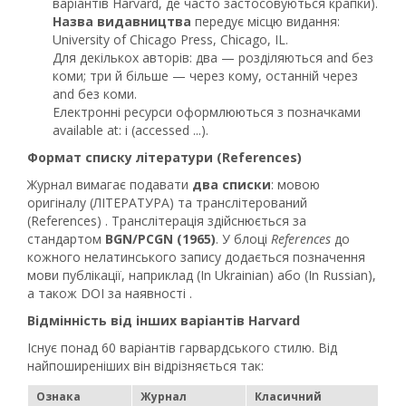
варіантів Harvard, де часто застосовуються крапки).
Назва видавництва
передує місцю видання:
University of Chicago Press, Chicago, IL.
Для декількох авторів: два — розділяються and без
коми; три й більше — через кому, останній через
and без коми.
Електронні ресурси оформлюються з позначками
available at: і (accessed ...).
Формат списку літератури (References)
Журнал вимагає подавати
два списки
: мовою
оригіналу (ЛІТЕРАТУРА) та транслітерований
(References) . Транслітерація здійснюється за
стандартом
BGN/PCGN (1965)
. У блоці
References
до
кожного нелатинського запису додається позначення
мови публікації, наприклад (In Ukrainian) або (In Russian),
а також DOI за наявності .
Відмінність від інших варіантів Harvard
Існує понад 60 варіантів гарвардського стилю. Від
найпоширеніших він відрізняється так:
Ознака
Журнал
Класичний