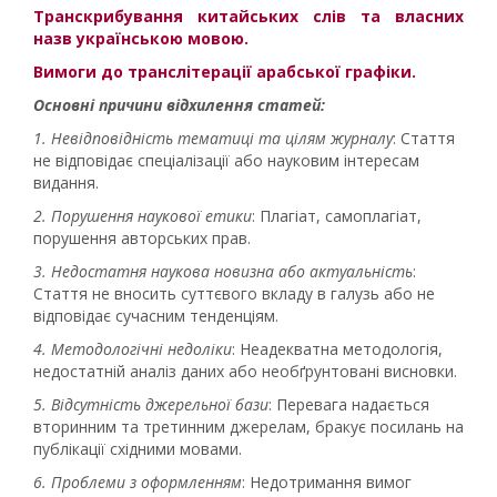
Транскрибування китайських слів та власних
назв українською мовою.
Вимоги до транслітерації арабської графіки.
Основні причини відхилення статей:
1. Невідповідність тематиці та цілям журналу
: Стаття
не відповідає спеціалізації або науковим інтересам
видання.
2. Порушення наукової етики
: Плагіат, самоплагіат,
порушення авторських прав.
3. Недостатня наукова новизна або актуальність
:
Стаття не вносить суттєвого вкладу в галузь або не
відповідає сучасним тенденціям.
4. Методологічні недоліки
: Неадекватна методологія,
недостатній аналіз даних або необґрунтовані висновки.
5. Відсутність джерельної бази
: Перевага надається
вторинним та третинним джерелам, бракує посилань на
публікації східними мовами.
6. Проблеми з оформленням
: Недотримання вимог