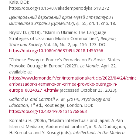
Київ. DOI:
https://doi.org/10.15407/akademperiodyka.518.272
Центральний державний архів-музей літератури і
мистецтва України (ЦДАМЛМУ)
,
ф. 55, оп. 1, спр. 18.
Brylov D. (2018), “Islam in Ukraine: The Language
Strategies of Ukrainian Muslim Communities”,
Religion,
State and Society
, Vol. 46, No. 2, pp. 156–173. DOI:
https://doi.org/10.1080/09637494.2018.1456766
“Chinese Envoy to France’s Remarks on Ex-Soviet States
Provoke Outrage in Europe” (2023),
Le
Monde
, April 22,
available at:
https://www.lemonde.fr/en/international/article/2023/04/24/chin
ambassador-s-remarks-on-crimea-provoke-outrage-in-
europe_6024027_4.html#
(accessed October 23, 2023).
Gallard D. and
Cartmell
K. M.
(2014),
Psychology and
st
Education
, 1
ed., Routledge, London. DOI:
https://doi.org/10.4324/9781315768663
Komatsu H. (2006), “Muslim Intellectuals and Japan: A Pan-
Islamist Mediator, Abdurreshid Ibrahim”, in S. A. Dudoignon,
H. Komatsu and Y. Kosugi (eds),
Intellectuals in the Modern