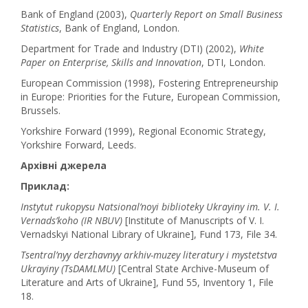
Bank of England (2003),
Quarterly Report on Small Business
Statistics
, Bank of England, London.
Department for Trade and Industry (DTI) (2002),
White
Paper on Enterprise, Skills and Innovation
, DTI, London.
European Commission (1998), Fostering Entrepreneurship
in Europe: Priorities for the Future, European Commission,
Brussels.
Yorkshire Forward (1999), Regional Economic Strategy,
Yorkshire Forward, Leeds.
Архівні джерела
Приклад:
Instytut rukopysu Natsional’noyi biblioteky Ukrayiny im. V. I.
Vernads’koho (IR NBUV)
[Institute of Manuscripts of V. I.
Vernadskyi National Library of Ukraine], Fund 173, File 34.
Tsentral’nyy derzhavnyy arkhiv-muzey literatury i mystetstva
Ukrayiny (TsDAMLMU)
[Central State Archive-Museum of
Literature and Arts of Ukraine], Fund 55, Inventory 1, File
18.