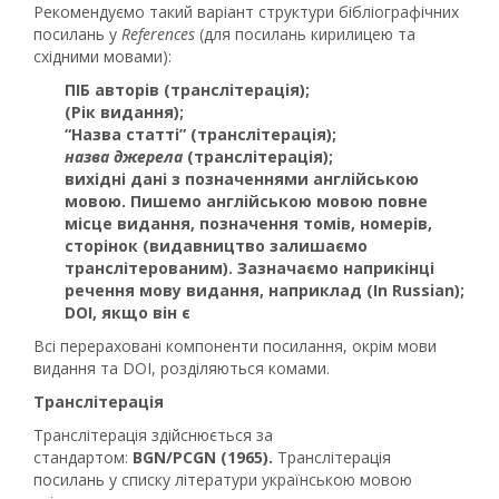
Рекомендуємо такий варіант структури бібліографічних
посилань у
References
(для посилань кирилицею та
східними мовами):
ПІБ авторів (транслітерація);
(Рік видання)
;
“Назва статті”
(транслітерація)
;
назва джерела
(транслітерація);
вихідні дані з позначеннями англійською
мовою
. Пишемо англійською мовою повне
місце видання, позначення томів, номерів,
сторінок (видавництво залишаємо
транслітерованим). Зазначаємо наприкінці
речення мову видання, наприклад (In Russian);
DOI, якщо він є
Всі перераховані компоненти посилання, окрім мови
видання та DOI, розділяються комами.
Транслітерація
Транслітерація здійснюється за
стандартом:
BGN/PCGN (1965).
Транслітерація
посилань у списку літератури українською мовою