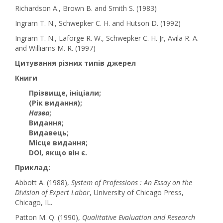
Richardson A., Brown B. and Smith S. (1983)
Ingram T. N., Schwepker C. H. and Hutson D. (1992)
Ingram T. N., Laforge R. W., Schwepker C. H. Jr, Avila R. A.
and Williams M. R. (1997)
Цитування різних типів джерел
Книги
Прізвище, ініціали
;
(Рік видання)
;
Назва
;
Видання
;
Видавець
;
Місце видання
;
DOI, якщо він є
.
Приклад:
Abbott A. (1988),
System of Professions : An Essay on the
Division of Expert Labor
, University of Chicago Press,
Chicago, IL.
Patton M. Q. (1990),
Qualitative Evaluation and Research