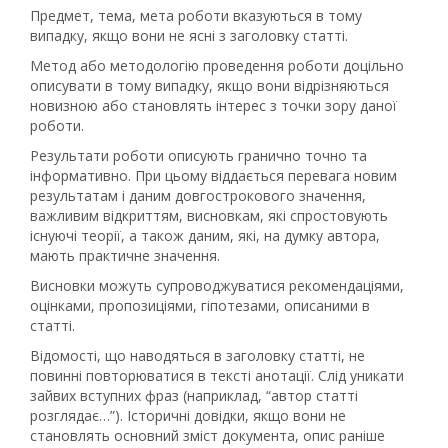
Предмет, тема, мета роботи вказуються в тому
випадку, якщо вони не ясні з заголовку статті.
Метод або методологію проведення роботи доцільно
описувати в тому випадку, якщо вони відрізняються
новизною або становлять інтерес з точки зору даної
роботи.
Результати роботи описують гранично точно та
інформативно. При цьому віддається перевага новим
результатам і даним довгострокового значення,
важливим відкриттям, висновкам, які спростовують
існуючі теорії, а також даним, які, на думку автора,
мають практичне значення.
Висновки можуть супроводжуватися рекомендаціями,
оцінками, пропозиціями, гіпотезами, описаними в
статті.
Відомості, що наводяться в заголовку статті, не
повинні повторюватися в тексті анотації. Слід уникати
зайвих вступних фраз (наприклад, “автор статті
розглядає…”). Історичні довідки, якщо вони не
становлять основний зміст документа, опис раніше