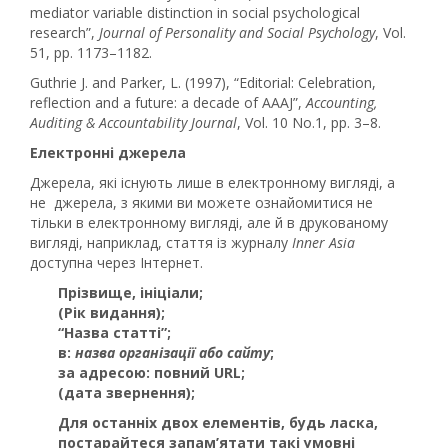
mediator variable distinction in social psychological
research”,
Journal of Personality and Social Psychology
, Vol.
51, pp. 1173–1182.
Guthrie J. and Parker, L. (1997), “Editorial: Celebration,
reflection and a future: a decade of AAAJ”,
Accounting,
Auditing & Accountability Journal
, Vol. 10 No.1, pp. 3–8.
Електронні джерела
Джерела, які існують лише в електронному вигляді, а
не джерела, з якими ви можете ознайомитися не
тільки в електронному вигляді, але й в друкованому
вигляді, наприклад, стаття із журналу
Inner Asia
доступна через Інтернет.
Прізвище, ініціали
;
(Рік видання)
;
“Назва статті”
;
в:
назва організації або сайту
;
за адресою: повний URL
;
(дата звернення)
;
Для останніх двох елементів, будь ласка,
постарайтеся запам’ятати такі умовні