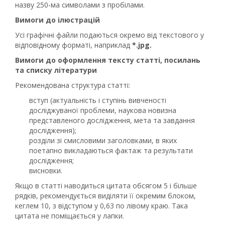
назву 250-ма символами з пробілами.
Вимоги до ілюстрацій
Усі графічні файли подаються окремо від текстового у
відповідному форматі, наприклад
*.jpg.
Вимоги до оформлення тексту статті, посилань
та списку літератури
Рекомендована структура статті:
вступ (актуальність і ступінь вивченості
досліджуваної проблеми, наукова новизна
представленого дослідження, мета та завдання
дослідження);
розділи зі смисловими заголовками, в яких
поетапно викладаються фактаж та результати
дослідження;
висновки.
Якщо в статті наводиться цитата обсягом 5 і більше
рядків, рекомендується виділяти її окремим блоком,
кеглем 10, з відступом у 0,63 по лівому краю. Така
цитата не поміщається у лапки.