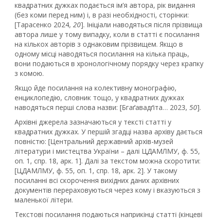
квадратних дужках подається ім’я автора, рік видання
(без коми перед ним) і, в разі необхідності, сторінки:
[Тарасенко 2024,
20
]. Ініціали наводяться після прізвища
автора лише у тому випадку, коли в статті є посилання
на кількох авторів з однаковим прізвищем. Якщо в
одному місці наводяться посилання на кілька праць,
вони подаються в хронологічному порядку через крапку
з комою.
Якщо йде посилання на колективну монографію,
енциклопедію, словник тощо, у квадратних дужках
наводяться перші слова назви: [Бгаґавадґіта… 2023,
50
].
Архівні джерела зазначаються у тексті статті у
квадратних дужках. У першій згадці назва архіву дається
повністю: [Центральний державний архів-музей
літератури і мистецтва України – далі ЦДАМЛМУ, ф. 55,
оп. 1, спр. 18, арк. 1]. Далі за текстом можна скоротити:
[ЦДАМЛМУ, ф. 55, оп. 1, спр. 18, арк. 2]. У такому
посиланні всі скорочення вихідних даних архівних
документів перераховуються через кому і вказуються з
маленької літери.
Текстові посилання подаються наприкінці статті (кінцеві