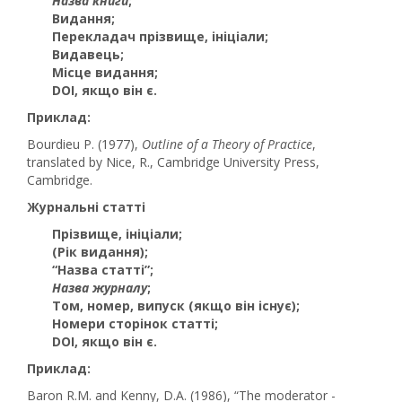
Назва книги
;
Видання
;
Перекладач прізвище, ініціали
;
Видавець
;
Місце видання
;
DOI, якщо він є
.
Приклад:
Bourdieu P. (1977),
Outline of a Theory of Practice
,
translated by Nice, R., Cambridge University Press,
Cambridge.
Журнальні статті
Прізвище, ініціали
;
(Рік видання)
;
“Назва статті”
;
Назва журналу
;
Том, номер, випуск (якщо він існує)
;
Номери сторінок статті
;
DOI, якщо він є
.
Приклад:
Baron R.M. and Kenny, D.A. (1986), “The moderator -