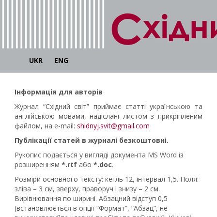
UKR
ENG
Інформація для авторів
Журнал “Східний світ” приймає статті українською та
англійською мовами, надіслані листом з прикріпленим
файлом, на e-mail:
shidnyj.svit@gmail.com
Публікації статей в журналі безкоштовні.
Рукопис подається у вигляді документа MS Word із
розширенням
*.rtf
або
*.doc
.
Розміри основного тексту: кегль 12, інтервал 1,5. Поля:
зліва – 3 см, зверху, праворуч і знизу – 2 см.
Вирівнювання по ширині. Абзацний відступ 0,5
(встановлюється в опції “Формат”, “Абзац”, не