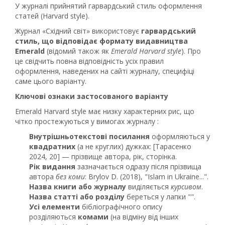
У журналі прийнятий гарвардський стиль оформлення
статей (Harvard style).
Журнал «Східний світ» використовує
гарвардський
стиль, що відповідає формату видавництва
Emerald
(відомий також як
Emerald Harvard style
). Про
це свідчить повна відповідність усіх правил
оформлення, наведених на сайті журналу, специфіці
саме цього варіанту.
Ключові ознаки застосованого варіанту
Emerald Harvard style має низку характерних рис, що
чітко простежуються у вимогах журналу :
Внутрішньотекстові посилання
оформляються у
квадратних
(а не круглих) дужках: [Тарасенко
2024, 20] — прізвище автора, рік, сторінка.
Рік видання
зазначається одразу після прізвища
автора
без коми
: Brylov D. (2018), "Islam in Ukraine...".
Назва книги або журналу
виділяється
курсивом
.
Назва статті або розділу
береться у лапки "".
Усі елементи
бібліографічного опису
розділяються
комами
(на відміну від інших