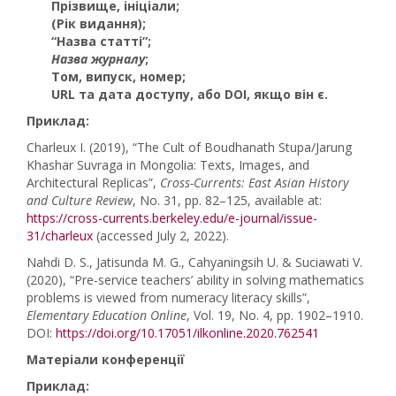
Прізвище, ініціали
;
(Рік видання)
;
“Назва статті”
;
Назва журналу
;
Том, випуск, номер
;
URL та дата доступу, або DOI, якщо він є
.
Приклад:
Charleux I. (2019), “The Cult of Boudhanath Stupa/Jarung
Khashar Suvraga in Mongolia: Texts, Images, and
Architectural Replicas”,
Cross-Currents: East Asian History
and Culture Review
, No. 31, pp. 82–125, available at:
https://cross-currents.berkeley.edu/e-journal/issue-
31/charleux
(accessed July 2, 2022).
Nahdi D. S., Jatisunda M. G., Cahyaningsih U. & Suciawati V.
(2020), “Pre-service teachers’ ability in solving mathematics
problems is viewed from numeracy literacy skills”,
Elementary Education Online
, Vol. 19, No. 4, pp. 1902–1910.
DOI:
https://doi.org/10.17051/ilkonline.2020.762541
Матеріали конференції
Приклад: