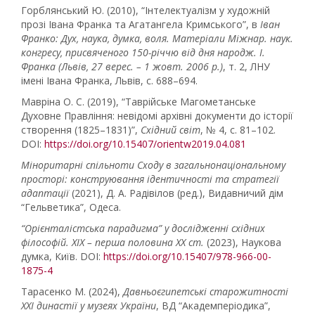
Горблянський Ю. (2010), “Інтелектуалізм у художній
прозі Івана Франка та Агатангела Кримського”, в
Іван
Франко: Дух, наука, думка, воля. Матеріали Міжнар. наук.
конгресу, присвяченого 150-річчю від дня народж. І.
Франка (Львів, 27 верес. – 1 жовт. 2006 р.)
, т. 2, ЛНУ
імені Івана Франка, Львів, с. 688–694.
Мавріна О. С. (2019), “Таврійське Магометанське
Духовне Правління: невідомі архівні документи до історії
створення (1825–1831)”,
Східний світ
, № 4, с. 81–102.
DOI:
https://doi.org/10.15407/orientw2019.04.081
Міноритарні спільноти Сходу в загальнонаціональному
просторі: конструювання ідентичності та стратегії
адаптації
(2021), Д. А. Радівілов (ред.), Видавничий дім
“Гельветика”, Одеса.
“Орієнталістська парадигма” у дослідженні східних
філософій. XIX – перша половина XX ст.
(2023), Наукова
думка, Київ. DOI:
https://doi.org/10.15407/978-966-00-
1875-4
Тарасенко М. (2024),
Давньоєгипетські старожитності
XXI династії у музеях України
, ВД “Академперіодика”,