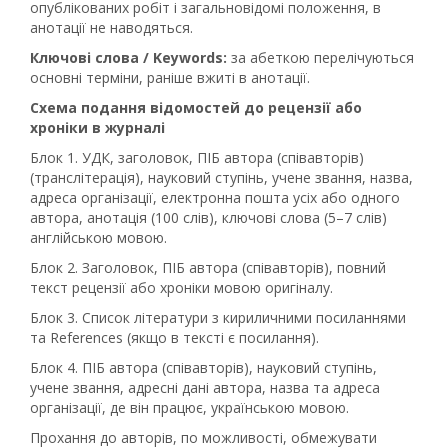
опублікованих робіт і загальновідомі положення, в
анотації не наводяться.
Ключові слова / Keywords:
за абеткою перелічуються
основні терміни, раніше вжиті в анотації.
Схема подання відомостей до рецензії або
хроніки в журналі
Блок 1. УДК, заголовок, ПІБ автора (співавторів)
(транслітерація), науковий ступінь, учене звання, назва,
адреса організації, електронна пошта усіх або одного
автора, анотація (100 слів), ключові слова (5–7 слів)
англійською мовою.
Блок 2. Заголовок, ПІБ автора (співавторів), повний
текст рецензії або хроніки мовою оригіналу.
Блок 3. Список літератури з кириличними посиланнями
та References (якщо в тексті є посилання).
Блок 4. ПІБ автора (співавторів), науковий ступінь,
учене звання, адресні дані автора, назва та адреса
організації, де він працює, українською мовою.
Прохання до авторів, по можливості, обмежувати