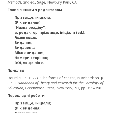
Methods
, 2nd ed., Sage, Newbury Park, CA.
Глава з книги з редактором
Прізвище, ініціали
;
(Рік видання)
;
“Назва розділу”
;
в: редактор: прізвище, ініціали (ed.)
;
Назва книги
;
Видання
;
Видавець
;
Місце видання
;
Номери сторінок
;
DOI, якщо він є
.
Приклад:
Bourdieu P. (1977), “The forms of capita”, in Richardson, JG
(Ed. ),
Handbook of Theory and Research for the Sociology of
Education
, Greenwood Press, New York, NY, pp. 311–356.
Перекладні роботи
Прізвище, ініціали
;
(Рік видання)
;