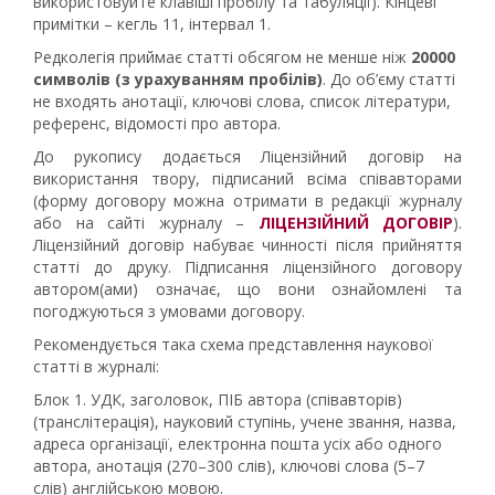
використовуйте клавіші пробілу та табуляції). Кінцеві
примітки – кегль 11, інтервал 1.
Редколегія приймає статті обсягом не менше ніж
20000
символів (з урахуванням пробілів)
. До об’єму статті
не входять анотації, ключові слова, список літератури,
референс, відомості про автора.
До рукопису додається Ліцензійний договір на
використання твору, підписаний всіма співавторами
(форму договору можна отримати в редакції журналу
або на сайті журналу –
ЛІЦЕНЗІЙНИЙ ДОГОВІР
).
Ліцензійний договір набуває чинності після прийняття
статті до друку. Підписання ліцензійного договору
автором(ами) означає, що вони ознайомлені та
погоджуються з умовами договору.
Рекомендується така схема представлення наукової
статті в журналі:
Блок 1. УДК, заголовок, ПІБ автора (співавторів)
(транслітерація), науковий ступінь, учене звання, назва,
адреса організації, електронна пошта усіх або одного
автора, анотація (270–300 слів), ключові слова (5–7
слів) англійською мовою.