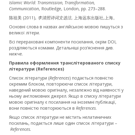
Islamic
World: Transmission, Transformation,
Communication
, Routledge, London, pp. 273–288.
陈祖美 (2011),
李清照诗词文选注
, 上海远东出版社,上海。
Основні слова в назвах англійською мовою пишуться з
великої літери.
Всі перераховані компоненти посилання, окрім DOI,
розділяються комами. Детальніші роз’яснення див.
нижче.
Правила оформлення транслітерованого списку
літератури (References)
Список літератури (
References
) подається повністю
окремим блоком, повторюючи список літератури,
наведений мовою оригіналу, незалежно від наявності у
ньому англомовних джерел. Якщо в списку літератури
мовою оригіналу є посилання на іноземні публікації,
вони повністю повторюються в
References
.
Якщо список літератури не містить нелатиничних
посилань, подається лише один список літератури –
References.