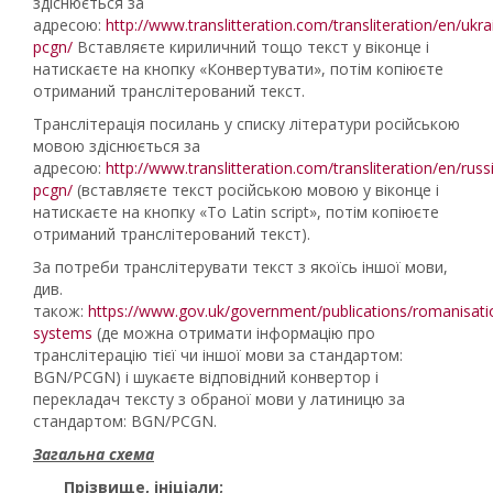
здіснюється за
адресою:
http://www.translitteration.com/transliteration/en/ukra
pcgn/
Вставляєте кириличний тощо текст у віконце і
натискаєте на кнопку «Конвертувати», потім копіюєте
отриманий транслітерований текст.
Транслітерація посилань у списку літератури російською
мовою здіснюється за
адресою:
http://www.translitteration.com/transliteration/en/russ
pcgn/
(вставляєте текст російською мовою у віконце і
натискаєте на кнопку «To Latin script», потім копіюєте
отриманий транслітерований текст).
За потреби транслітерувати текст з якоїсь іншої мови,
див.
також:
https://www.gov.uk/government/publications/romanisati
systems
(де можна отримати інформацію про
транслітерацію тієї чи іншої мови за стандартом:
BGN/PCGN) і шукаєте відповідний конвертор і
перекладач тексту з обраної мови у латиницю за
стандартом: BGN/PCGN.
Загальна схема
Прізвище, ініціали
;