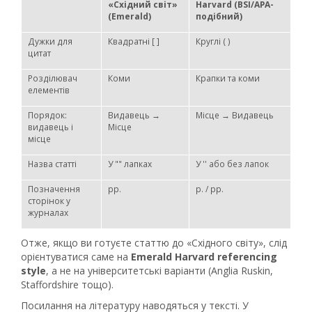
«Східний світ»
Harvard (BSI/APA-
(Emerald)
подібний)
Дужки для
Квадратні [ ]
Круглі ( )
цитат
Розділювач
Коми
Крапки та коми
елементів
Порядок:
Видавець →
Місце → Видавець
видавець і
Місце
місце
Назва статті
У "" лапках
У '' або без лапок
Позначення
pp.
p. / pp.
сторінок у
журналах
Отже, якщо ви готуєте статтю до «Східного світу», слід
орієнтуватися саме на
Emerald Harvard referencing
style
, а не на університетські варіанти (Anglia Ruskin,
Staffordshire тощо).
Посилання на літературу наводяться у тексті. У