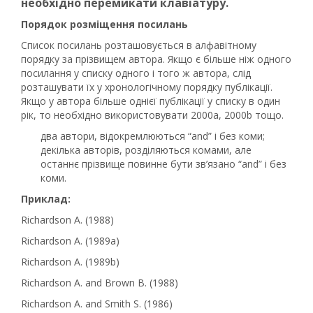
необхідно перемикати клавіатуру.
Порядок розміщення посилань
Список посилань розташовується в алфавітному
порядку за прізвищем автора. Якщо є більше ніж одного
посилання у списку одного і того ж автора, слід
розташувати їх у хронологічному порядку публікації.
Якщо у автора більше однієї публікації у списку в один
рік, то необхідно використовувати 2000a, 2000b тощо.
два автори, відокремлюються “and” і без коми;
декілька авторів, розділяються комами, але
останнє прізвище повинне бути зв’язано “and” і без
коми.
Приклад:
Richardson A. (1988)
Richardson A. (1989a)
Richardson A. (1989b)
Richardson A. and Brown B. (1988)
Richardson A. and Smith S. (1986)