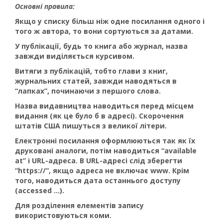
Основні правила:
Якщо у списку більш ніж одне посилання одного і
того ж автора, то вони сортуються за датами.
У публікації, будь то книга або журнал, назва
завжди виділяється курсивом.
Витяги з публікацій, тобто глави з книг,
журнальних статей, завжди наводяться в
“лапках”, починаючи з першого слова.
Назва видавництва наводиться перед місцем
видання (як це було б в адресі). Скорочення
штатів США пишуться з великої літери.
Електронні посилання оформлюються так як їх
друковані аналоги, потім наводиться “available
at” і URL-адреса. В URL-адресі слід зберегти
“https://”, якщо адреса не включає www. Крім
того, наводиться дата останнього доступу
(accessed ...).
Для розділення елементів запису
використовуються коми.