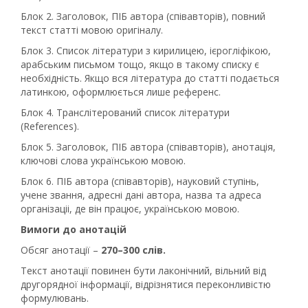
Блок 2. Заголовок, ПІБ автора (співавторів), повний
текст статті мовою оригіналу.
Блок 3. Список літератури з кирилицею, ієрогліфікою,
арабським письмом тощо, якщо в такому списку є
необхідність. Якщо вся література до статті подається
латинкою, оформлюється лише референс.
Блок 4. Транслітерований список літератури
(References).
Блок 5. Заголовок, ПІБ автора (співавторів), анотація,
ключові слова українською мовою.
Блок 6. ПІБ автора (співавторів), науковий ступінь,
учене звання, адресні дані автора, назва та адреса
організаціі, де він працює, українською мовою.
Вимоги до анотацій
Обсяг анотації –
270–300 слів.
Текст анотації повинен бути лаконічний, вільний від
другорядної інформації, відрізнятися переконливістю
формулювань.