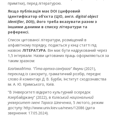
примітки), перед літературою.
Якщо публікація має DOI (цифровий
ідентифікатор об’єкта (ЦІО, англ.
digital object
identifier
,
DOI
)), його треба вказувати разом з
іншими даними в списку літератури та
референсі.
Список цитованої літератури, розміщений в
алфавітному порядку, подається у кінці статті під
назвою
ЛІТЕРАТУРА
. Він має бути надрукований через
1,5 інтервали. Назви цитованих праць оформляються за
таким зразком:
Бгаґавадґіта. “Ґіта-артха-санґрага” Ямуни
(2021),
переклад із санскриту, граматичний розбір, переднє
слово й коментарі Д. В. Бурби, Інститут сходознавства
ім. А. Ю. Кримського, Київ.
“В Університеті відкрито культурний осередок
Азербайджану” (2022), в
К
иївський національний
університет імені Тараса Шевченка
, 5 лютого, режим
доступу: http://www.univ.kiev.ua/news/12086 (дата
звернення: 17.05.2024).