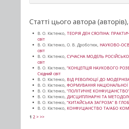
Статті цього автора (авторів)
В. О. Кіктенко,
ТЕОРІЯ ДЕН СЯОПІНА: ПРАКТ
світ
В. О. Кіктенко, О. В. Дроботюк,
НАУКОВО-ОСВІ
світ
В. О. Кіктенко,
СУЧАСНА МОДЕЛЬ РОСІЙСЬКО
світ
В. О. Кіктенко,
“КОНЦЕПЦІЯ НАУКОВОГО РОЗВ
Східний світ
В. О. Кіктенко,
ВІД РЕВОЛЮЦІЇ ДО МОДЕРНІЗА
В. О. Кіктенко,
ФОРМУВАННЯ НАЦІОНАЛЬНОЇ Ш
В. О. Кіктенко,
“ПОЛІТИЧНЕ КОНФУЦІАНСТВО”
В. О. Кіктенко,
ДИСЦИПЛІНАРНІ ТА МЕТОДОЛ
В. О. Кіктенко,
“КИТАЙСЬКА ЗАГРОЗА” В ГЛО
В. О. Кіктенко,
КОНФУЦІАНСТВО ТА/АБО КОМ
1
2
>
>>