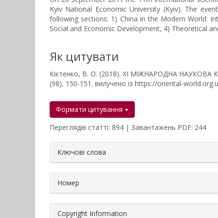
Kyiv National Economic University (Kyiv). The even
following sections: 1) China in the Modern World: Int
Social and Economic Development, 4) Theoretical and 
Як цитувати
Кіктенко, В. О. (2018). ХІ МІЖНАРОДНА НАУКОВА
(98), 150-151. вилучено із https://oriental-world.org.
Формати цитування
Переглядів статті: 894 | Завантажень PDF: 244
##plugins.themes.bootstrap3.a
Ключові слова
Номер
Copyright Information