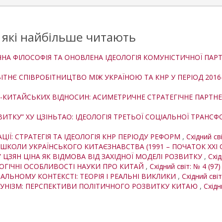
, які найбільше читають
ИЧНА ФІЛОСОФІЯ ТА ОНОВЛЕНА ІДЕОЛОГІЯ КОМУНІСТИЧНОЇ ПАР
ТНЄ СПІВРОБІТНИЦТВО МІЖ УКРАЇНОЮ ТА КНР У ПЕРІОД 2016–
-КИТАЙСЬКИХ ВІДНОСИН: АСИМЕТРИЧНЕ СТРАТЕГІЧНЕ ПАРТН
ИТКУ” ХУ ЦЗІНЬТАО: ІДЕОЛОГІЯ ТРЕТЬОЇ СОЦІАЛЬНОЇ ТРАНС
ЦІЇ: СТРАТЕГІЯ ТА ІДЕОЛОГІЯ КНР ПЕРІОДУ РЕФОРМ
,
Східний сві
КОЛИ УКРАЇНСЬКОГО КИТАЄЗНАВСТВА (1991 – ПОЧАТОК XXI С
 ЦЗЯН ЦІНА ЯК ВІДМОВА ВІД ЗАХІДНОЇ МОДЕЛІ РОЗВИТКУ
,
Схід
ОГІЧНІ ОСОБЛИВОСТІ НАУКИ ПРО КИТАЙ
,
Східний світ: № 4 (97)
БАЛЬНОМУ КОНТЕКСТІ: ТЕОРІЯ І РЕАЛЬНІ ВИКЛИКИ
,
Східний світ
УНІЗМ: ПЕРСПЕКТИВИ ПОЛІТИЧНОГО РОЗВИТКУ КИТАЮ
,
Східн