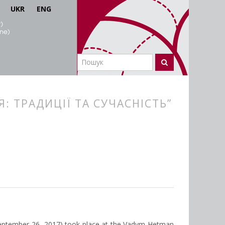
UKR
ENG
: ТРАДИЦІЇ ТА СУЧАСНІСТЬ”
, September 26, 2017) took place at the Vadym Hetman