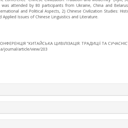
t was attended by 80 participants from Ukraine, China and Belarus
ernational and Political Aspects, 2) Chinese Civilization Studies: Hi
Applied Issues of Chinese Linguistics and Literature.
 КОНФЕРЕНЦІЯ “КИТАЙСЬКА ЦИВІЛІЗАЦІЯ: ТРАДИЦІЇ ТА СУЧАСНІСТЬ
ua/journal/article/view/203
rticle.details##