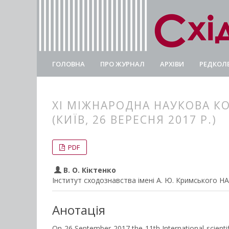
ГОЛОВНА
ПРО ЖУРНАЛ
АРХІВИ
РЕДКОЛЕ
ХІ МІЖНАРОДНА НАУКОВА КО
(КИЇВ, 26 ВЕРЕСНЯ 2017 Р.)
##plugins.themes.bootstrap3.
##plugins.themes.bootstrap3.a
PDF
В. О. Кіктенко
Інститут сходознавства імені А. Ю. Кримського Н
Анотація
On 26 September 2017 the 11th International scienti