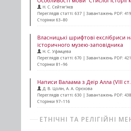
Особливості мови “Стислої історії 
Н. С. Сейтяг’яєв
Переглядів статті: 637 | Завантажень PDF: 41
Сторінки 63–80
Власницькі шрифтові екслібриси н
історичного музею-заповідника
Н. С. Уфімцева
Переглядів статті: 670 | Завантажень PDF: 42
Сторінки 81–96
Написи Валаама з Деїр Алла (VIII ст
Д. В. Цолін, А. А. Орєхова
Переглядів статті: 630 | Завантажень PDF: 43
Сторінки 97–116
ЕТНІЧНІ ТА РЕЛІГІЙНІ 