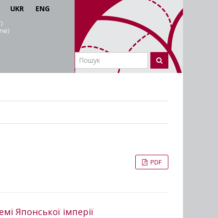
UKR
ENG
PDF
емі Японської імперії