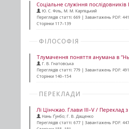
Соціальне служіння послідовників 
Ю. С. Філь, М. М. Карпіцький
Переглядів статті: 669 | Завантажень PDF: 44
Сторінки 117–139
ФІЛОСОФІЯ
Тлумачення поняття анумана в “Нь
Г. В. Гнатовська
Переглядів статті: 779 | Завантажень PDF: 49
Сторінки 140–154
ПЕРЕКЛАДИ
Лі Цінчжао. Глави III–V / Переклад 
Нань Ґунбо; Г. В. Дащенко
Переглядів статті: 677 | Завантажень PDF: 44
Сторінки 155–181