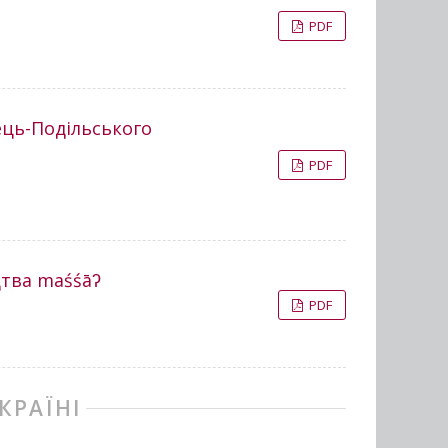
PDF
ець-Подільського
PDF
оцтва maśśāʔ
PDF
КРАЇНІ