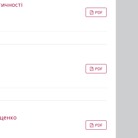
тичності
PDF
PDF
ащенко
PDF