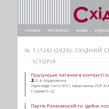
ГОЛОВНА
ПРО ЖУРНАЛ
АРХІВИ
РЕДКОЛЕ
№ 1 (126) (2025): СХІДНИЙ С
ІСТОРІЯ
Пуштунське питання в контексті па
O. А. Борділовська
Переглядів статті: 910 | Завантажень PDF: 81
Сторінки 5–22
Партія Ріккенмінсей-то: ідейне поз