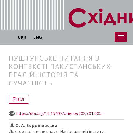
UKR
ENG
ПУШТУНСЬКЕ ПИТАННЯ В
КОНТЕКСТІ ПАКИСТАНСЬКИХ
РЕАЛІЙ: ІСТОРІЯ ТА
СУЧАСНІСТЬ
##plugins.themes.bootstrap3.articl
##plugins.themes.bootstrap3.article
PDF
https://doi.org/10.15407/orientw2025.01.005
O. А. Борділовська
Доктор політичних наук, Національний інститут