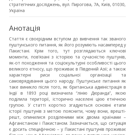
стратегічних досліджень, вул. Пирогова, 7А, Київ, 01030,
Україна
Анотація
Стаття є своєрідним вступом до вивчення так званого
пуштунського питання, як його розуміють насамперед у
Пакистані. Крім того, тут розглядаються ключові
моменти, пов’язані з історією та сучасністю пуштунів,
як-от походження та соціокультурні особливості цього
великого етносу, що проживає в Південній Азії; а також
характерні риси соціальної організації та
самоврядування цього народу. Пуштунське питання як
таке виникло після того, як британська адміністрація в
Індії в 1893 році визначила “лінію Дюранда”, якою
поділила території, історично населені цією етнічною
групою. У статті коротко згадуються основні етапи
історії пуштунів з метою пояснити, чому вони, врешті-
решт, опинилися розділеними між двома країнами –
Афганістаном і Пакистаном. Зазначається, що ситуація
є досить специфічною – у Пакистані пуштунів проживає