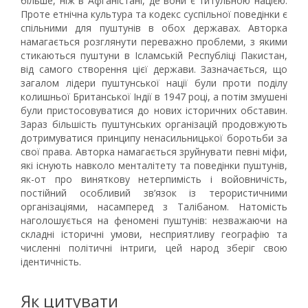
більше, ніж в Афганістані, де вони є титульною нацією.
Проте етнічна культура та кодекс суспільної поведінки є
спільними для пуштунів в обох державах. Авторка
намагається розглянути переважно проблеми, з якими
стикаються пуштуни в Ісламській Республіці Пакистан,
від самого створення цієї держави. Зазначається, що
загалом лідери пуштунської нації були проти поділу
колишньої Британської Індії в 1947 році, а потім змушені
були пристосовуватися до нових історичних обставин.
Зараз більшість пуштунських організацій продовжують
дотримуватися принципу ненасильницької боротьби за
свої права. Авторка намагається зруйнувати певні міфи,
які існують навколо менталітету та поведінки пуштунів,
як-от про виняткову нетерпимість і войовничість,
постійний особливий зв’язок із терористичними
організаціями, насамперед з Талібаном. Натомість
наголошується на феномені пуштунів: незважаючи на
складні історичні умови, несприятливу географію та
численні політичні інтриги, цей народ зберіг свою
ідентичність.
Як цитувати