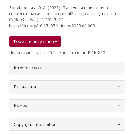
Борділовська O. А. (2025). Пуштунське питання в
контексті пакистанських реалій: історія та сучасність.
Східний світ
, (1 (126), 5–22.
https://doi.org/10.15407/orientw2025.01.005
Формати цитування
Переглядів статті: 904 | Завантажень PDF: 810
##plugins.themes.bootstrap3.article.
Ключові слова
Посилання
Номер
Copyright Information