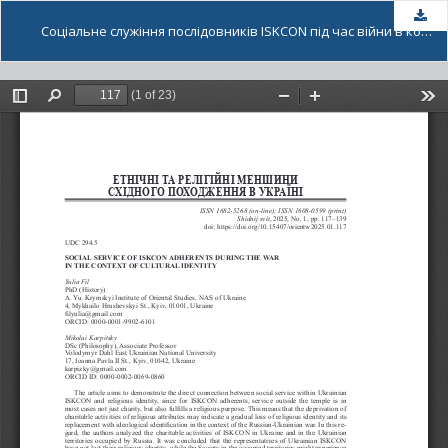
За
Соціальне служіння послідовників ISKCON під час війни в контексті культурної ідентичності