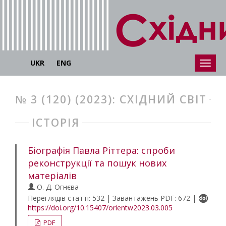
UKR
ENG
№ 3 (120) (2023): СХІДНИЙ СВІТ
ІСТОРІЯ
Біографія Павла Ріттера: спроби
реконструкції та пошук нових
матеріалів
О. Д. Огнєва
Переглядів статті: 532 | Завантажень PDF: 672 |
https://doi.org/10.15407/orientw2023.03.005
PDF