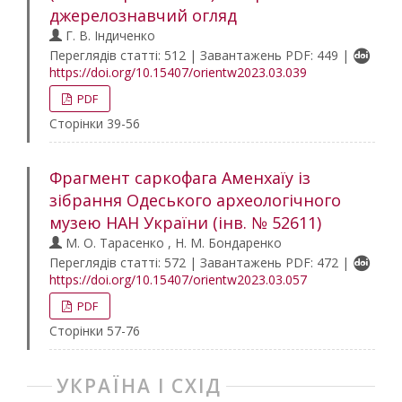
джерелознавчий огляд
Г. В. Індиченко
Переглядів статті: 512 | Завантажень PDF: 449 |
https://doi.org/10.15407/orientw2023.03.039
PDF
Сторінки 39-56
Фрагмент саркофага Аменхаїу із
зібрання Одеського археологічного
музею НАН України (інв. № 52611)
М. О. Тарасенко , Н. М. Бондаренко
Переглядів статті: 572 | Завантажень PDF: 472 |
https://doi.org/10.15407/orientw2023.03.057
PDF
Сторінки 57-76
УКРАЇНА І СХІД