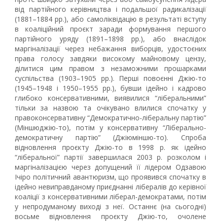
від партійного керівництва і подальшої радикалізації
(1881–1884 рр.), або самоліквідацію в результаті вступу
в коаліційний проєкт заради формування першого
партійного уряду (1891–1898 рр.), або внаслідок
маргіналізації через небажання виборців, удостоєних
права голосу завдяки високому майновому цензу,
ділитися цим правом з незаможними прошарками
суспільства (1903–1905 рр.). Перші повоєнні Джію-то
(1945–1948 і 1950–1955 рр.), бувши ідейно і кадрово
глибоко консервативними, виявилися “ліберальними”
тільки за назвою та очікувано влилися спочатку у
правоконсервативну “Демократично-ліберальну партію”
(Міншюджію-то), потім у консервативну “Ліберально-
демократичну партію” (Джіюміншю-то). Спроба
відновлення проєкту Джію-то в 1998 р. як ідейно
“ліберальної” партії завершилася 2003 р. розколом і
маргіналізацією через допущений її лідером Одзавою
Ічіро політичний авантюризм, що проявився спочатку в
ідейно невиправданому приєднанні лібералів до керівної
коаліції з консервативними ліберал-демократами, потім
у непродуманому виході з неї. Останнє (на сьогодні)
восьме відновлення проєкту Джію-то, очолене