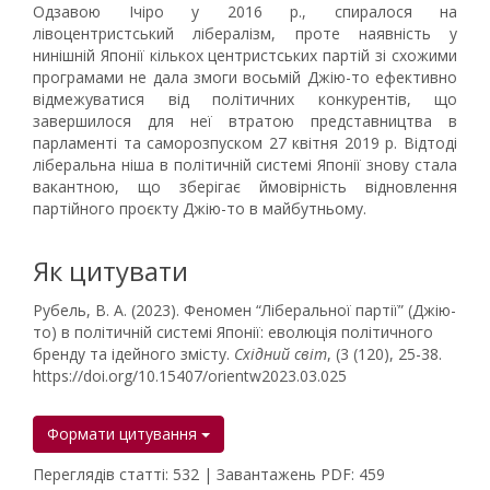
Одзавою Ічіро у 2016 р., спиралося на
лівоцентристський лібералізм, проте наявність у
нинішній Японії кількох центристських партій зі схожими
програмами не дала змоги восьмій Джію-то ефективно
відмежуватися від політичних конкурентів, що
завершилося для неї втратою представництва в
парламенті та саморозпуском 27 квітня 2019 р. Відтоді
ліберальна ніша в політичній системі Японії знову стала
вакантною, що зберігає ймовірність відновлення
партійного проєкту Джію-то в майбутньому.
Як цитувати
Рубель, В. А. (2023). Феномен “Ліберальної партії” (Джію-
то) в політичній системі Японії: еволюція політичного
бренду та ідейного змісту.
Східний світ
, (3 (120), 25-38.
https://doi.org/10.15407/orientw2023.03.025
Формати цитування
Переглядів статті: 532 | Завантажень PDF: 459