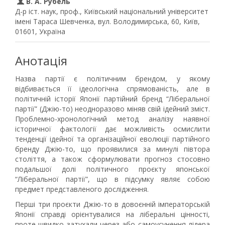
В. А. Рубель
Д-р іст. наук, проф., Київський національний університет
імені Тараса Шевченка, вул. Володимирська, 60, Київ,
01601, Україна
Анотація
Назва партії є політичним брендом, у якому
відбивається її ідеологічна спрямованість, але в
політичній історії Японії партійний бренд “Ліберальної
партії” (Джію-то) неодноразово міняв свій ідейний зміст.
Проблемно-хронологічний метод аналізу наявної
історичної фактології дає можливість осмислити
тенденції ідейної та організаційної еволюції партійного
бренду Джію-то, що проявилися за минулі півтора
століття, а також сформулювати прогноз стосовно
подальшої долі політичного проєкту японської
“Ліберальної партії”, що в підсумку являє собою
предмет представленого дослідження.
Перші три проєкти Джію-то в довоєнній імператорській
Японії справді орієнтувалися на ліберальні цінності,
проте швидко затухали через або самоусунення лідера