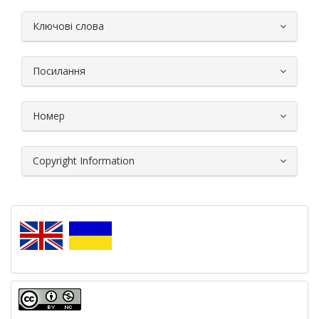
##plugins.themes.bootstrap3.article.
Ключові слова
Посилання
Номер
Copyright Information