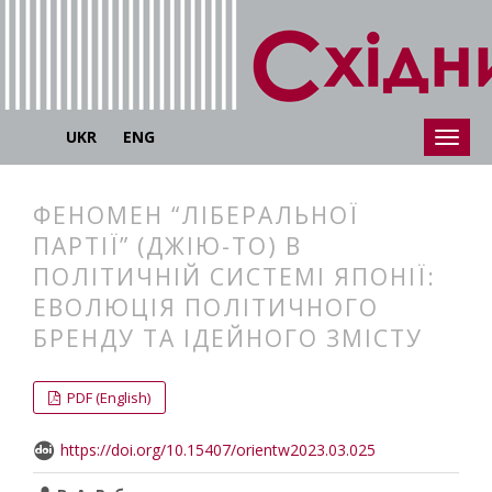
UKR
ENG
ФЕНОМЕН “ЛІБЕРАЛЬНОЇ
ПАРТІЇ” (ДЖІЮ-ТО) В
ПОЛІТИЧНІЙ СИСТЕМІ ЯПОНІЇ:
ЕВОЛЮЦІЯ ПОЛІТИЧНОГО
БРЕНДУ ТА ІДЕЙНОГО ЗМІСТУ
##plugins.themes.bootstrap3.articl
##plugins.themes.bootstrap3.article
PDF (English)
https://doi.org/10.15407/orientw2023.03.025