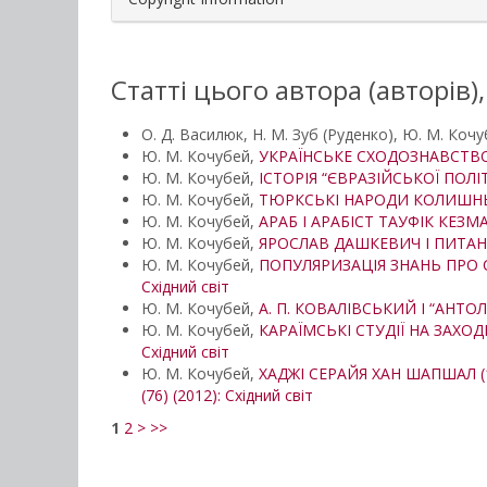
Статті цього автора (авторів)
О. Д. Василюк, Н. М. Зуб (Руденко), Ю. М. Коч
Ю. М. Кочубей,
УКРАЇНСЬКЕ СХОДОЗНАВСТВО З
Ю. М. Кочубей,
ІСТОРІЯ “ЄВРАЗІЙСЬКОЇ ПОЛІ
Ю. М. Кочубей,
ТЮРКСЬКІ НАРОДИ КОЛИШНЬ
Ю. М. Кочубей,
АРАБ І АРАБІСТ ТАУФІК КЕЗМА
Ю. М. Кочубей,
ЯРОСЛАВ ДАШКЕВИЧ І ПИТАН
Ю. М. Кочубей,
ПОПУЛЯРИЗАЦІЯ ЗНАНЬ ПРО СХ
Східний світ
Ю. М. Кочубей,
А. П. КОВАЛІВСЬКИЙ І “АНТОЛ
Ю. М. Кочубей,
КАРАЇМСЬКІ СТУДІЇ НА ЗАХОД
Східний світ
Ю. М. Кочубей,
ХАДЖІ СЕРАЙЯ ХАН ШАПШАЛ 
(76) (2012): Східний світ
1
2
>
>>