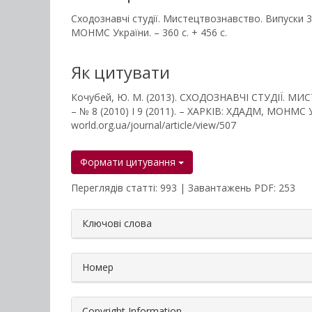
Сходознавчі студії. Мистецтвознавство. Випуски 3 (
МОНМС України. – 360 с. + 456 с.
Як цитувати
Кочубей, Ю. М. (2013). СХОДОЗНАВЧІ СТУДІЇ. МИ
– № 8 (2010) І 9 (2011). – ХАРКІВ: ХДАДМ, МОНМС У
world.org.ua/journal/article/view/507
Формати цитування
Переглядів статті: 993 | Завантажень PDF: 253
##plugins.themes.bootstrap3.a
Ключові слова
Номер
Copyright Information