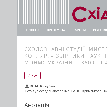
ГОЛОВНА
ПРО ЖУРНАЛ
АРХІВИ
РЕДКОЛЕ
СХОДОЗНАВЧІ СТУДІЇ. МИСТЕЦ
КОТЛЯР. – ЗБІРНИКИ НАУК. ПР
МОНМС УКРАЇНИ. – 360 С. + 4
##plugins.themes.bootstrap3.
##plugins.themes.bootstrap3.a
PDF
Ю. М. Кочубей
Інститут сходознавства імені А. Ю. Кримського Н
Анотація