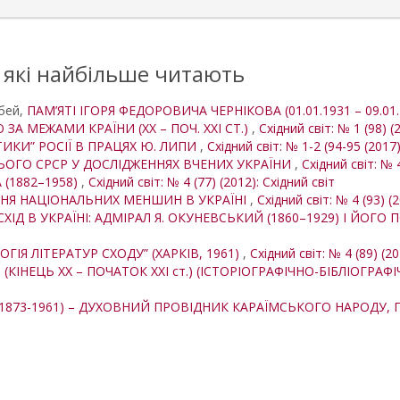
, які найбільше читають
убей,
ПАМ’ЯТІ ІГОРЯ ФЕДОРОВИЧА ЧЕРНІКОВА (01.01.1931 – 09.01
А МЕЖАМИ КРАЇНИ (XX – ПОЧ. XXI СТ.)
,
Східний світ: № 1 (98) (
ТИКИ” РОСІЇ В ПРАЦЯХ Ю. ЛИПИ
,
Східний світ: № 1-2 (94-95 (2017)
ОГО СРСР У ДОСЛІДЖЕННЯХ ВЧЕНИХ УКРАЇНИ
,
Східний світ: № 4
 (1882–1958)
,
Східний світ: № 4 (77) (2012): Східний світ
НЯ НАЦІОНАЛЬНИХ МЕНШИН В УКРАЇНІ
,
Східний світ: № 4 (93) (
ІД В УКРАЇНІ: АДМІРАЛ Я. ОКУНЕВСЬКИЙ (1860–1929) І ЙОГО 
ОГІЯ ЛІТЕРАТУР СХОДУ” (ХАРКІВ, 1961)
,
Східний світ: № 4 (89) (20
І (КІНЕЦЬ ХХ – ПОЧАТОК ХXІ ст.) (ІСТОРІОГРАФІЧНО-БІБЛІОГРА
(1873-1961) – ДУХОВНИЙ ПРОВІДНИК КАРАЇМСЬКОГО НАРОДУ,