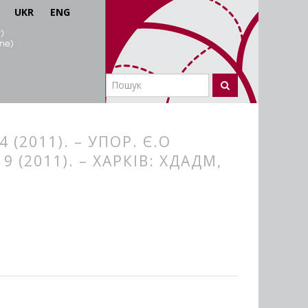
UKR
ENG
(2011). – УПОР. Є.О
9 (2011). – ХАРКІВ: ХДАДМ,