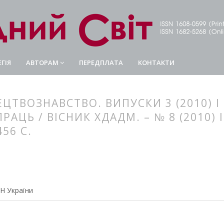
ГІЯ
АВТОРАМ
ПЕРЕДПЛАТА
КОНТАКТИ
ТВОЗНАВСТВО. ВИПУСКИ 3 (2010) І 4 
АЦЬ / ВІСНИК ХДАДМ. – № 8 (2010) І 
56 С.
article.main##
rticle.sidebar##
АН України