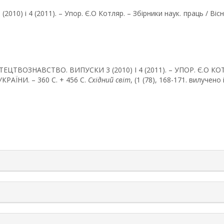
2010) і 4 (2011). – Упор. Є.О Котляр. – Збірники наук. праць / Вісн
СТЕЦТВОЗНАВСТВО. ВИПУСКИ 3 (2010) І 4 (2011). – УПОР. Є.О К
КРАЇНИ. – 360 С. + 456 С.
Східний світ
, (1 (78), 168-171. вилучено і
rticle.details##