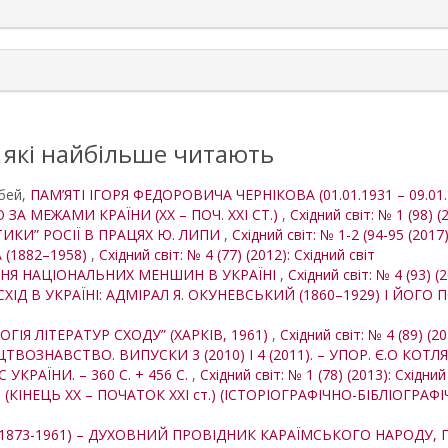
, які найбільше читають
убей,
ПАМ’ЯТІ ІГОРЯ ФЕДОРОВИЧА ЧЕРНІКОВА (01.01.1931 – 09.01
А МЕЖАМИ КРАЇНИ (XX – ПОЧ. XXI СТ.)
,
Східний світ: № 1 (98) (
ТИКИ” РОСІЇ В ПРАЦЯХ Ю. ЛИПИ
,
Східний світ: № 1-2 (94-95 (2017)
 (1882–1958)
,
Східний світ: № 4 (77) (2012): Східний світ
НЯ НАЦІОНАЛЬНИХ МЕНШИН В УКРАЇНІ
,
Східний світ: № 4 (93) (
ІД В УКРАЇНІ: АДМІРАЛ Я. ОКУНЕВСЬКИЙ (1860–1929) І ЙОГО 
ОГІЯ ЛІТЕРАТУР СХОДУ” (ХАРКІВ, 1961)
,
Східний світ: № 4 (89) (20
ВОЗНАВСТВО. ВИПУСКИ 3 (2010) І 4 (2011). – УПОР. Є.О КОТЛЯ
С УКРАЇНИ. – 360 С. + 456 С.
,
Східний світ: № 1 (78) (2013): Східний
І (КІНЕЦЬ ХХ – ПОЧАТОК ХXІ ст.) (ІСТОРІОГРАФІЧНО-БІБЛІОГРА
(1873-1961) – ДУХОВНИЙ ПРОВІДНИК КАРАЇМСЬКОГО НАРОДУ,