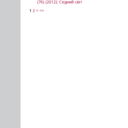
(76) (2012): Східний світ
1
2
>
>>