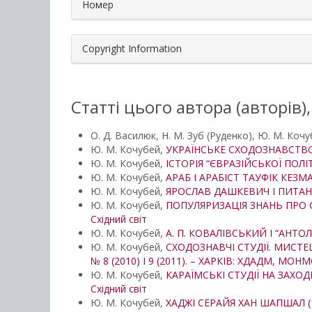
Номер
Copyright Information
Статті цього автора (авторів)
О. Д. Василюк, Н. М. Зуб (Руденко), Ю. М. Коч
Ю. М. Кочубей,
УКРАЇНСЬКЕ СХОДОЗНАВСТВО З
Ю. М. Кочубей,
ІСТОРІЯ “ЄВРАЗІЙСЬКОЇ ПОЛІ
Ю. М. Кочубей,
АРАБ І АРАБІСТ ТАУФІК КЕЗМА
Ю. М. Кочубей,
ЯРОСЛАВ ДАШКЕВИЧ І ПИТАН
Ю. М. Кочубей,
ПОПУЛЯРИЗАЦІЯ ЗНАНЬ ПРО СХ
Східний світ
Ю. М. Кочубей,
А. П. КОВАЛІВСЬКИЙ І “АНТОЛ
Ю. М. Кочубей,
СХОДОЗНАВЧІ СТУДІЇ. МИСТЕЦТ
№ 8 (2010) І 9 (2011). – ХАРКІВ: ХДАДМ, МОНМ
Ю. М. Кочубей,
КАРАЇМСЬКІ СТУДІЇ НА ЗАХОД
Східний світ
Ю. М. Кочубей,
ХАДЖІ СЕРАЙЯ ХАН ШАПШАЛ 