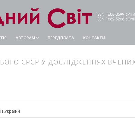
ГІЯ
АВТОРАМ
ПЕРЕДПЛАТА
КОНТАКТИ
ОГО СРСР У ДОСЛІДЖЕННЯХ ВЧЕНИХ
article.main##
rticle.sidebar##
АН України