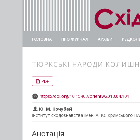
ГОЛОВНА
ПРО ЖУРНАЛ
АРХІВИ
РЕДКОЛЕ
ТЮРКСЬКІ НАРОДИ КОЛИШНЬ
##plugins.themes.bootstrap3.
##plugins.themes.bootstrap3.a
PDF
https://doi.org/10.15407/orientw2013.04.101
Ю. М. Кочубей
Інститут сходознавства імені А. Ю. Кримського Н
Анотація