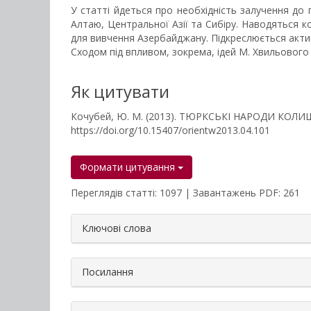
У статті йдеться про необхідність залучення до 
Алтаю, Центральної Азії та Сибіру. Наводяться к
для вивчення Азербайджану. Підкреслюється активіз
Сходом під впливом, зокрема, ідей М. Хвильового 
Як цитувати
Кочубей, Ю. М. (2013). ТЮРКСЬКІ НАРОДИ КОЛ
https://doi.org/10.15407/orientw2013.04.101
Формати цитування
Переглядів статті: 1097 | Завантажень PDF: 261
##plugins.themes.bootstrap3.a
Ключові слова
Посилання