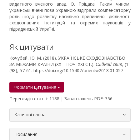
видатного вченого акад. О. Пріцака. Таким чином,
українські вчені поза Україною відіграли компенсаторну
роль щодо розвитку насильно припиненої діяльності
сходознавчих інституцій та окремих науковців у
підрадянській Україні.
Як цитувати
Кочубей, Ю. М. (2018). УКРАЇНСЬКЕ СХОДОЗНАВСТВО
ЗА МЕЖАМИ КРАЇНИ (XX – ПОЧ. XXI СТ.).
Східний світ
, (1
(98), 57-61. https://doi.org/10.15407/orientw2018.01.057
Формати цитування
Переглядів статті: 1188 | Завантажень PDF: 356
##plugins.themes.bootstrap3.article.
Ключові слова
Посилання