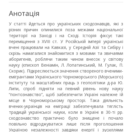
Анотація
У статті йдеться про українських сходознавців, які з
різних причин опинилися поза межами національної
території на Заході і на Сході. Історія фіксує такі
переміщення з ХVІІІ ст. У Російській імперії українські
вчені працювали на Кавказі, у Середній Азії та Сибіру і
скрізь намагалися знайомитися з мовами та звичаями
аборигенів, роблячи таким чином внесок у світову
науку (єпископ Веніамін, Л. Лопатинський, М. Гулак, П.
Скорик). Підкреслюється значення створеного вченими-
емігрантами Українського Чорноморського (Морського)
інституту та масштабних праць з геополітики д-ра Ю.
Липи, спроб підняти на певний рівень нову науку
“понтознавство”, щоб забезпечити Україні належне їй
місце в Чорноморському просторі. Така діяльність
вчених-українців на еміграції забезпечувала тяглість
традицій української науки, коли в Україні в 30-ті рр.
сходознавство практично було знищене і почало
повільно відроджуватися лише після проголошення
Україною незалежності завдяки енергії і зусиллями