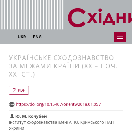
UKR
ENG
УКРАЇНСЬКЕ СХОДОЗНАВСТВО
ЗА МЕЖАМИ КРАЇНИ (XX – ПОЧ.
XXI СТ.)
##plugins.themes.bootstrap3.articl
##plugins.themes.bootstrap3.article
PDF
https://doi.org/10.15407/orientw2018.01.057
Ю. М. Кочубей
Інститут сходознавства імені А. Ю. Кримського НАН
України