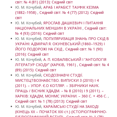
світ: № 4 (81) (2013): Східний світ
Ю. М. Кочубей,
АРАБ І АРАБІСТ ТАУФІК КЕЗМА
(1882–1958)
,
Східний світ: № 4 (77) (2012): Східний
світ
Ю. М. Кочубей,
ЯРОСЛАВ ДАШКЕВИЧ І ПИТАННЯ
НАЦІОНАЛЬНИХ МЕНШИН В УКРАЇНІ
,
Східний світ:
№ 4 (93) (2016): Східний світ
Ю. М. Кочубей,
ПОПУЛЯРИЗАЦІЯ ЗНАНЬ ПРО СХІД В
УКРАЇНІ: АДМІРАЛ Я. ОКУНЕВСЬКИЙ (1860–1929) І
ЙОГО ПОДОРОЖІ НА СХІД
,
Східний світ: № 1 (90)
(2016): Східний світ
Ю. М. Кочубей,
А. П. КОВАЛІВСЬКИЙ І “АНТОЛОГІЯ
ЛІТЕРАТУР СХОДУ” (ХАРКІВ, 1961)
,
Східний світ: № 4
(89) (2015): Східний світ
Ю. М. Кочубей,
СХОДОЗНАВЧІ СТУДІЇ.
МИСТЕЦТВОЗНАВСТВО. ВИПУСКИ 3 (2010) І 4
(2011). – УПОР. Є.О КОТЛЯР. – ЗБІРНИКИ НАУК.
ПРАЦЬ / ВІСНИК ХДАДМ. – № 8 (2010) І 9 (2011). –
ХАРКІВ: ХДАДМ, МОНМС УКРАЇНИ. – 360 С. + 456 С.
,
Східний світ: № 1 (78) (2013): Східний світ
Ю. М. Кочубей,
КАРАЇМСЬКІ СТУДІЇ НА ЗАХОДІ
(КІНЕЦЬ ХХ – ПОЧАТОК ХXІ ст.) (ІСТОРІОГРАФІЧНО-
БІБЛІОГРАФІЧНИЙ ВСТУП)
,
Східний світ: № 1 (78)