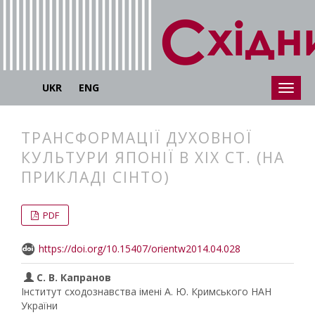
UKR
ENG
ТРАНСФОРМАЦІЇ ДУХОВНОЇ
КУЛЬТУРИ ЯПОНІЇ В ХІХ СТ. (НА
ПРИКЛАДІ СІНТО)
##plugins.themes.bootstrap3.articl
##plugins.themes.bootstrap3.article
PDF
https://doi.org/10.15407/orientw2014.04.028
С. В. Капранов
Інститут сходознавства імені А. Ю. Кримського НАН
України