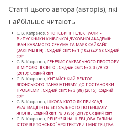
Статті цього автора (авторів), які
найбільше читають
С. В. Капранов,
ЯПОНСЬКІ ІНТЕЛЕКТУАЛИ –
ВИПУСКНИКИ КИЇВСЬКОЇ ДУХОВНОЇ АКАДЕМІЇ:
ІВАН КАВАМОТО-СЕНУМА ТА МАРК САЙКАЙСІ
(ЗАКІНЧЕННЯ)
,
Східний світ: № 1 (102) (2019): Східний
світ
С. В. Капранов,
ГЕНЕЗИС САКРАЛЬНОГО ПРОСТОРУ
В МІФОЛОГІЇ СІНТО
,
Східний світ: № 2-3 (79-80
(2013): Східний світ
С. В. Капранов,
КИТАЙСЬКИЙ ВЕКТОР
ЯПОНСЬКОГО ПАНАЗІАТИЗМУ: ДО ПОСТАНОВКИ
ПРОБЛЕМИ
,
Східний світ: № 3 (88) (2015): Східний
світ
С. В. Капранов,
ШКОЛА КІОТО ЯК ПРИКЛАД
РЕАЛІЗАЦІЇ ІНТЕЛЕКТУАЛЬНОГО ПОТЕНЦІАЛУ
ЯПОНІЇ
,
Східний світ: № 3 (96) (2017): Східний світ
С. В. Капранов,
РЕЦЕНЗІЯ НА: ШЕВЦОВА ГАЛИНА.
ІСТОРІЯ ЯПОНСЬКОЇ АРХІТЕКТУРИ І МИСТЕЦТВА: