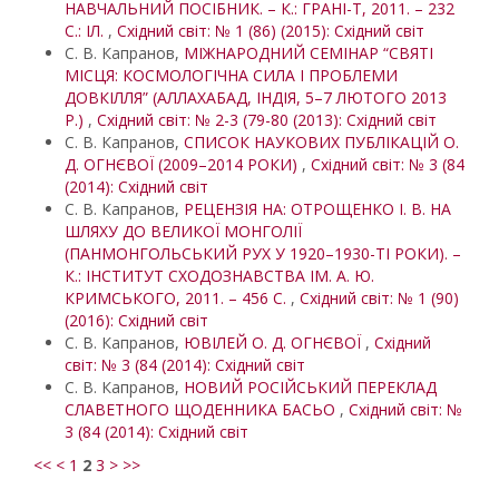
НАВЧАЛЬНИЙ ПОСІБНИК. – К.: ГРАНІ-Т, 2011. – 232
С.: ІЛ.
,
Східний світ: № 1 (86) (2015): Східний світ
С. В. Капранов,
МІЖНАРОДНИЙ СЕМІНАР “СВЯТІ
МІСЦЯ: КОСМОЛОГІЧНА СИЛА І ПРОБЛЕМИ
ДОВКІЛЛЯ” (АЛЛАХАБАД, ІНДІЯ, 5–7 ЛЮТОГО 2013
Р.)
,
Східний світ: № 2-3 (79-80 (2013): Східний світ
С. В. Капранов,
СПИСОК НАУКОВИХ ПУБЛІКАЦІЙ О.
Д. ОГНЄВОЇ (2009–2014 РОКИ)
,
Східний світ: № 3 (84
(2014): Східний світ
С. В. Капранов,
РЕЦЕНЗІЯ НА: ОТРОЩЕНКО І. В. НА
ШЛЯХУ ДО ВЕЛИКОЇ МОНГОЛІЇ
(ПАНМОНГОЛЬСЬКИЙ РУХ У 1920–1930-ТІ РОКИ). –
К.: ІНСТИТУТ СХОДОЗНАВСТВА ІМ. А. Ю.
КРИМСЬКОГО, 2011. – 456 С.
,
Східний світ: № 1 (90)
(2016): Східний світ
С. В. Капранов,
ЮВІЛЕЙ О. Д. ОГНЄВОЇ
,
Східний
світ: № 3 (84 (2014): Східний світ
С. В. Капранов,
НОВИЙ РОСІЙСЬКИЙ ПЕРЕКЛАД
СЛАВЕТНОГО ЩОДЕННИКА БАСЬО
,
Східний світ: №
3 (84 (2014): Східний світ
<<
<
1
2
3
>
>>