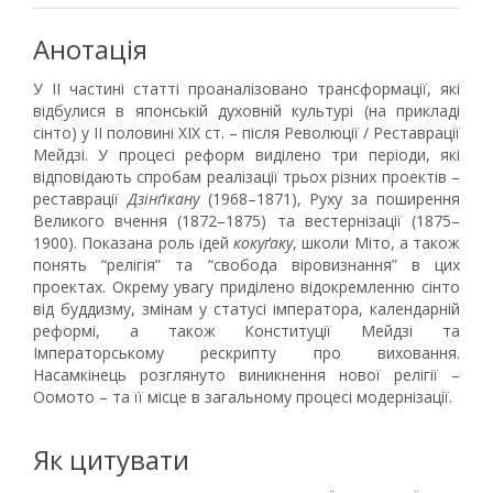
Анотація
У ІІ частині статті проаналізовано трансформації, які
відбулися в японській духовній культурі (на прикладі
сінто) у ІІ половині ХІХ ст. – після Революції / Реставрації
Мейдзі. У процесі реформ виділено три періоди, які
відповідають спробам реалізації трьох різних проектів –
реставрації
Дзінґікану
(1968–1871), Руху за поширення
Великого вчення (1872–1875) та вестернізації (1875–
1900). Показана роль ідей
кокуґаку
, школи Міто, а також
понять “релігія” та “свобода віровизнання” в цих
проектах. Окрему увагу приділено відокремленню сінто
від буддизму, змінам у статусі імператора, календарній
реформі, а також Конституції Мейдзі та
Імператорському рескрипту про виховання.
Насамкінець розглянуто виникнення нової релігії –
Оомото – та її місце в загальному процесі модернізації.
Як цитувати