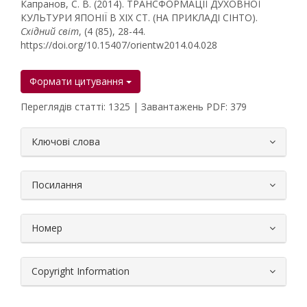
Капранов, С. В. (2014). ТРАНСФОРМАЦІЇ ДУХОВНОЇ
КУЛЬТУРИ ЯПОНІЇ В ХІХ СТ. (НА ПРИКЛАДІ СІНТО).
Східний світ
, (4 (85), 28-44.
https://doi.org/10.15407/orientw2014.04.028
Формати цитування
Переглядів статті: 1325 | Завантажень PDF: 379
##plugins.themes.bootstrap3.article.
Ключові слова
Посилання
Номер
Copyright Information