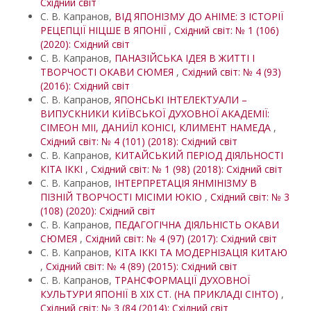
Східний світ
С. В. Капранов,
ВІД ЯПОНІЗМУ ДО АНІМЕ: З ІСТОРІЇ
РЕЦЕПЦІЇ НІЦШЕ В ЯПОНІЇ
,
Східний світ: № 1 (106)
(2020): Східний світ
С. В. Капранов,
ПАНАЗІЙСЬКА ІДЕЯ В ЖИТТІ І
ТВОРЧОСТІ ОКАВИ СЮМЕЯ
,
Східний світ: № 4 (93)
(2016): Східний світ
С. В. Капранов,
ЯПОНСЬКІ ІНТЕЛЕКТУАЛИ –
ВИПУСКНИКИ КИЇВСЬКОЇ ДУХОВНОЇ АКАДЕМІЇ:
СІМЕОН МІІ, ДАНИЇЛ КОНІСІ, КЛИМЕНТ НАМЕДА
,
Східний світ: № 4 (101) (2018): Східний світ
С. В. Капранов,
КИТАЙСЬКИЙ ПЕРІОД ДІЯЛЬНОСТІ
КІТА ІККІ
,
Східний світ: № 1 (98) (2018): Східний світ
С. В. Капранов,
ІНТЕРПРЕТАЦІЯ ЯНМІНІЗМУ В
ПІЗНІЙ ТВОРЧОСТІ МІСІМИ ЮКІО
,
Східний світ: № 3
(108) (2020): Східний світ
С. В. Капранов,
ПЕДАГОГІЧНА ДІЯЛЬНІСТЬ ОКАВИ
СЮМЕЯ
,
Східний світ: № 4 (97) (2017): Східний світ
С. В. Капранов,
КІТА ІККІ ТА МОДЕРНІЗАЦІЯ КИТАЮ
,
Східний світ: № 4 (89) (2015): Східний світ
С. В. Капранов,
ТРАНСФОРМАЦІЇ ДУХОВНОЇ
КУЛЬТУРИ ЯПОНІЇ В ХІХ СТ. (НА ПРИКЛАДІ СІНТО)
,
Східний світ: № 3 (84 (2014): Східний світ