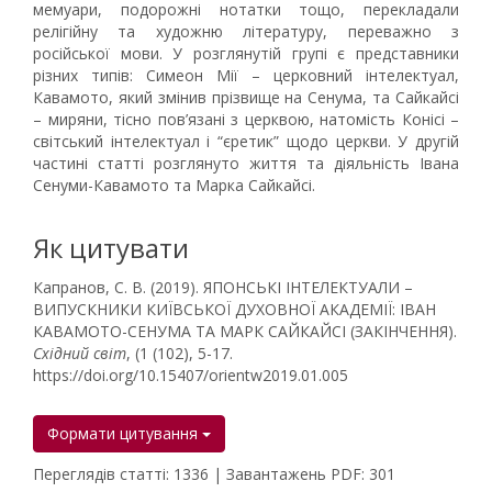
мемуари, подорожні нотатки тощо, перекладали
релігійну та художню літературу, переважно з
російської мови. У розглянутій групі є представники
різних типів: Симеон Мії – церковний інтелектуал,
Кавамото, який змінив прізвище на Сенума, та Сайкайсі
– миряни, тісно пов’язані з церквою, натомість Конісі –
світський інтелектуал і “єретик” щодо церкви. У другій
частині статті розглянуто життя та діяльність Івана
Сенуми-Кавамото та Марка Сайкайсі.
Як цитувати
Капранов, С. В. (2019). ЯПОНСЬКІ ІНТЕЛЕКТУАЛИ –
ВИПУСКНИКИ КИЇВСЬКОЇ ДУХОВНОЇ АКАДЕМІЇ: ІВАН
КАВАМОТО-СЕНУМА ТА МАРК САЙКАЙСІ (ЗАКІНЧЕННЯ).
Східний світ
, (1 (102), 5-17.
https://doi.org/10.15407/orientw2019.01.005
Формати цитування
Переглядів статті: 1336 | Завантажень PDF: 301