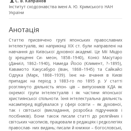
С. В. Капранов
Інститут сходознавства імені А. Ю. Кримського НАН
України
Анотація
Статтю присвячено групі японських православних
інтелектуалів, які наприкінці ХІХ ст. були направлені на
навчання до Київської духовної академії. Це Мії Міціро
(у хрещенні Си- меон, 1858–1940), Конісі Масутаро
(Даниїл, 1862–1940), Намеда Йосіо (Климент, ?–1895),
Кавамото Какусабуро (Іван, 1868–1945) та Сайкайсі
Сідзука (Марк, 1868–1939). Їхнє на- вчання в Києві
припадає на період з 1883-го по 1895 р. У статті
розглянуто діяльність япон- ців – випускників КДА як
окремої групи інтелектуалів і як частини японської
християнської спільноти. Їхня інтелектуальна діяльність
насамперед відбувалася у сфері освіти – як духовної,
так і світської (викладання, розробка підручників і
посібників). Вони також писали статті до релігійних і
світських часописів, працювали в редакціях і редколегіях
православ- них видань; писали й книжки – богословські,