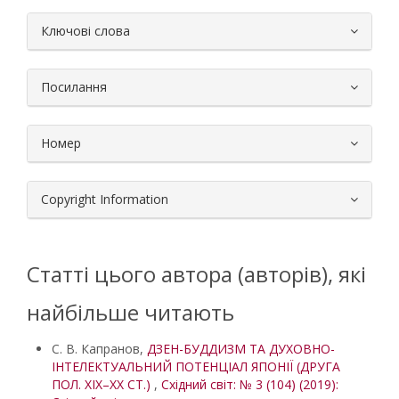
##plugins.themes.bootstrap3.article.
Ключові слова
Посилання
Номер
Copyright Information
Статті цього автора (авторів), які
найбільше читають
С. В. Капранов,
ДЗЕН-БУДДИЗМ ТА ДУХОВНО-
ІНТЕЛЕКТУАЛЬНИЙ ПОТЕНЦІАЛ ЯПОНІЇ (ДРУГА
ПОЛ. ХІХ–ХХ СТ.)
,
Східний світ: № 3 (104) (2019):