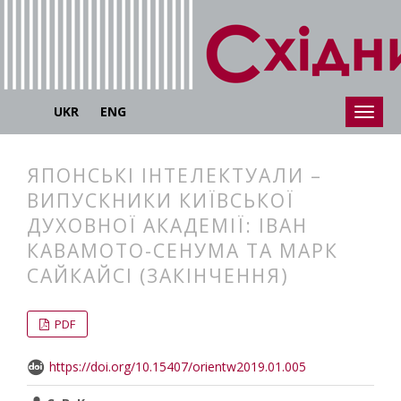
UKR
ENG
ЯПОНСЬКІ ІНТЕЛЕКТУАЛИ –
ВИПУСКНИКИ КИЇВСЬКОЇ
ДУХОВНОЇ АКАДЕМІЇ: ІВАН
КАВАМОТО-СЕНУМА ТА МАРК
САЙКАЙСІ (ЗАКІНЧЕННЯ)
##plugins.themes.bootstrap3.articl
##plugins.themes.bootstrap3.article
PDF
https://doi.org/10.15407/orientw2019.01.005