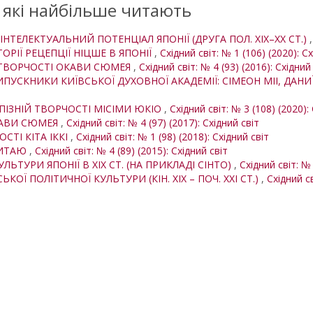
, які найбільше читають
НТЕЛЕКТУАЛЬНИЙ ПОТЕНЦІАЛ ЯПОНІЇ (ДРУГА ПОЛ. ХІХ–ХХ СТ.)
ТОРІЇ РЕЦЕПЦІЇ НІЦШЕ В ЯПОНІЇ
,
Східний світ: № 1 (106) (2020): С
І ТВОРЧОСТІ ОКАВИ СЮМЕЯ
,
Східний світ: № 4 (93) (2016): Східний
ИПУСКНИКИ КИЇВСЬКОЇ ДУХОВНОЇ АКАДЕМІЇ: СІМЕОН МІІ, ДАН
 ПІЗНІЙ ТВОРЧОСТІ МІСІМИ ЮКІО
,
Східний світ: № 3 (108) (2020):
КАВИ СЮМЕЯ
,
Східний світ: № 4 (97) (2017): Східний світ
СТІ КІТА ІККІ
,
Східний світ: № 1 (98) (2018): Східний світ
 КИТАЮ
,
Східний світ: № 4 (89) (2015): Східний світ
ЬТУРИ ЯПОНІЇ В ХІХ СТ. (НА ПРИКЛАДІ СІНТО)
,
Східний світ: № 
ОЇ ПОЛІТИЧНОЇ КУЛЬТУРИ (КІН. ХІХ – ПОЧ. ХХІ СТ.)
,
Східний св