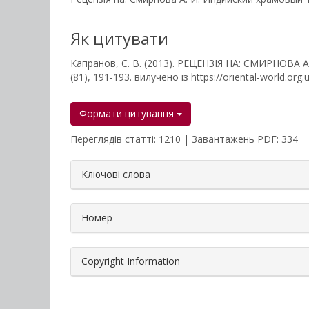
Як цитувати
Капранов, С. В. (2013). РЕЦЕНЗІЯ НА: СМИРНОВ
(81), 191-193. вилучено із https://oriental-world.org.
Формати цитування
Переглядів статті: 1210 | Завантажень PDF: 334
##plugins.themes.bootstrap3.a
Ключові слова
Номер
Copyright Information