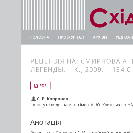
ГОЛОВНА
ПРО ЖУРНАЛ
АРХІВИ
РЕДКОЛЕ
РЕЦЕНЗІЯ НА: СМИРНОВА А
ЛЕГЕНДЫ. – К., 2009. – 134 С
##plugins.themes.bootstrap3.
##plugins.themes.bootstrap3.a
PDF
С. В. Капранов
Інститут сходознавства імені А. Ю. Кримського Н
Анотація
Рецензія на: Смирнова А. И. Индийский храмовый та