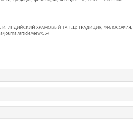
А А. И. ИНДИЙСКИЙ ХРАМОВЫЙ ТАНЕЦ: ТРАДИЦИЯ, ФИЛОСОФИЯ, ЛЕГЕ
ua/journal/article/view/554
rticle.details##