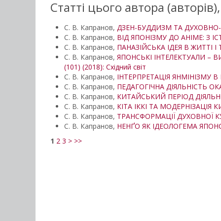
Статті цього автора (авторів)
С. В. Капранов,
ДЗЕН-БУДДИЗМ ТА ДУХОВНО-І
С. В. Капранов,
ВІД ЯПОНІЗМУ ДО АНІМЕ: З ІС
С. В. Капранов,
ПАНАЗІЙСЬКА ІДЕЯ В ЖИТТІ 
С. В. Капранов,
ЯПОНСЬКІ ІНТЕЛЕКТУАЛИ – В
(101) (2018): Східний світ
С. В. Капранов,
ІНТЕРПРЕТАЦІЯ ЯНМІНІЗМУ В
С. В. Капранов,
ПЕДАГОГІЧНА ДІЯЛЬНІСТЬ О
С. В. Капранов,
КИТАЙСЬКИЙ ПЕРІОД ДІЯЛЬНО
С. В. Капранов,
КІТА ІККІ ТА МОДЕРНІЗАЦІЯ
С. В. Капранов,
ТРАНСФОРМАЦІЇ ДУХОВНОЇ КУЛ
С. В. Капранов,
НЕНҐО ЯК ІДЕОЛОГЕМА ЯПОНСЬК
1
2
3
>
>>