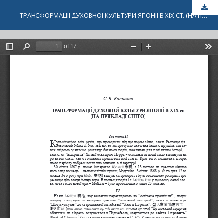
За
ТРАНСФОРМАЦІЇ ДУХОВНОЇ КУЛЬТУРИ ЯПОНІЇ В ХІХ СТ. (НА ПРИКЛАДІ СІНТО)