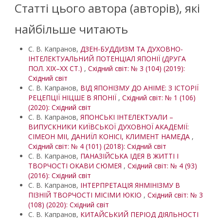
Статті цього автора (авторів), які
найбільше читають
С. В. Капранов,
ДЗЕН-БУДДИЗМ ТА ДУХОВНО-
ІНТЕЛЕКТУАЛЬНИЙ ПОТЕНЦІАЛ ЯПОНІЇ (ДРУГА
ПОЛ. ХІХ–ХХ СТ.)
,
Східний світ: № 3 (104) (2019):
Східний світ
С. В. Капранов,
ВІД ЯПОНІЗМУ ДО АНІМЕ: З ІСТОРІЇ
РЕЦЕПЦІЇ НІЦШЕ В ЯПОНІЇ
,
Східний світ: № 1 (106)
(2020): Східний світ
С. В. Капранов,
ЯПОНСЬКІ ІНТЕЛЕКТУАЛИ –
ВИПУСКНИКИ КИЇВСЬКОЇ ДУХОВНОЇ АКАДЕМІЇ:
СІМЕОН МІІ, ДАНИЇЛ КОНІСІ, КЛИМЕНТ НАМЕДА
,
Східний світ: № 4 (101) (2018): Східний світ
С. В. Капранов,
ПАНАЗІЙСЬКА ІДЕЯ В ЖИТТІ І
ТВОРЧОСТІ ОКАВИ СЮМЕЯ
,
Східний світ: № 4 (93)
(2016): Східний світ
С. В. Капранов,
ІНТЕРПРЕТАЦІЯ ЯНМІНІЗМУ В
ПІЗНІЙ ТВОРЧОСТІ МІСІМИ ЮКІО
,
Східний світ: № 3
(108) (2020): Східний світ
С. В. Капранов,
КИТАЙСЬКИЙ ПЕРІОД ДІЯЛЬНОСТІ