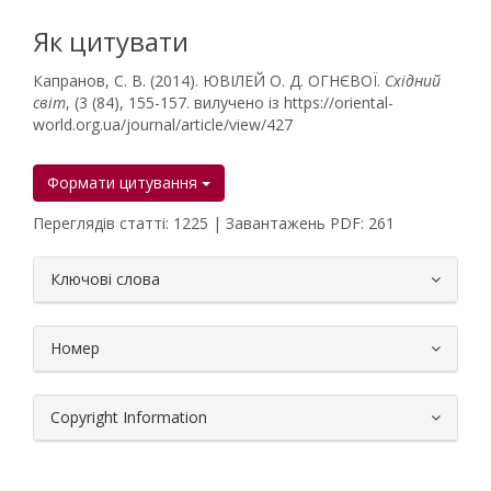
Як цитувати
Капранов, С. В. (2014). ЮВІЛЕЙ О. Д. ОГНЄВОЇ.
Східний
світ
, (3 (84), 155-157. вилучено із https://oriental-
world.org.ua/journal/article/view/427
Формати цитування
Переглядів статті: 1225 | Завантажень PDF: 261
##plugins.themes.bootstrap3.article.
Ключові слова
Номер
Copyright Information