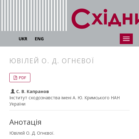
UKR
ENG
ЮВІЛЕЙ О. Д. ОГНЄВОЇ
##plugins.themes.bootstrap3.articl
##plugins.themes.bootstrap3.article
PDF
С. В. Капранов
Інститут сходознавства імені А. Ю. Кримського НАН
України
Анотація
Ювілей О. Д. Огнєвої.