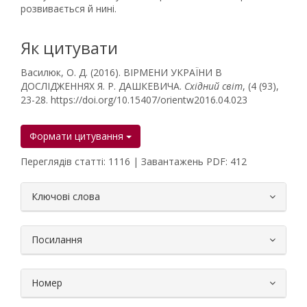
розвивається й нині.
Як цитувати
Василюк, О. Д. (2016). ВІРМЕНИ УКРАЇНИ В
ДОСЛІДЖЕННЯХ Я. Р. ДАШКЕВИЧА.
Східний світ
, (4 (93),
23-28. https://doi.org/10.15407/orientw2016.04.023
Формати цитування
Переглядів статті: 1116 | Завантажень PDF: 412
##plugins.themes.bootstrap3.article.
Ключові слова
Посилання
Номер