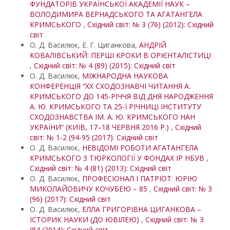
ФУНДАТОРІВ УКРАЇНСЬКОЇ АКАДЕМІЇ НАУК –
ВОЛОДИМИРА ВЕРНАДСЬКОГО ТА АГАТАНГЕЛА
КРИМСЬКОГО
,
Східний світ: № 3 (76) (2012): Східний
світ
О. Д. Василюк, Е. Г. Циганкова,
АНДРІЙ
КОВАЛІВСЬКИЙ: ПЕРШІ КРОКИ В ОРІЄНТАЛІСТИЦІ
,
Східний світ: № 4 (89) (2015): Східний світ
О. Д. Василюк,
МІЖНАРОДНА НАУКОВА
КОНФЕРЕНЦІЯ “XX СХОДОЗНАВЧІ ЧИТАННЯ А.
КРИМСЬКОГО ДО 145-РІЧЧЯ ВІД ДНЯ НАРОДЖЕННЯ
А. Ю. КРИМСЬКОГО ТА 25-Ї РІЧНИЦІ ІНСТИТУТУ
СХОДОЗНАВСТВА ІМ. А. Ю. КРИМСЬКОГО НАН
УКРАЇНИ” (КИЇВ, 17–18 ЧЕРВНЯ 2016 Р.)
,
Східний
світ: № 1-2 (94-95 (2017): Східний світ
О. Д. Василюк,
НЕВІДОМІ РОБОТИ АГАТАНГЕЛА
КРИМСЬКОГО З ТЮРКОЛОГІЇ У ФОНДАХ ІР НБУВ
,
Східний світ: № 4 (81) (2013): Східний світ
О. Д. Василюк,
ПРОФЕСІОНАЛ І ПАТРІОТ: ЮРІЮ
МИКОЛАЙОВИЧУ КОЧУБЕЮ – 85
,
Східний світ: № 3
(96) (2017): Східний світ
О. Д. Василюк,
ЕЛЛА ГРИГОРІВНА ЦИГАНКОВА –
ІСТОРИК НАУКИ (ДО ЮВІЛЕЮ)
,
Східний світ: № 3
(84 (2014): Східний світ