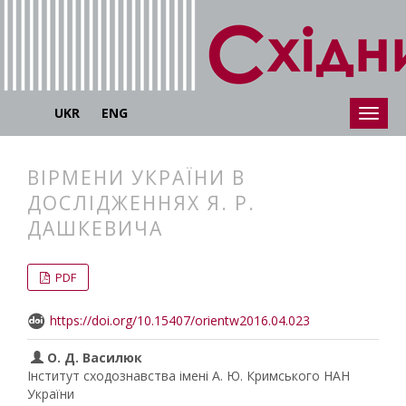
UKR
ENG
ВІРМЕНИ УКРАЇНИ В
ДОСЛІДЖЕННЯХ Я. Р.
ДАШКЕВИЧА
##plugins.themes.bootstrap3.articl
##plugins.themes.bootstrap3.article
PDF
https://doi.org/10.15407/orientw2016.04.023
О. Д. Василюк
Інститут сходознавства імені А. Ю. Кримського НАН
України