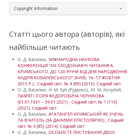
Copyright Information
Статті цього автора (авторів), які
найбільше читають
О. Д. Василюк,
МІЖНАРОДНА НАУКОВА
КОНФЕРЕНЦІЯ “XІX СХОДОЗНАВЧІ ЧИТАННЯ А.
КРИМСЬКОГО. ДО 120-РІЧЧЯ ВІД ДНЯ НАРОДЖЕННЯ
АНДРІЯ КОВАЛЕВСЬКОГО” (КИЇВ, 16–17 ЖОВТНЯ
2015 Р.)
,
Східний світ: № 4 (89) (2015): Східний світ
О. Д. Василюк, Н. М. Зуб (Руденко), Ю. М. Кочубей,
ПАМ’ЯТІ ІГОРЯ ФЕДОРОВИЧА ЧЕРНІКОВА
(01.01.1931 – 09.01.2021)
,
Східний світ: № 1 (110)
(2021): Східний світ
О. Д. Василюк,
АГАТАНГЕЛ КРИМСЬКИЙ ЯК УЧЕНЬ
ТА ВЧИТЕЛЬ (ЗА ДАНИМИ ЕПІСТОЛЯРІЮ)
,
Східний
світ: № 4 (85) (2014): Східний світ
О. Д. Василюк,
ОСОБИСТЕ ЛИСТУВАННЯ ДВОХ