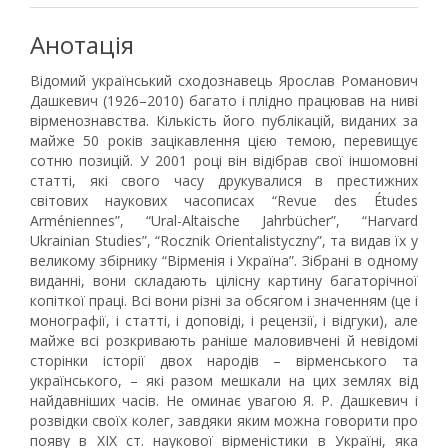
Анотація
Відомий український сходознавець Ярослав Романович
Дашкевич (1926–2010) багато і плідно працював на ниві
вірменознавства. Кількість його публікацій, виданих за
майже 50 років зацікавлення цією темою, перевищує
сотню позицій. У 2001 році він відібрав свої іншомовні
статті, які свого часу друкувалися в престижних
світових наукових часописах “Revue des Études
Arméniennes”, “Ural-Altaische Jahrbücher”, “Harvard
Ukrainian Studies”, “Rocznik Orientalistyczny”, та видав їх у
великому збірнику “Вірменія і Україна”. Зібрані в одному
виданні, вони складають цілісну картину багаторічної
копіткої праці. Всі вони різні за обсягом і значенням (це і
монографії, і статті, і доповіді, і рецензії, і відгуки), але
майже всі розкривають раніше маловивчені й невідомі
сторінки історії двох народів – вірменського та
українського, – які разом мешкали на цих землях від
найдавніших часів. Не оминає увагою Я. Р. Дашкевич і
розвідки своїх колег, завдяки яким можна говорити про
появу в ХІХ ст. наукової вірменістики в Україні, яка