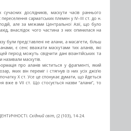
сучасних дослідників, маскути часів раннього
 переселення сарматських племен у IV–III ст. до н.
подій, але за межами Центральної Азії, що було
Захід, внаслідок чого частина з них опинилася на
зу були представлені не алани, а масагети, більш
анами, є сенс вважати маскутами тих аланів, які
цей період можуть свідчити дані візантійських та
и називали маскутів.
рмація про аланів міститься у фрагменті, який
р, яких він переміг і стягнув із них усіх джіз’ю
початку Х ст. Усе це спонукає думати, що йдеться
 вже в VII ст. Що стосується назви “алани”, то
ІДЕНТИЧНОСТІ.
Східний світ
, (2 (103), 14-24.