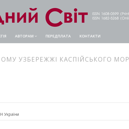
ГІЯ
АВТОРАМ
ПЕРЕДПЛАТА
КОНТАКТИ
ДНОМУ УЗБЕРЕЖЖІ КАСПІЙСЬКОГО МОР
article.main##
rticle.sidebar##
АН України