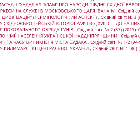
АС‘УДІ І “ХУДУД АЛ-‘АЛАМ” ПРО НАРОДИ ПІВДНЯ СХІДНОЇ ЄВР
КЕСИ НА СЛУЖБІ В МОСКОВСЬКОГО ЦАРЯ ІВАНА IV
,
Східний св
 ЦИВІЛІЗАЦІЙ” (ТЕРМІНОЛОГІЧНИЙ АСПЕКТ)
,
Східний світ: № 3 (
 СХІДНОЄВРОПЕЙСЬКІЙ ІСТОРІОГРАФІЇ ВІД XVIII СТ. ДО НАШИ
Я ПОХОВАЛЬНОГО ОБРЯДУ ГУНІВ
,
Східний світ: № 2 (87) (2015): 
ПОНІМІЇ НАСЕЛЕННЯ УКРАЇНСЬКОЇ НАДДНІПРЯНЩИНИ
,
Східний с
ИН ТА ЧАСУ ВИНИКНЕНЯ МІСТА СУДАКА
,
Східний світ: № 1-2 (94-
У КИЛИМАРСТВІ ЦЕНТРАЛЬНОЇ УКРАЇНИ
,
Східний світ: № 1 (86) 