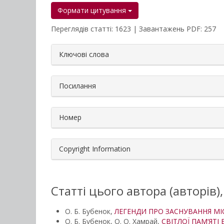
Формати цитування
Переглядів статті: 1623 | Завантажень PDF: 257
##plugins.themes.bootstrap3.a
Ключові слова
Посилання
Номер
Copyright Information
Статті цього автора (авторів)
О. Б. Бубенок,
ЛЕГЕНДИ ПРО ЗАСНУВАННЯ МІ
О. Б. Бубенок, О. О. Хамрай,
СВІТЛОЇ ПАМ’ЯТ