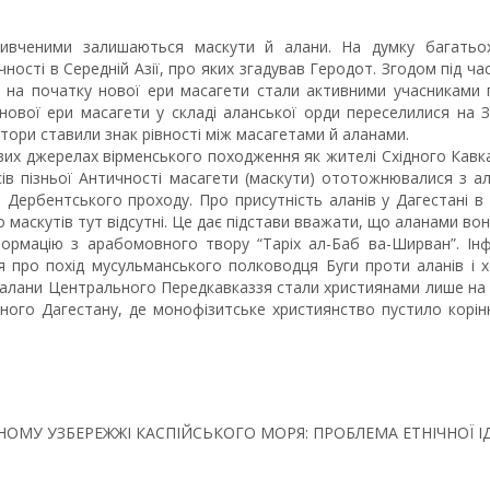
ивченими залишаються маскути й алани. На думку багатьох 
ості в Середній Азії, про яких згадував Геродот. Згодом під час
е на початку нової ери масагети стали активними учасниками 
 нової ери масагети у складі аланської орди переселилися на 
втори ставили знак рівності між масагетами й аланами.
их джерелах вірменського походження як жителі Східного Кавка
сів пізньої Античності масагети (маскути) ототожнювалися з ал
Дербентського проходу. Про присутність аланів у Дагестані в 
маскутів тут відсутні. Це дає підстави вважати, що аланами вон
ормацію з арабомовного твору “Таріх ал-Баб ва-Ширван”. Інфо
 про похід мусульманського полководця Буги проти аланів і хоза
 алани Центрального Передкавказзя стали християнами лише на 
ого Дагестану, де монофізитське християнство пустило коріння
АХІДНОМУ УЗБЕРЕЖЖІ КАСПІЙСЬКОГО МОРЯ: ПРОБЛЕМА ЕТНІЧНОЇ 