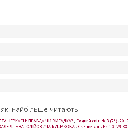
rticle.details##
, які найбільше читають
СТА ЧЕРКАСИ: ПРАВДА ЧИ ВИГАДКА?
,
Східний світ: № 3 (76) (2012
І ВАЛЕРІЯ АНАТОЛІЙОВИЧА БУШАКОВА
,
Східний світ: № 2-3 (79-80