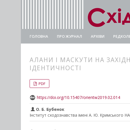
ГОЛОВНА
ПРО ЖУРНАЛ
АРХІВИ
РЕДКОЛЕ
АЛАНИ І МАСКУТИ НА ЗАХІ
ІДЕНТИЧНОСТІ
##plugins.themes.bootstrap3.
##plugins.themes.bootstrap3.a
PDF
https://doi.org/10.15407/orientw2019.02.014
О. Б. Бубенок
Інститут сходознавства імені А. Ю. Кримського Н