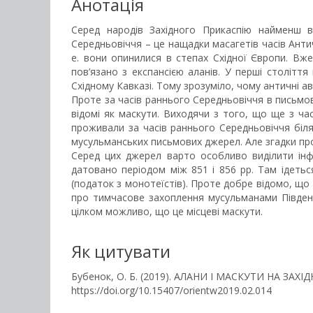
Анотація
Серед народів Західного Прикаспію найменш в
Середньовіччя – це нащадки масагетів часів Античн
е. вони опинилися в степах Східної Європи. Вж
пов’язано з експансією аланів. У перші століття
Східному Кавказі. Тому зрозуміло, чому античні а
Проте за часів раннього Середньовіччя в письмов
відомі як маскути. Виходячи з того, що ще з ча
проживали за часів раннього Середньовіччя біля 
мусульманських письмових джерел. Але згадки про 
Серед цих джерел варто особливо виділити інф
датовано періодом між 851 і 856 рр. Там ідеться
(податок з монотеїстів). Проте добре відомо, що
про тимчасове захоплення мусульманами Південн
цілком можливо, що це місцеві маскути.
Як цитувати
Бубенок, О. Б. (2019). АЛАНИ І МАСКУТИ НА З
https://doi.org/10.15407/orientw2019.02.014