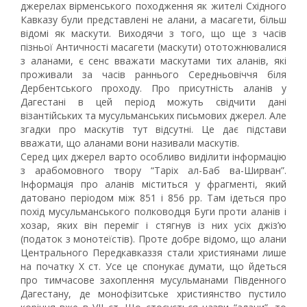
джерелах вірменського походження як жителі Східного
Кавказу були представлені не алани, а масагети, більш
відомі як маскути. Виходячи з того, що ще з часів
пізньої Античності масагети (маскути) ототожнювалися
з аланами, є сенс вважати маскутами тих аланів, які
проживали за часів раннього Середньовіччя біля
Дербентського проходу. Про присутність аланів у
Дагестані в цей період можуть свідчити дані
візантійських та мусульманських письмових джерел. Але
згадки про маскутів тут відсутні. Це дає підстави
вважати, що аланами вони називали маскутів.
Серед цих джерел варто особливо виділити інформацію
з арабомовного твору “Таріх ал-Баб ва-Ширван”.
Інформація про аланів міститься у фрагменті, який
датовано періодом між 851 і 856 рр. Там ідеться про
похід мусульманського полководця Буги проти аланів і
хозар, яких він переміг і стягнув із них усіх джіз’ю
(податок з монотеїстів). Проте добре відомо, що алани
Центрального Передкавказзя стали християнами лише
на початку Х ст. Усе це спонукає думати, що йдеться
про тимчасове захоплення мусульманами Південного
Дагестану, де монофізитське християнство пустило