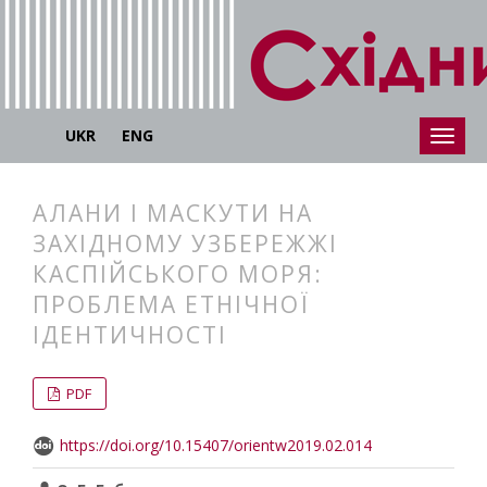
UKR
ENG
АЛАНИ І МАСКУТИ НА
ЗАХІДНОМУ УЗБЕРЕЖЖІ
КАСПІЙСЬКОГО МОРЯ:
ПРОБЛЕМА ЕТНІЧНОЇ
ІДЕНТИЧНОСТІ
##plugins.themes.bootstrap3.articl
##plugins.themes.bootstrap3.article
PDF
https://doi.org/10.15407/orientw2019.02.014