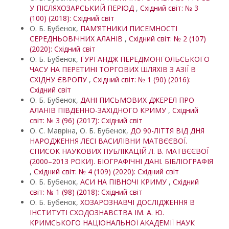
У ПІСЛЯХОЗАРСЬКИЙ ПЕРІОД
,
Східний світ: № 3
(100) (2018): Східний світ
О. Б. Бубенок,
ПАМ’ЯТНИКИ ПИСЕМНОСТІ
СЕРЕДНЬОВІЧНИХ АЛАНІВ
,
Східний світ: № 2 (107)
(2020): Східний світ
О. Б. Бубенок,
ГУРГАНДЖ ПЕРЕДМОНГОЛЬСЬКОГО
ЧАСУ НА ПЕРЕТИНІ ТОРГОВИХ ШЛЯХІВ З АЗІЇ В
СХІДНУ ЄВРОПУ
,
Східний світ: № 1 (90) (2016):
Східний світ
О. Б. Бубенок,
ДАНІ ПИСЬМОВИХ ДЖЕРЕЛ ПРО
АЛАНІВ ПІВДЕННО-ЗАХІДНОГО КРИМУ
,
Східний
світ: № 3 (96) (2017): Східний світ
О. С. Мавріна, О. Б. Бубенок,
ДО 90-ЛІТТЯ ВІД ДНЯ
НАРОДЖЕННЯ ЛЕСІ ВАСИЛІВНИ МАТВЄЄВОЇ.
СПИСОК НАУКОВИХ ПУБЛІКАЦІЙ Л. В. МАТВЄЄВОЇ
(2000–2013 РОКИ). БІОГРАФІЧНІ ДАНІ. БІБЛІОГРАФІЯ
,
Східний світ: № 4 (109) (2020): Східний світ
О. Б. Бубенок,
АСИ НА ПІВНОЧІ КРИМУ
,
Східний
світ: № 1 (98) (2018): Східний світ
О. Б. Бубенок,
ХОЗАРОЗНАВЧІ ДОСЛІДЖЕННЯ В
ІНСТИТУТІ СХОДОЗНАВСТВА ІМ. А. Ю.
КРИМСЬКОГО НАЦІОНАЛЬНОЇ АКАДЕМІЇ НАУК