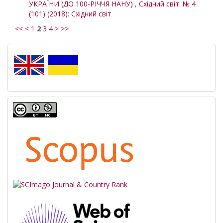
УКРАЇНИ (ДО 100-РІЧЧЯ НАНУ)
,
Східний світ: № 4
(101) (2018): Східний світ
<<
<
1
2
3
4
>
>>