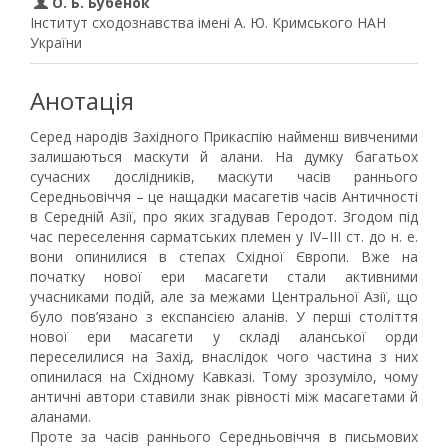
О. Б. Бубенок
Інститут сходознавства імені А. Ю. Кримського НАН
України
Анотація
Серед народів Західного Прикаспію найменш вивченими
залишаються маскути й алани. На думку багатьох
сучасних дослідників, маскути часів раннього
Середньовіччя – це нащадки масагетів часів Античності
в Середній Азії, про яких згадував Геродот. Згодом під
час переселення сарматських племен у IV–III ст. до н. е.
вони опинилися в степах Східної Європи. Вже на
початку нової ери масагети стали активними
учасниками подій, але за межами Центральної Азії, що
було пов’язано з експансією аланів. У перші століття
нової ери масагети у складі аланської орди
переселилися на Захід, внаслідок чого частина з них
опинилася на Східному Кавказі. Тому зрозуміло, чому
античні автори ставили знак рівності між масагетами й
аланами.
Проте за часів раннього Середньовіччя в письмових