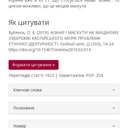
коріння вже в VII ст. Що стосується назви “алани”, то
цілком можливо, що це місцеві маскути.
Як цитувати
Бубенок, О. Б. (2019). АЛАНИ І МАСКУТИ НА ЗАХІДНОМУ
УЗБЕРЕЖЖІ КАСПІЙСЬКОГО МОРЯ: ПРОБЛЕМА
ЕТНІЧНОЇ ІДЕНТИЧНОСТІ.
Східний світ
, (2 (103), 14-24.
https://doi.org/10.15407/orientw2019.02.014
Формати цитування
Переглядів статті: 1622 | Завантажень PDF: 254
##plugins.themes.bootstrap3.article.
Ключові слова
Посилання
Номер