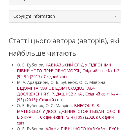
Copyright Information
Статті цього автора (авторів), які
найбільше читають
О. Б. Бубенок,
КАВКАЗЬКИЙ СЛІД У ГІДРОНІМІЇ
ПІВНІЧНОГО ПРИЧОРНОМОР’Я
,
Східний світ: № 1-2
(94-95 (2017): Східний світ
М. А. Араджионі, О. Б. Бубенок, О. С. Мавріна,
ВІДОМІ ТА МАЛОВІДОМІ СХОДОЗНАВЧІ
ДОСЛІДЖЕННЯ Я. Р. ДАШКЕВИЧА
,
Східний світ: № 4
(93) (2016): Східний світ
О. Б. Бубенок, О. С. Мавріна,
ВНЕСОК Л. В.
МАТВЄЄВОЇ У ДОСЛІДЖЕННЯ ІСТОРІЇ ВІЗАНТОЛОГІЇ
В УКРАЇНІ
,
Східний світ: № 4 (109) (2020): Східний
світ
О. Б. Бубенок,
АЛАНИ ПІВНІЧНОГО КАВКАЗУ І РУСЬ