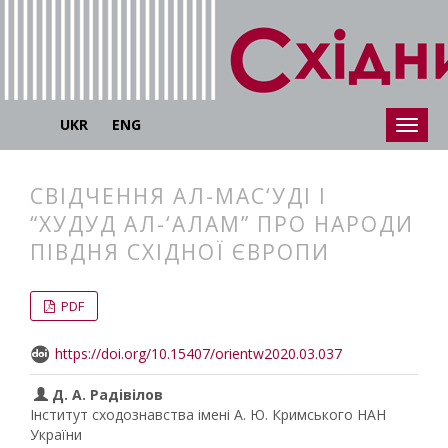
UKR
ENG
СВІДЧЕННЯ АЛ-МАС‘УДІ І
“ХУДУД АЛ-‘АЛАМ” ПРО НАРОДИ
ПІВДНЯ СХІДНОЇ ЄВРОПИ
##plugins.themes.bootstrap3.articl
##plugins.themes.bootstrap3.article
PDF
https://doi.org/10.15407/orientw2020.03.037
Д. А. Радівілов
Інститут сходознавства імені А. Ю. Кримського НАН
України