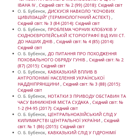
ІВАНА IV
,
Східний світ: № 2 (99) (2018): Східний світ
О. Б. Бубенок,
ДИСКУСІЯ НАВКОЛО “КОЧОВИХ
ЦИВІЛІЗАЦІЙ” (ТЕРМІНОЛОГІЧНИЙ АСПЕКТ)
,
Східний світ: № 3 (84 (2014): Східний світ
О. Б. Бубенок,
ПРОБЛЕМА ЧОРНИХ КЛОБУКІВ У
СХІДНОЄВРОПЕЙСЬКІЙ ІСТОРІОГРАФІЇ ВІД XVIII СТ.
ДО НАШИХ ДНІВ
,
Східний світ: № 4 (85) (2014):
Східний світ
О. Б. Бубенок,
ДО ПИТАННЯ ПРО ПОХОДЖЕННЯ
ПОХОВАЛЬНОГО ОБРЯДУ ГУНІВ
,
Східний світ: № 2
(87) (2015): Східний світ
О. Б. Бубенок,
КАВКАЗЬКИЙ ВПЛИВ В
АНТРОПОНІМІЇ НАСЕЛЕННЯ УКРАЇНСЬКОЇ
НАДДНІПРЯНЩИНИ
,
Східний світ: № 3 (88) (2015):
Східний світ
О. Б. Бубенок,
НОТАТКИ З ПРИВОДУ ОБСТАВИН ТА
ЧАСУ ВИНИКНЕНЯ МІСТА СУДАКА
,
Східний світ: №
1-2 (94-95 (2017): Східний світ
О. Б. Бубенок,
ЦЕНТРАЛЬНОАЗІЙСЬКИЙ СЛІД У
КИЛИМАРСТВІ ЦЕНТРАЛЬНОЇ УКРАЇНИ
,
Східний
світ: № 1 (86) (2015): Східний світ
О. Б. Бубенок,
КАВКАЗЬКИЙ СЛІД У ГІДРОНІМІЇ