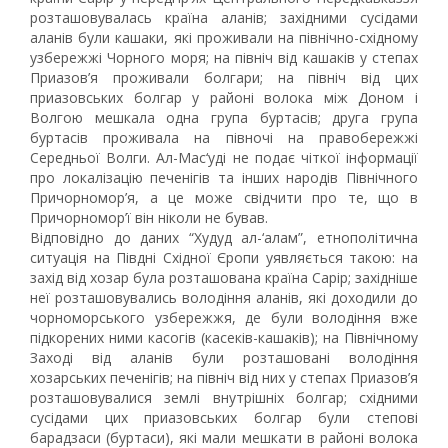
розташовувалась країна аланів; західними сусідами
аланів були кашаки, які проживали на північно-східному
узбережжі Чорного моря; на північ від кашаків у степах
Приазов’я проживали болгари; на північ від цих
приазовських болгар у районі волока між Доном і
Волгою мешкала одна група буртасів; друга група
буртасів проживала на півночі на правобережжі
Середньої Волги. Ал-Мас‘уді не подає чіткої інформації
про локалізацію печенігів та інших народів Північного
Причорномор’я, а це може свідчити про те, що в
Причорномор’ї він ніколи не бував.
Відповідно до даних “Худуд ал-‘алам”, етнополітична
ситуація на Півдні Східної Єропи уявляється такою: на
захід від хозар була розташована країна Сарір; західніше
неї розташовувались володіння аланів, які доходили до
чорноморського узбережжя, де були володіння вже
підкорених ними касогів (касеків-кашаків); на Північному
Заході від аланів були розташовані володіння
хозарських печенігів; на північ від них у степах Приазов’я
розташовувалися землі внутрішніх болгар; східними
сусідами цих приазовських болгар були степові
барадзаси (буртаси), які мали мешкати в районі волока