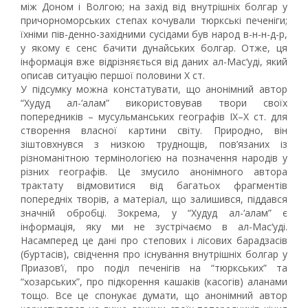
між Доном і Волгою; на захід від внутрішніх болгар у
причорноморських степах кочували тюркські печеніги;
їхніми пів-денно-західними сусідами був народ в-н-н-д-р,
у якому є сенс бачити дунайських болгар. Отже, ця
інформація вже відрізняється від даних ал-Мас‘уді, який
описав ситуацію першої половини Х ст.
У підсумку можна констатувати, що анонімний автор
“Худуд ал-‘алам” використовував твори своїх
попередників – мусульманських географів IX–X ст. для
створення власної картини світу. Природно, він
зіштовхнувся з низкою труднощів, пов’язаних із
різноманітною термінологією на позначення народів у
різних географів. Це змусило анонімного автора
трактату відмовитися від багатьох фрагментів
попередніх творів, а матеріал, що залишився, піддався
значній обробці. Зокрема, у “Худуд ал-‘алам” є
інформація, яку ми не зустрічаємо в ал-Мас‘уді.
Насамперед це дані про степових і лісових барадзасів
(буртасів), свідчення про існування внутрішніх болгар у
Приазов’ї, про поділ печенігів на “тюркських” та
“хозарських”, про підкорення кашаків (касогів) аланами
тощо. Все це спонукає думати, що анонімний автор