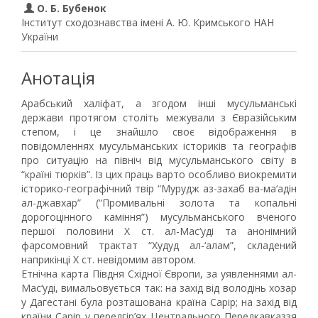
О. Б. Бубенок
Інститут сходознавства імені А. Ю. Кримського НАН
України
Анотація
Арабський халіфат, а згодом інші мусульманські
держави протягом століть межували з Євразійським
степом, і це знайшло своє відображення в
повідомленнях мусульманських істориків та географів
про ситуацію на північ від мусульманського світу в
“країні тюрків”. Із цих праць варто особливо виокремити
історико-географічний твір “Мурудж аз-захаб ва-ма‘адін
ал-джавхар” (“Промивальні золота та копальні
дорогоцінного каміння”) мусульманського вченого
першої половини Х ст. ал-Мас‘уді та анонімний
фарсомовний трактат “Худуд ал-‘алам”, складений
наприкінці X ст. невідомим автором.
Етнічна карта Півдня Східної Європи, за уявленнями ал-
Мас‘уді, вимальовується так: на захід від володінь хозар
у Дагестані була розташована країна Сарір; на захід від
країни Сарір у передгір’ях Центрального Передкавказзя