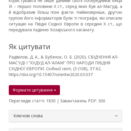
користувався не лише даними своїх попередників кінця
IX – першої половини X ст., серед яких був ал-Мас‘уді, а
й відобразив більш пізні факти. Найімовірніше, другою
групою його інформаторів були ті географи, які описали
ситуацію на Півдні Східної Європи в середині Х ст., що
передувала падінню Хозарського каганату.
Як цитувати
Радівілов, Д. А., & Бубенок, О. Б. (2020). СВІДЧЕННЯ АЛ-
МАС‘УДІ І “ХУДУД АЛ-‘АЛАМ” ПРО НАРОДИ ПІВДНЯ
СХІДНОЇ ЄВРОПИ.
Східний світ
, (3 (108), 37-62.
https://doi.org/10.15407/orientw2020.03.037
Формати цитування
Переглядів статті: 1830 | Завантажень PDF: 300
##plugins.themes.bootstrap3.article.
Ключові слова