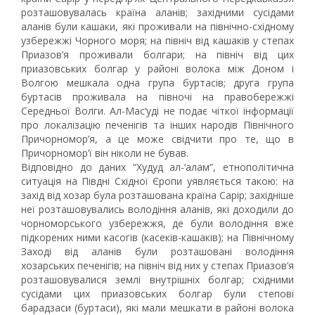
розташовувалась країна аланів; західними сусідами
аланів були кашаки, які проживали на північно-східному
узбережжі Чорного моря; на північ від кашаків у степах
Приазов’я проживали болгари; на північ від цих
приазовських болгар у районі волока між Доном і
Волгою мешкала одна група буртасів; друга група
буртасів проживала на півночі на правобережжі
Середньої Волги. Ал-Мас‘уді не подає чіткої інформації
про локалізацію печенігів та інших народів Північного
Причорномор’я, а це може свідчити про те, що в
Причорномор’ї він ніколи не бував.
Відповідно до даних “Худуд ал-‘алам”, етнополітична
ситуація на Півдні Східної Єропи уявляється такою: на
захід від хозар була розташована країна Сарір; західніше
неї розташовувались володіння аланів, які доходили до
чорноморського узбережжя, де були володіння вже
підкорених ними касогів (касеків-кашаків); на Північному
Заході від аланів були розташовані володіння
хозарських печенігів; на північ від них у степах Приазов’я
розташовувалися землі внутрішніх болгар; східними
сусідами цих приазовських болгар були степові
барадзаси (буртаси), які мали мешкати в районі волока