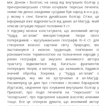
між Доном і Волгою; на захід від внутрішніх болгар у
причорноморських степах кочували тюркські печеніги;
їхніми пів-денно-західними сусідами був народ в-н-н-д-р,
у якому є сенс бачити дунайських болгар. Отже, ця
інформація вже відрізняється від даних ал-Мас‘уді, який
описав ситуацію першої половини Х ст.
У підсумку можна констатувати, що анонімний автор
“Худуд ал-‘алам” використовував твори своїх
попередників – мусульманських географів IX–X ст. для
створення власної картини світу. Природно, він
зіштовхнувся з низкою труднощів, пов’язаних із
різноманітною термінологією на позначення народів у
різних географів. Це змусило анонімного автора
трактату відмовитися від багатьох фрагментів
попередніх творів, а матеріал, що залишився, піддався
значній обробці. Зокрема, у “Худуд ал-‘алам” є
інформація, яку ми не зустрічаємо в ал-Мас‘уді.
Насамперед це дані про степових і лісових барадзасів
(буртасів), свідчення про існування внутрішніх болгар у
Приазов’ї, про поділ печенігів на “тюркських” та
“хозарських”, про підкорення кашаків (касогів) аланами
тощо. Все це спонукає думати, що анонімний автор