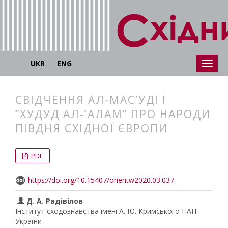
UKR
ENG
СВІДЧЕННЯ АЛ-МАС‘УДІ І
“ХУДУД АЛ-‘АЛАМ” ПРО НАРОДИ
ПІВДНЯ СХІДНОЇ ЄВРОПИ
##plugins.themes.bootstrap3.articl
##plugins.themes.bootstrap3.article
PDF
https://doi.org/10.15407/orientw2020.03.037
Д. А. Радівілов
Інститут сходознавства імені А. Ю. Кримського НАН
України