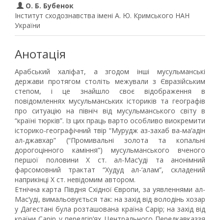
О. Б. Бубенок
Інститут сходознавства імені А. Ю. Кримського НАН
України
Анотація
Арабський халіфат, а згодом інші мусульманські
держави протягом століть межували з Євразійським
степом, і це знайшло своє відображення в
повідомленнях мусульманських істориків та географів
про ситуацію на північ від мусульманського світу в
“країні тюрків”. Із цих праць варто особливо виокремити
історико-географічний твір “Мурудж аз-захаб ва-ма‘адін
ал-джавхар” (“Промивальні золота та копальні
дорогоцінного каміння”) мусульманського вченого
першої половини Х ст. ал-Мас‘уді та анонімний
фарсомовний трактат “Худуд ал-‘алам”, складений
наприкінці X ст. невідомим автором.
Етнічна карта Півдня Східної Європи, за уявленнями ал-
Мас‘уді, вимальовується так: на захід від володінь хозар
у Дагестані була розташована країна Сарір; на захід від
країни Сарір у передгір’ях Центрального Передкавказзя