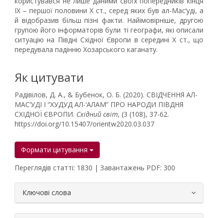
користувався не лише даними своїх попередників кінця
IX – першої половини X ст., серед яких був ал-Мас‘уді, а
й відобразив більш пізні факти. Найімовірніше, другою
групою його інформаторів були ті географи, які описали
ситуацію на Півдні Східної Європи в середині Х ст., що
передувала падінню Хозарського каганату.
Як цитувати
Радівілов, Д. А., & Бубенок, О. Б. (2020). СВІДЧЕННЯ АЛ-
МАС‘УДІ І “ХУДУД АЛ-‘АЛАМ” ПРО НАРОДИ ПІВДНЯ
СХІДНОЇ ЄВРОПИ.
Східний світ
, (3 (108), 37-62.
https://doi.org/10.15407/orientw2020.03.037
Формати цитування
Переглядів статті: 1830 | Завантажень PDF: 300
##plugins.themes.bootstrap3.article.
Ключові слова