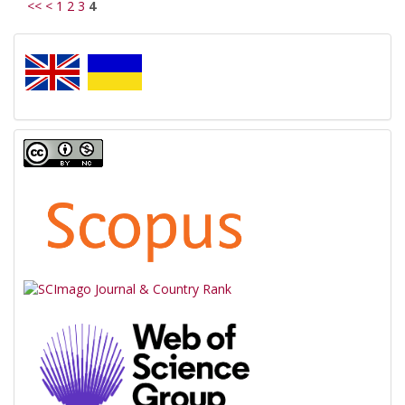
<<
<
1
2
3
4