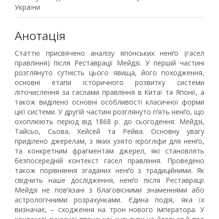
України
Анотація
Статтю присвячено аналізу японських ненґо (гасел
правління) після Реставрації Мейдзі. У першій частині
розглянуто сутність цього явища, його походження,
основні етапи історичного розвитку системи
літочислення за гаслами правління в Китаї та Японії, а
також виділено основні особливості класичної форми
цієї системи. У другій частині розглянуто п’ять ненґо, що
охоплюють період від 1868 р. до сьогодення: Мейдзі,
Тайсьо, Сьова, Хейсей та Рейва. Основну увагу
приділено джерелам, з яких узято ієрогліфи для ненґо,
та конкретним фрагментам джерел, які становлять
безпосередній контекст гасел правління. Проведено
також порівняння згаданих ненґо з традиційними. Як
свідчить наше дослідження, ненґо після Реставрації
Мейдзі не пов’язані з благовісними знаменнями або
астрологічними розрахунками. Єдина подія, яка їх
визначає, – сходження на трон нового імператора. У