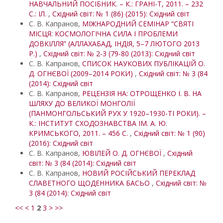
НАВЧАЛЬНИЙ ПОСІБНИК. – К.: ГРАНІ-Т, 2011. – 232
С.: ІЛ.
,
Східний світ: № 1 (86) (2015): Східний світ
С. В. Капранов,
МІЖНАРОДНИЙ СЕМІНАР “СВЯТІ
МІСЦЯ: КОСМОЛОГІЧНА СИЛА І ПРОБЛЕМИ
ДОВКІЛЛЯ” (АЛЛАХАБАД, ІНДІЯ, 5–7 ЛЮТОГО 2013
Р.)
,
Східний світ: № 2-3 (79-80 (2013): Східний світ
С. В. Капранов,
СПИСОК НАУКОВИХ ПУБЛІКАЦІЙ О.
Д. ОГНЄВОЇ (2009–2014 РОКИ)
,
Східний світ: № 3 (84
(2014): Східний світ
С. В. Капранов,
РЕЦЕНЗІЯ НА: ОТРОЩЕНКО І. В. НА
ШЛЯХУ ДО ВЕЛИКОЇ МОНГОЛІЇ
(ПАНМОНГОЛЬСЬКИЙ РУХ У 1920–1930-ТІ РОКИ). –
К.: ІНСТИТУТ СХОДОЗНАВСТВА ІМ. А. Ю.
КРИМСЬКОГО, 2011. – 456 С.
,
Східний світ: № 1 (90)
(2016): Східний світ
С. В. Капранов,
ЮВІЛЕЙ О. Д. ОГНЄВОЇ
,
Східний
світ: № 3 (84 (2014): Східний світ
С. В. Капранов,
НОВИЙ РОСІЙСЬКИЙ ПЕРЕКЛАД
СЛАВЕТНОГО ЩОДЕННИКА БАСЬО
,
Східний світ: №
3 (84 (2014): Східний світ
<<
<
1
2
3
>
>>