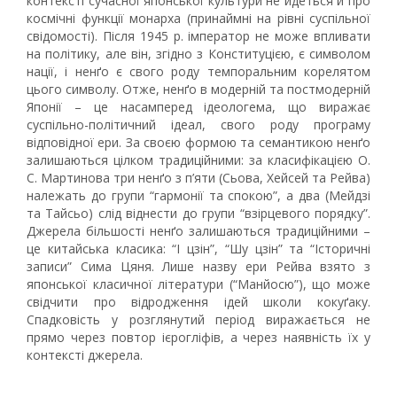
контексті сучасної японської культури не йдеться й про
космічні функції монарха (принаймні на рівні суспільної
свідомості). Після 1945 р. імператор не може впливати
на політику, але він, згідно з Конституцією, є символом
нації, і ненґо є свого роду темпоральним корелятом
цього символу. Отже, ненґо в модерній та постмодерній
Японії – це насамперед ідеологема, що виражає
суспільно-політичний ідеал, свого роду програму
відповідної ери. За своєю формою та семантикою ненґо
залишаються цілком традиційними: за класифікацією О.
С. Мартинова три ненґо з п’яти (Сьова, Хейсей та Рейва)
належать до групи “гармонії та спокою”, а два (Мейдзі
та Тайсьо) слід віднести до групи “взірцевого порядку”.
Джерела більшості ненґо залишаються традиційними –
це китайська класика: “І цзін”, “Шу цзін” та “Історичні
записи” Сима Цяня. Лише назву ери Рейва взято з
японської класичної літератури (“Манйосю”), що може
свідчити про відродження ідей школи кокуґаку.
Спадковість у розглянутий період виражається не
прямо через повтор ієрогліфів, а через наявність їх у
контексті джерела.