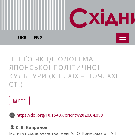
UKR
ENG
НЕНҐО ЯК ІДЕОЛОГЕМА
ЯПОНСЬКОЇ ПОЛІТИЧНОЇ
КУЛЬТУРИ (КІН. ХІХ – ПОЧ. ХХІ
СТ.)
##plugins.themes.bootstrap3.articl
##plugins.themes.bootstrap3.article
PDF
https://doi.org/10.15407/orientw2020.04.099
С. В. Капранов
Інститут сходознавства імені А. Ю. Кримського НАН