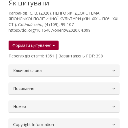
Як цитувати
Капранов, С. В. (2020). НЕНҐО ЯК ІДЕОЛОГЕМА
ЯПОНСЬКОЇ ПОЛІТИЧНОЇ КУЛЬТУРИ (КІН. ХІХ – ПОЧ. ХХІ
СТ.).
Східний світ
, (4 (109), 99-107.
https://doi.org/10.15407/orientw2020.04.099
Формати цитування
Переглядів статті: 1351 | Завантажень PDF: 398
##plugins.themes.bootstrap3.article.
Ключові слова
Посилання
Номер
Copyright Information