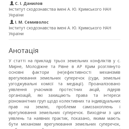
С. І. Данилов
Інститут сходознавства імені А. Ю. Кримського НАН
України
І. М. Семиволос
Інститут сходознавства імені А. Ю. Кримського НАН
України
Анотація
У статті на прикладі трьох земельних конфліктів у с.
Мирне, Молодіжне та Рівне в АР Крим розглянуто
основні фактори (не)ефективності механізмів
врегулювання земельних суперечок (суди, земельні
узгоджувальні комісії та медіації). Проаналізовано
уявлення учасників протестних акцій, лідерів
організацій, які захищають права та інтереси
різноманітних груп щодо колективних та індивідуальних
прав на землю, проблеми самозахоплень і
врегулювання земельних суперечок. Виходячи з цих
уявлень та наявних практик, показано, якими мають
бути механізми врегулювання земельних суперечок,