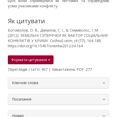
щоб вони сприймалися як легітимні та справедливі
усіма учасниками конфлікту.
Як цитувати
Богомолов, О. В., Данилов, С. І., & Семиволос, І. М.
(2012). ЗЕМЕЛЬНІ СУПЕРЕЧКИ ЯК ФАКТОР СОЦІАЛЬНИХ
КОНФЛІКТІВ У КРИМУ.
Східний світ
, (4 (77), 164-188.
https://doi.org/10.15407/orientw2012.04.164
Формати цитування
Переглядів статті: 407 | Завантажень PDF: 277
##plugins.themes.bootstrap3.article.
Ключові слова
Посилання
Номер