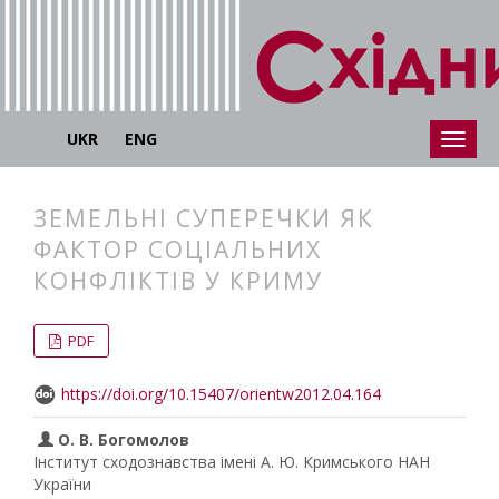
UKR
ENG
ЗЕМЕЛЬНІ СУПЕРЕЧКИ ЯК
ФАКТОР СОЦІАЛЬНИХ
КОНФЛІКТІВ У КРИМУ
##plugins.themes.bootstrap3.articl
##plugins.themes.bootstrap3.article
PDF
https://doi.org/10.15407/orientw2012.04.164
О. В. Богомолов
Інститут сходознавства імені А. Ю. Кримського НАН
України