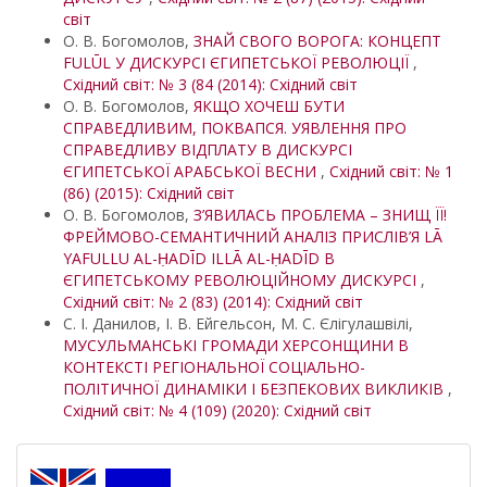
світ
О. В. Богомолов,
ЗНАЙ СВОГО ВОРОГА: КОНЦЕПТ
FULŪL У ДИСКУРСІ ЄГИПЕТСЬКОЇ РЕВОЛЮЦІЇ
,
Східний світ: № 3 (84 (2014): Східний світ
О. В. Богомолов,
ЯКЩО ХОЧЕШ БУТИ
СПРАВЕДЛИВИМ, ПОКВАПСЯ. УЯВЛЕННЯ ПРО
СПРАВЕДЛИВУ ВІДПЛАТУ В ДИСКУРСІ
ЄГИПЕТСЬКОЇ АРАБСЬКОЇ ВЕСНИ
,
Східний світ: № 1
(86) (2015): Східний світ
О. В. Богомолов,
З’ЯВИЛАСЬ ПРОБЛЕМА – ЗНИЩ ЇЇ!
ФРЕЙМОВО-СЕМАНТИЧНИЙ АНАЛІЗ ПРИСЛІВ’Я LĀ
YAFULLU AL-ḤADĪD ILLĀ AL-ḤADĪD В
ЄГИПЕТСЬКОМУ РЕВОЛЮЦІЙНОМУ ДИСКУРСІ
,
Східний світ: № 2 (83) (2014): Східний світ
С. І. Данилов, І. В. Ейгельсон, М. С. Єлігулашвілі,
МУСУЛЬМАНСЬКІ ГРОМАДИ ХЕРСОНЩИНИ В
КОНТЕКСТІ РЕГІОНАЛЬНОЇ СОЦІАЛЬНО-
ПОЛІТИЧНОЇ ДИНАМІКИ І БЕЗПЕКОВИХ ВИКЛИКІВ
,
Східний світ: № 4 (109) (2020): Східний світ