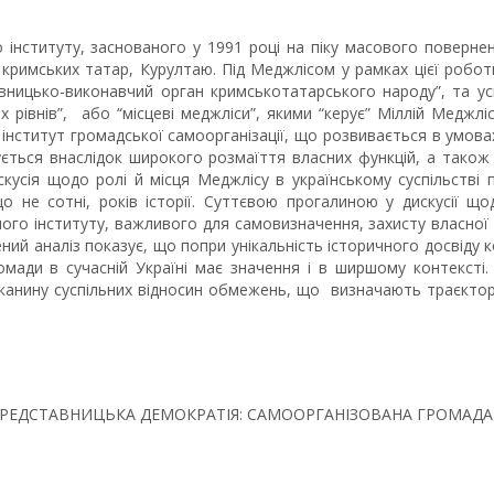
о інституту, заснованого у 1991 році на піку масового поверне
 кримських татар, Курултаю. Під Меджлісом у рамках цієї робо
ницько-виконавчий орган кримськотатарського народу”, та ус
 рівнів”, або “місцеві меджліси”, якими “керує” Міллій Меджлі
 інститут громадської самоорганізації, що розвивається в умовах
ється внаслідок широкого розмаїття власних функцій, а також
скусія щодо ролі й місця Меджлісу в українському суспільстві
 не сотні, років історії. Суттєвою прогалиною у дискусії що
ого інституту, важливого для самовизначення, захисту власної 
ений аналіз показує, що попри унікальність історичного досвіду к
омади в сучасній Україні має значення і в ширшому контексті
анину суспільних відносин обмежень, що визначають траєкторію
А ПРЕДСТАВНИЦЬКА ДЕМОКРАТІЯ: САМООРГАНІЗОВАНА ГРОМАДА 