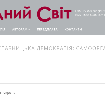
ГІЯ
АВТОРАМ
ПЕРЕДПЛАТА
КОНТАКТИ
ТАВНИЦЬКА ДЕМОКРАТІЯ: САМООРГА
article.main##
rticle.sidebar##
АН України