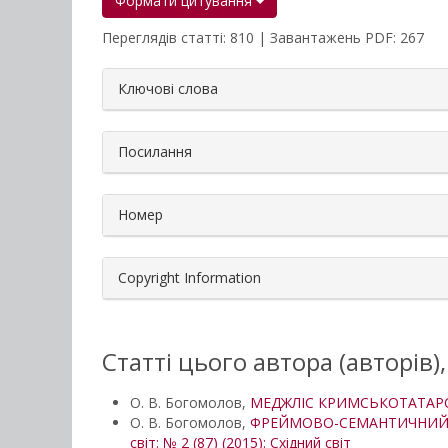
Формати цитування
Переглядів статті: 810 | Завантажень PDF: 267
##plugins.themes.bootstrap3.a
Ключові слова
Посилання
Номер
Copyright Information
Статті цього автора (авторів)
О. В. Богомолов,
МЕДЖЛІС КРИМСЬКОТАТАРС
О. В. Богомолов,
ФРЕЙМОВО-СЕМАНТИЧНИЙ П
світ: № 2 (87) (2015): Східний світ