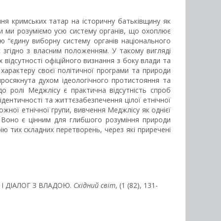
ння кримських татар на історичну батьківщину як
ти ми розуміємо усю систему органів, що охоплює
ю “єдину виборну систему органів національного
с згідно з власним положенням. У такому вигляді
 відсутності офіційного визнання з боку влади та
 характеру своєї політичної програми та природи
 просякнута духом ідеологічного протистояння та
до ролі Меджлісу є практична відсутність спроб
ідентичності та життєзабезпечення цілої етнічної
ожної етнічної групи, вивчення Меджлісу як однієї
. Воно є цінним для глибшого розуміння природи
 тих складних перетворень, через які приречені
І ДІАЛОГ З ВЛАДОЮ.
Східний світ
, (1 (82), 131-