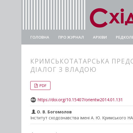
ГОЛОВНА
ПРО ЖУРНАЛ
АРХІВИ
РЕДКОЛЕ
КРИМСЬКОТАТАРСЬКА ПРЕДС
ДІАЛОГ З ВЛАДОЮ
##plugins.themes.bootstrap3.
##plugins.themes.bootstrap3.a
PDF
https://doi.org/10.15407/orientw2014.01.131
О. В. Богомолов
Інститут сходознавства імені А. Ю. Кримського Н