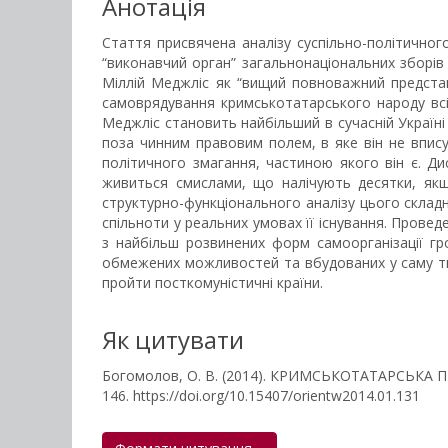
Анотація
Стаття присвячена аналізу суспільно-політичног
“виконавчий орган” загальнонаціональних зборів
Міллій Меджліс як “вищий повноважний представ
самоврядування кримськотатарського народу всіх
Меджліс становить найбільший в сучасній Україні
поза чинним правовим полем, в яке він не впису
політичного змагання, частиною якого він є. Ди
живиться смислами, що налічують десятки, якщо
структурно-функціонального аналізу цього складн
спільноти у реальних умовах її існування. Провед
з найбільш розвинених форм самоорганізації гр
обмежених можливостей та вбудованих у саму тк
пройти посткомуністичні країни.
Як цитувати
Богомолов, О. В. (2014). КРИМСЬКОТАТАРСЬК
146. https://doi.org/10.15407/orientw2014.01.131