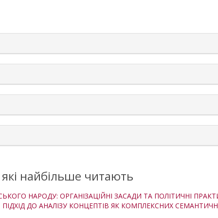
rticle.details##
, які найбільше читають
ЬКОГО НАРОДУ: ОРГАНІЗАЦІЙНІ ЗАСАДИ ТА ПОЛІТИЧНІ ПРАК
ІДХІД ДО АНАЛІЗУ КОНЦЕПТІВ ЯК КОМПЛЕКСНИХ СЕМАНТИЧ