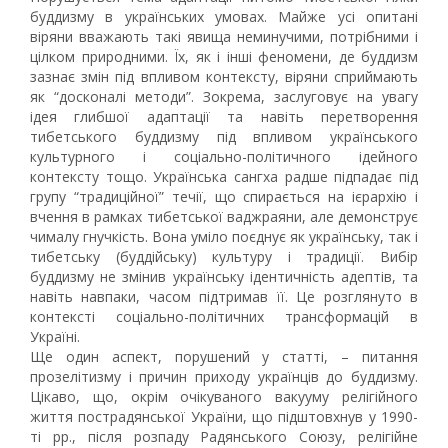
буддизму в українських умовах. Майже усі опитані
віряни вважають такі явища неминучими, потрібними і
цілком природними. Їх, як і інші феномени, де буддизм
зазнає змін під впливом контексту, віряни сприймають
як “досконалі методи”. Зокрема, заслуговує на увагу
ідея глибшої адаптації та навіть перетворення
тибетського буддизму під впливом українського
культурного і соціально-політичного ідейного
контексту тощо. Українська сангха радше підпадає під
групу “традиційної” течії, що спирається на ієрархію і
вчення в рамках тибетської ваджраяни, але демонструє
чималу гнучкість. Вона уміло поєднує як українську, так і
тибетську (буддійську) культуру і традиції. Вибір
буддизму не змінив українську ідентичність адептів, та
навіть навпаки, часом підтримав її. Це розглянуто в
контексті соціально-політичних трансформацій в
Україні.
Ще один аспект, порушений у статті, – питання
прозелітизму і причин приходу українців до буддизму.
Цікаво, що, окрім очікуваного вакууму релігійного
життя пострадянської України, що підштовхнув у 1990-
ті рр., після розпаду Радянського Союзу, релігійне