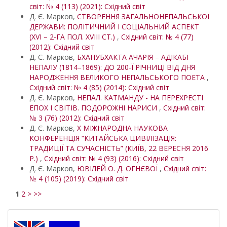
світ: № 4 (113) (2021): Східний світ
Д. Є. Марков,
СТВОРЕННЯ ЗАГАЛЬНОНЕПАЛЬСЬКОЇ
ДЕРЖАВИ: ПОЛІТИЧНИЙ І СОЦІАЛЬНИЙ АСПЕКТ
(XVI – 2-ГА ПОЛ. XVIII СТ.)
,
Східний світ: № 4 (77)
(2012): Східний світ
Д. Є. Марков,
БХАНУБХАКТА АЧАРІЯ – АДІКАБІ
НЕПАЛУ (1814–1869): ДО 200-Ї РІЧНИЦІ ВІД ДНЯ
НАРОДЖЕННЯ ВЕЛИКОГО НЕПАЛЬСЬКОГО ПОЕТА
,
Східний світ: № 4 (85) (2014): Східний світ
Д. Є. Марков,
НЕПАЛ. КАТМАНДУ - НА ПЕРЕХРЕСТІ
ЕПОХ І СВІТІВ. ПОДОРОЖНІ НАРИСИ
,
Східний світ:
№ 3 (76) (2012): Східний світ
Д. Є. Марков,
X МІЖНАРОДНА НАУКОВА
КОНФЕРЕНЦІЯ “КИТАЙСЬКА ЦИВІЛІЗАЦІЯ:
ТРАДИЦІЇ ТА СУЧАСНІСТЬ” (КИЇВ, 22 ВЕРЕСНЯ 2016
Р.)
,
Східний світ: № 4 (93) (2016): Східний світ
Д. Є. Марков,
ЮВІЛЕЙ О. Д. ОГНЄВОЇ
,
Східний світ:
№ 4 (105) (2019): Східний світ
1
2
>
>>