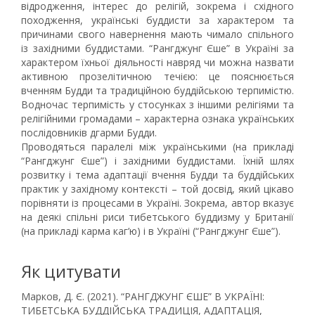
відродження, інтерес до релігій, зокрема і східного
походження, українські буддисти за характером та
причинами свого навернення мають чимало спільного
із західними буддистами. “Рангджунг Єше” в Україні за
характером їхньої діяльності навряд чи можна назвати
активною прозелітичною течією: це пояснюється
вченням Будди та традиційною буддійською терпимістю.
Водночас терпимість у стосунках з іншими релігіями та
релігійними громадами – характерна ознака українських
послідовників дгарми Будди.
Проводяться паралелі між українськими (на прикладі
“Рангджунг Єше”) і західними буддистами. Їхній шлях
розвитку і тема адаптації вчення Будди та буддійських
практик у західному контексті – той досвід, який цікаво
порівняти із процесами в Україні. Зокрема, автор вказує
на деякі спільні риси тибетського буддизму у Британії
(на прикладі карма каг’ю) і в Україні (“Рангджунг Єше”).
Як цитувати
Марков, Д. Є. (2021). “РАНГДЖУНГ ЄШЕ” В УКРАЇНІ:
ТИБЕТСЬКА БУДДІЙСЬКА ТРАДИЦІЯ, АДАПТАЦІЯ,