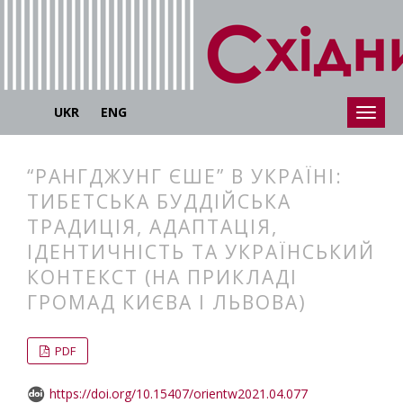
UKR
ENG
“РАНГДЖУНГ ЄШЕ” В УКРАЇНІ:
ТИБЕТСЬКА БУДДІЙСЬКА
ТРАДИЦІЯ, АДАПТАЦІЯ,
ІДЕНТИЧНІСТЬ ТА УКРАЇНСЬКИЙ
КОНТЕКСТ (НА ПРИКЛАДІ
ГРОМАД КИЄВА І ЛЬВОВА)
##plugins.themes.bootstrap3.articl
##plugins.themes.bootstrap3.article
PDF
https://doi.org/10.15407/orientw2021.04.077