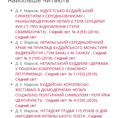
Д. Є. Марков,
ІНДУЇСТСЬКО-БУДДІЙСЬКИЙ
СИНКРЕТИЗМ У СЕРЕДНЬОВІЧНОМУ І
РАННЬОМОДЕРНОМУ НЕПАЛІ (СТЕЛА СЕРЕДИНИ
XVIII СТ. ПРО ВІДНОВЛЕННЯ СТУПИ
СВАЯМБХУНАТХ)
,
Східний світ: № 4 (93) (2016):
Східний світ
Д. Є. Марков,
НЕПАЛЬСЬКИЙ СЕРЕДНЬОВІЧНИЙ
ХРАМ: НА ПРИКЛАДІ БУДДІЙСЬКОГО МОНАСТИРЯ
ВАДЖРАЙОГІНІ ( ГУМ БАХА) У М. САНКХУ
,
Східний
світ: № 3 (100) (2018): Східний світ
Д. Є. Марков,
НЕПАЛЬСЬКИЙ БУДДИЗМ І ДЕРЖАВА:
У ПОШУКАХ КОМПРОМІСУ І ВЗАЄМНОЇ
ЛЕГІТИМІЗАЦІЇ
,
Східний світ: № 1 (102) (2019):
Східний світ
Д. Є. Марков,
БУДДІЙСЬКІ КОРОЛІВСЬКІ
ФЕСТИВАЛІ В ДОМОДЕРНОМУ НЕПАЛІ:
СОЦІАЛЬНО-ПОЛІТИЧНИЙ СИМВОЛІЗМ І РЕЛІГІЙНА
ІДЕНТИЧНІСТЬ
,
Східний світ: № 4 (109) (2020):
Східний світ
Д. Є. Марков,
ЧІТТАДГАР ГРІДАЯ: 115 РОКІВ ІЗ ДНЯ
НАРОДЖЕННЯ НЕПАЛЬСЬКОГО ПОЕТА
,
Східний