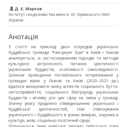
Д. Є. Марков
Інститут сходознавства імені А. Ю. Кримського НАН
України
Анотація
У статті на прикладі двох осередків української
буддійської громади “Рангджунг Єше” в Києві і Львові
аналізуються, із застосовуванням підходів та методів
культурної антропології, питання ідентичності
українських буддистів, особливості самосвідомості.
Шляхом проведення поглибленого інтерв’ювання у
громадах вірян у Львові та Києві (2020–2021 рр.)
вдалося виокремити низку аспектів соціального буття,
світосприйняття, соціального бекграунду українських
буддистів і впливу усіх цих сфер на зміни у громаді.
Значну увагу приділено співвідношенню української і
буддійської ідентичностей, темі співіснування
українського і буддійського в різних вимірах, зокрема в
культурі, мові, соціально-політичній сфері.
Порушується тема адаптації питомо тибетської гілки