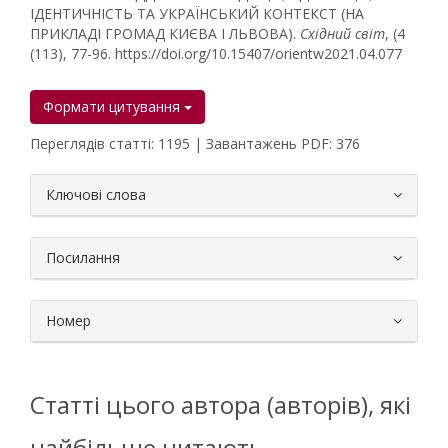
ІДЕНТИЧНІСТЬ ТА УКРАЇНСЬКИЙ КОНТЕКСТ (НА
ПРИКЛАДІ ГРОМАД КИЄВА І ЛЬВОВА).
Східний світ
, (4
(113), 77-96. https://doi.org/10.15407/orientw2021.04.077
Формати цитування
Переглядів статті: 1195 | Завантажень PDF: 376
##plugins.themes.bootstrap3.article.
Ключові слова
Посилання
Номер
Статті цього автора (авторів), які
найбільше читають