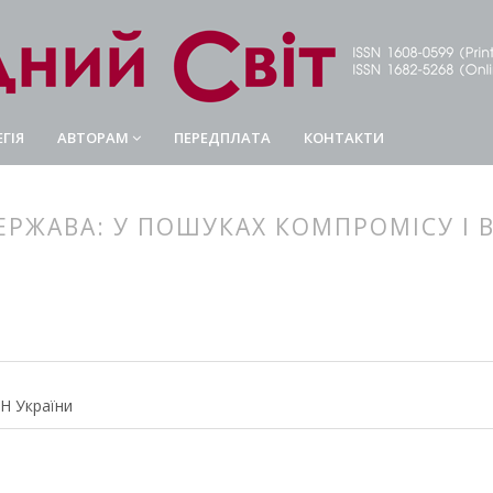
ГІЯ
АВТОРАМ
ПЕРЕДПЛАТА
КОНТАКТИ
РЖАВА: У ПОШУКАХ КОМПРОМІСУ І В
article.main##
rticle.sidebar##
АН України