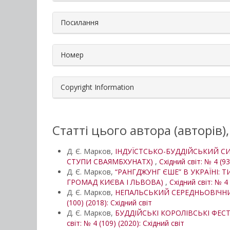
Посилання
Номер
Copyright Information
Статті цього автора (авторів)
Д. Є. Марков,
ІНДУЇСТСЬКО-БУДДІЙСЬКИЙ СИ
СТУПИ СВАЯМБХУНАТХ)
,
Східний світ: № 4 (93
Д. Є. Марков,
“РАНГДЖУНГ ЄШЕ” В УКРАЇНІ: 
ГРОМАД КИЄВА І ЛЬВОВА)
,
Східний світ: № 4 
Д. Є. Марков,
НЕПАЛЬСЬКИЙ СЕРЕДНЬОВІЧНИЙ
(100) (2018): Східний світ
Д. Є. Марков,
БУДДІЙСЬКІ КОРОЛІВСЬКІ ФЕС
світ: № 4 (109) (2020): Східний світ