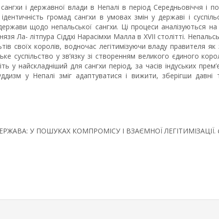
 сангхи і державної влади в Непалі в період Середньовіччя і 
 ідентичність громад сангхи в умовах змін у державі і суспіл
 держави щодо непальської сангхи. Ці процеси аналізуються на
я Ла- літпура Сіддхі Нарасімхи Малла в XVII столітті. Непаль
тів своїх королів, водночас легітимізуючи владу правителя як
ке суспільство у зв’язку зі створенням великого єдиного коро
ь у найскладніший для сангхи період, за часів індуських прем’
дизм у Непалі зміг адаптуватися і вижити, зберігши давні тра
 ДЕРЖАВА: У ПОШУКАХ КОМПРОМІСУ І ВЗАЄМНОЇ ЛЕГІТИМІЗАЦІЇ.
rticle.details##