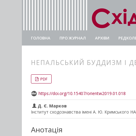
ГОЛОВНА
ПРО ЖУРНАЛ
АРХІВИ
РЕДКОЛЕ
НЕПАЛЬСЬКИЙ БУДДИЗМ І ДЕ
##plugins.themes.bootstrap3.
##plugins.themes.bootstrap3.a
PDF
https://doi.org/10.15407/orientw2019.01.018
Д. Є. Марков
Інститут сходознавства імені А. Ю. Кримського Н
Анотація