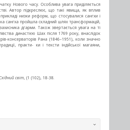
початку Нового часу. Особлива увага приділяється
ьстві. Автор підкреслює, що такі явища, як вплив
 прикладі низки реформ, що стосувалися сангхи і
ська сангха пройшла складний шлях трансформацій,
 захисника дгарми. Також звертається увага на ті
лівства династією Шах після 1769 року, внаслідок
єрів-консерваторів Рана (1846–1951), коли значно
диції, практи- ки і тексти індійської магаяни,
Східний світ
, (1 (102), 18-38.