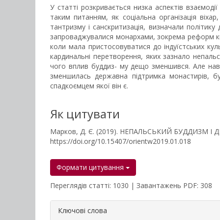
У статті розкривається низка аспектів взаємодії
таким питанням, як соціальна організація віхар,
тантризму і санскритизація, визначали політику
запроваджувалися монархами, зокрема реформ княз
коли мала пристосовуватися до індуїстських куль
кардинальні перетворення, яких зазнало непальсь
чого вплив буддиз- му дещо зменшився. Але навіт
зменшилась державна підтримка монастирів, буд
спадкоємцем якої він є.
Як цитувати
Марков, Д. Є. (2019). НЕПАЛЬСЬКИЙ БУДДИЗМ І
https://doi.org/10.15407/orientw2019.01.018
Формати цитування
Переглядів статті: 1030 | Завантажень PDF: 308
##plugins.themes.bootstrap3.a
Ключові слова