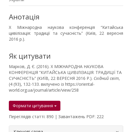
Анотація
X Міжнародна наукова конференція “Китайська
цивілізація: традиції та сучасність” (Київ, 22 вересня
2016 р.).
Як цитувати
Марков, Д. Є. (2016). X МІЖНАРОДНА НАУКОВА
КОНФЕРЕНЦІЯ “КИТАЙСЬКА ЦИВІЛІЗАЦІЯ: ТРАДИЦІЇ ТА
СУЧАСНІСТЬ” (КИЇВ, 22 ВЕРЕСНЯ 2016 Р.).
Східний світ
,
(4 (93), 132-133. вилучено із https://oriental-
world.org.ua/journal/article/view/258
Формати цитування
Переглядів статті: 890 | Завантажень PDF: 222
##plugins.themes.bootstrap3.article.
Ключові слова