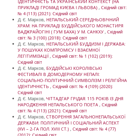
ІДЕНТИЧНІСТЬ ТА УКРАЇНСЬКИЙ КОНТЕКСТ (НА
ПРИКЛАДІ ГРОМАД КИЄВА І ЛЬВОВА)
,
Східний світ:
№ 4 (113) (2021): Східний світ
Д. Є. Марков,
НЕПАЛЬСЬКИЙ СЕРЕДНЬОВІЧНИЙ
ХРАМ: НА ПРИКЛАДІ БУДДІЙСЬКОГО МОНАСТИРЯ
ВАДЖРАЙОГІНІ ( ГУМ БАХА) У М. САНКХУ
,
Східний
світ: № 3 (100) (2018): Східний світ
Д. Є. Марков,
НЕПАЛЬСЬКИЙ БУДДИЗМ І ДЕРЖАВА:
У ПОШУКАХ КОМПРОМІСУ І ВЗАЄМНОЇ
ЛЕГІТИМІЗАЦІЇ
,
Східний світ: № 1 (102) (2019):
Східний світ
Д. Є. Марков,
БУДДІЙСЬКІ КОРОЛІВСЬКІ
ФЕСТИВАЛІ В ДОМОДЕРНОМУ НЕПАЛІ:
СОЦІАЛЬНО-ПОЛІТИЧНИЙ СИМВОЛІЗМ І РЕЛІГІЙНА
ІДЕНТИЧНІСТЬ
,
Східний світ: № 4 (109) (2020):
Східний світ
Д. Є. Марков,
ЧІТТАДГАР ГРІДАЯ: 115 РОКІВ ІЗ ДНЯ
НАРОДЖЕННЯ НЕПАЛЬСЬКОГО ПОЕТА
,
Східний
світ: № 4 (113) (2021): Східний світ
Д. Є. Марков,
СТВОРЕННЯ ЗАГАЛЬНОНЕПАЛЬСЬКОЇ
ДЕРЖАВИ: ПОЛІТИЧНИЙ І СОЦІАЛЬНИЙ АСПЕКТ
(XVI – 2-ГА ПОЛ. XVIII СТ.)
,
Східний світ: № 4 (77)
(2012): Східний світ