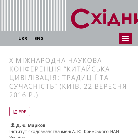
UKR
ENG
X МІЖНАРОДНА НАУКОВА
КОНФЕРЕНЦІЯ “КИТАЙСЬКА
ЦИВІЛІЗАЦІЯ: ТРАДИЦІЇ ТА
СУЧАСНІСТЬ” (КИЇВ, 22 ВЕРЕСНЯ
2016 Р.)
##plugins.themes.bootstrap3.articl
##plugins.themes.bootstrap3.article
PDF
Д. Є. Марков
Інститут сходознавства імені А. Ю. Кримського НАН
України