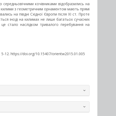
із середньовічними кочівниками відобразились на
 що килими з геометричним орнаментом мають прямі
ись на півдні Східної Європи після ХІ ст. Проте
ться іноді на килимах не лише багатьох сучасних
о це стало наслідком тривалого перебування на
), 5-12. https://doi.org/10.15407/orientw2015.01.005