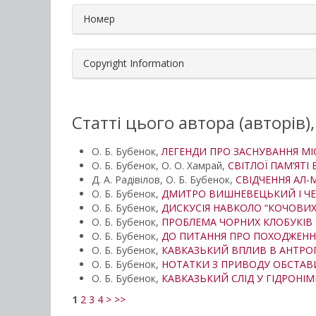
Номер
Copyright Information
Статті цього автора (авторів)
О. Б. Бубенок,
ЛЕГЕНДИ ПРО ЗАСНУВАННЯ МІ
О. Б. Бубенок, О. О. Хамрай,
СВІТЛОЇ ПАМ’ЯТ
Д. А. Радівілов, О. Б. Бубенок,
СВІДЧЕННЯ АЛ-М
О. Б. Бубенок,
ДМИТРО ВИШНЕВЕЦЬКИЙ І ЧЕР
О. Б. Бубенок,
ДИСКУСІЯ НАВКОЛО “КОЧОВИХ
О. Б. Бубенок,
ПРОБЛЕМА ЧОРНИХ КЛОБУКІВ У
О. Б. Бубенок,
ДО ПИТАННЯ ПРО ПОХОДЖЕНН
О. Б. Бубенок,
КАВКАЗЬКИЙ ВПЛИВ В АНТРО
О. Б. Бубенок,
НОТАТКИ З ПРИВОДУ ОБСТАВ
О. Б. Бубенок,
КАВКАЗЬКИЙ СЛІД У ГІДРОНІ
1
2
3
4
>
>>