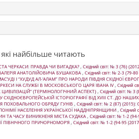
, які найбільше читають
СТА ЧЕРКАСИ: ПРАВДА ЧИ ВИГАДКА?
,
Східний світ: № 3 (76) (2012
І ВАЛЕРІЯ АНАТОЛІЙОВИЧА БУШАКОВА
,
Східний світ: № 2-3 (79-80
АС‘УДІ І “ХУДУД АЛ-‘АЛАМ” ПРО НАРОДИ ПІВДНЯ СХІДНОЇ ЄВР
КЕСИ НА СЛУЖБІ В МОСКОВСЬКОГО ЦАРЯ ІВАНА IV
,
Східний св
 ЦИВІЛІЗАЦІЙ” (ТЕРМІНОЛОГІЧНИЙ АСПЕКТ)
,
Східний світ: № 3 (
 СХІДНОЄВРОПЕЙСЬКІЙ ІСТОРІОГРАФІЇ ВІД XVIII СТ. ДО НАШИ
Я ПОХОВАЛЬНОГО ОБРЯДУ ГУНІВ
,
Східний світ: № 2 (87) (2015): 
ПОНІМІЇ НАСЕЛЕННЯ УКРАЇНСЬКОЇ НАДДНІПРЯНЩИНИ
,
Східний с
ИН ТА ЧАСУ ВИНИКНЕНЯ МІСТА СУДАКА
,
Східний світ: № 1-2 (94-
МІЇ ПІВНІЧНОГО ПРИЧОРНОМОР’Я
,
Східний світ: № 1-2 (94-95 (2017