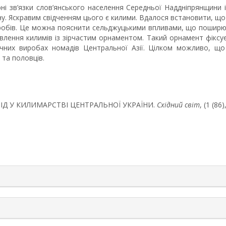
рні зв’язки слов’янського населення Середньої Наддніпрянщини 
іону. Яскравим свідченням цього є килими. Вдалося встановити,
робів. Це можна пояснити сельджуцькими впливами, що поширювал
влення килимів із зірчастим орнаментом. Такий орнамент фіксує
чних виробах номадів Центральної Азії. Цілком можливо, щ
 та половців.
СЛІД У КИЛИМАРСТВІ ЦЕНТРАЛЬНОЇ УКРАЇНИ.
Східний світ
, (1 (86
rticle.details##