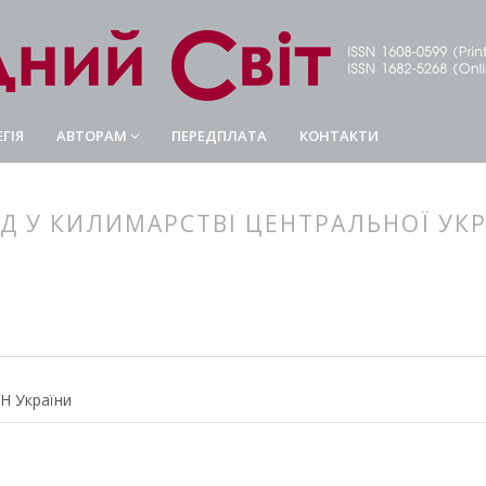
ГІЯ
АВТОРАМ
ПЕРЕДПЛАТА
КОНТАКТИ
Д У КИЛИМАРСТВІ ЦЕНТРАЛЬНОЇ УК
article.main##
rticle.sidebar##
АН України