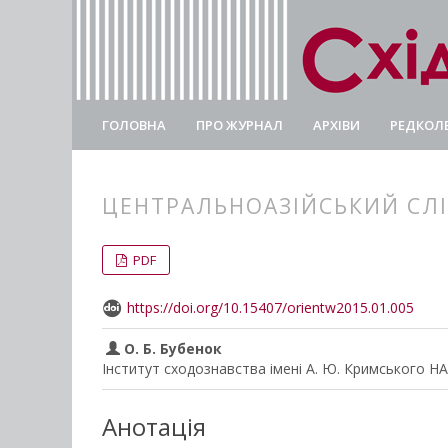
ГОЛОВНА
ПРО ЖУРНАЛ
АРХІВИ
РЕДКОЛЕ
ЦЕНТРАЛЬНОАЗІЙСЬКИЙ СЛІ
##plugins.themes.bootstrap3.
##plugins.themes.bootstrap3.a
PDF
https://doi.org/10.15407/orientw2015.01.005
О. Б. Бубенок
Інститут сходознавства імені А. Ю. Кримського Н
Анотація