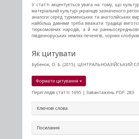
У статті акцентується увага на тому, що культу
матеріальній культурі українців зазначеного рег
аналоги серед туркменських та анатолійських ви
найбільш давніми треба вважати традиції вигото
тюркомовних народів, а й на ранньосередньові
південноруських землях печенігів, чорних клобуків
Як цитувати
Бубенок, О. Б. (2015). ЦЕНТРАЛЬНОАЗІЙСЬКИЙ 
Формати цитування
Переглядів статті: 1695 | Завантажень PDF: 283
##plugins.themes.bootstrap3.a
Ключові слова
Посилання