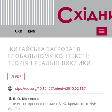
UKR
ENG
“КИТАЙСЬКА ЗАГРОЗА” В
ГЛОБАЛЬНОМУ КОНТЕКСТІ:
ТЕОРІЯ І РЕАЛЬНІ ВИКЛИКИ
##plugins.themes.bootstrap3.articl
##plugins.themes.bootstrap3.article
PDF
https://doi.org/10.15407/orientw2015.02.117
В. О. Кіктенко
Інститут сходознавства імені А. Ю. Кримського НАН
України