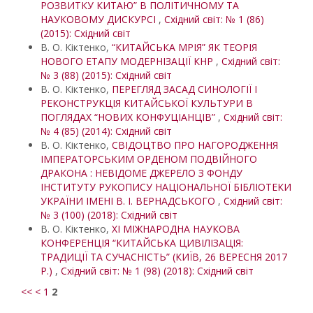
РОЗВИТКУ КИТАЮ” В ПОЛІТИЧНОМУ ТА
НАУКОВОМУ ДИСКУРСІ
,
Східний світ: № 1 (86)
(2015): Східний світ
В. О. Кіктенко,
“КИТАЙСЬКА МРІЯ” ЯК ТЕОРІЯ
НОВОГО ЕТАПУ МОДЕРНІЗАЦІЇ КНР
,
Східний світ:
№ 3 (88) (2015): Східний світ
В. О. Кіктенко,
ПЕРЕГЛЯД ЗАСАД СИНОЛОГІЇ І
РЕКОНСТРУКЦІЯ КИТАЙСЬКОЇ КУЛЬТУРИ В
ПОГЛЯДАХ “НОВИХ КОНФУЦІАНЦІВ”
,
Східний світ:
№ 4 (85) (2014): Східний світ
В. О. Кіктенко,
СВІДОЦТВО ПРО НАГОРОДЖЕННЯ
ІМПЕРАТОРСЬКИМ ОРДЕНОМ ПОДВІЙНОГО
ДРАКОНА : НЕВІДОМЕ ДЖЕРЕЛО З ФОНДУ
ІНСТИТУТУ РУКОПИСУ НАЦІОНАЛЬНОЇ БІБЛІОТЕКИ
УКРАЇНИ ІМЕНІ В. І. ВЕРНАДСЬКОГО
,
Східний світ:
№ 3 (100) (2018): Східний світ
В. О. Кіктенко,
ХІ МІЖНАРОДНА НАУКОВА
КОНФЕРЕНЦІЯ “КИТАЙСЬКА ЦИВІЛІЗАЦІЯ:
ТРАДИЦІЇ ТА СУЧАСНІСТЬ” (КИЇВ, 26 ВЕРЕСНЯ 2017
Р.)
,
Східний світ: № 1 (98) (2018): Східний світ
<<
<
1
2