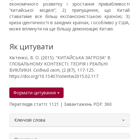
економічного розвитку і зростання привабливості
“китайської моделі”; 2) припущення, що Китай
ставатиме все більш експансіоністською країною; 3)
криза ідентичності в західних країнах, і особливо у США,
може вплинути на ще більшу демонізацію Китаю.
Як цитувати
Кіктенко, В. О. (2015). “КИТАЙСЬКА ЗАГРОЗА” В
ГЛОБАЛЬНОМУ КОНТЕКСТІ: ТЕОРІЯ І РЕАЛЬНІ
ВИКЛИКИ.
Східний світ
, (2 (87), 117-125.
https://doi.org/10.15407/orientw2015.02.117
Формати цитування
Переглядів статті: 1121 | Завантажень PDF: 360
##plugins.themes.bootstrap3.article.
Ключові слова