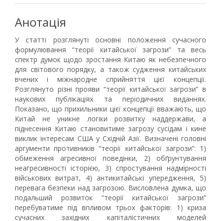
Анотація
У статті розглянуті основні положення сучасного
формулювання “теорії китайської загрози” та весь
спектр думок щодо зростання Китаю як небезпечного
для світового порядку, а також судження китайських
вчених і міжнародне сприйняття цієї концепції.
Розглянуто різні прояви “теорії китайської загрози” в
наукових публікаціях та періодичних виданнях.
Показано, що прихильники цієї концепції вважають, що
Китай не уникне логіки розвитку наддержави, а
піднесення Китаю становитиме загрозу сусідам і кине
виклик інтересам США у Східній Азії. Визначені головні
аргументи противників “теорії китайської загрози”: 1)
обмеження агресивної поведінки, 2) обґрунтування
неагресивності історією, 3) спростування надмірності
військових витрат, 4) антикитайські упередження, 5)
перевага безпеки над загрозою. Висловлена думка, що
подальший розвиток “теорії китайської загрози”
перебуватиме під впливом трьох факторів: 1) криза
сучасних західних капіталістичних моделей