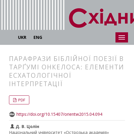
UKR
ENG
ПАРАФРАЗИ БІБЛІЙНОЇ ПОЕЗІЇ В
ТАРҐУМІ ОНКЕЛОСА: ЕЛЕМЕНТИ
ЕСХАТОЛОГІЧНОЇ
ІНТЕРПРЕТАЦІЇ
##plugins.themes.bootstrap3.articl
##plugins.themes.bootstrap3.article
PDF
https://doi.org/10.15407/orientw2015.04.094
Д. В. Цолін
Національний університет «Острозька академія»