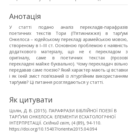
Анотація
У статті подано аналіз перекладів-парафразів
поетичних текстів Тори (П’ятикнижжя) в тарґумі
Онкелоса – юдейському перекладі арамейською мовою,
створеному в I–ІІІ ст. Основною проблемою є наявність
додаткового матеріалу, що не є перекладом з
оригіналу, саме в поетичних текстах (прозові
перекладені майже буквально). Чому перекладач вільно
передавав саме поезію? Який характер мають ці вставки
і як їхній зміст пов’язаний із літургійним використанням
тарґумів? Ці питання розглядаються у статті.
Як цитувати
Цолін, Д. В. (2015). ПАРАФРАЗИ БІБЛІЙНОЇ ПОЕЗІЇ В
ТАРҐУМІ ОНКЕЛОСА: ЕЛЕМЕНТИ ЕСХАТОЛОГІЧНОЇ
ІНТЕРПРЕТАЦІЇ.
Східний світ
, (4 (89), 94-110.
https://doi.org/10.15407/orientw2015.04.094