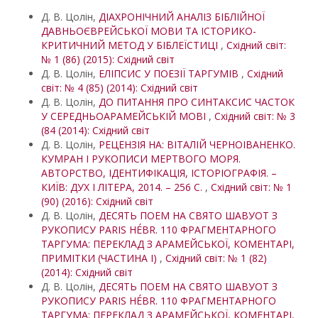
Д. В. Цолін,
ДІАХРОНІЧНИЙ АНАЛІЗ БІБЛІЙНОЇ
ДАВНЬОЄВРЕЙСЬКОЇ МОВИ ТА ІСТОРИКО-
КРИТИЧНИЙ МЕТОД У БІБЛЕЇСТИЦІ
,
Східний світ:
№ 1 (86) (2015): Східний світ
Д. В. Цолін,
ЕЛІПСИС У ПОЕЗІЇ ТАРГУМІВ
,
Східний
світ: № 4 (85) (2014): Східний світ
Д. В. Цолін,
ДО ПИТАННЯ ПРО СИНТАКСИС ЧАСТОК
У СЕРЕДНЬОАРАМЕЙСЬКІЙ МОВІ
,
Східний світ: № 3
(84 (2014): Східний світ
Д. В. Цолін,
РЕЦЕНЗІЯ НА: ВІТАЛІЙ ЧЕРНОІВАНЕНКО.
КУМРАН І РУКОПИСИ МЕРТВОГО МОРЯ.
АВТОРСТВО, ІДЕНТИФІКАЦІЯ, ІСТОРІОГРАФІЯ. –
КИЇВ: ДУХ І ЛІТЕРА, 2014. – 256 С.
,
Східний світ: № 1
(90) (2016): Східний світ
Д. В. Цолін,
ДЕСЯТЬ ПОЕМ НА СВЯТО ШАВУОТ З
РУКОПИСУ PARIS HÉBR. 110 ФРАГМЕНТАРНОГО
ТАРГУМА: ПЕРЕКЛАД З АРАМЕЙСЬКОЇ, КОМЕНТАРІ,
ПРИМІТКИ (ЧАСТИНА І)
,
Східний світ: № 1 (82)
(2014): Східний світ
Д. В. Цолін,
ДЕСЯТЬ ПОЕМ НА СВЯТО ШАВУОТ З
РУКОПИСУ PARIS HÉBR. 110 ФРАГМЕНТАРНОГО
ТАРГУМА: ПЕРЕКЛАД З АРАМЕЙСЬКОЇ, КОМЕНТАРІ,