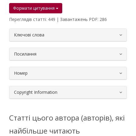
Формати цитування
Переглядів статті: 449 | Завантажень PDF: 286
##plugins.themes.bootstrap3.article.
Ключові слова
Посилання
Номер
Copyright Information
Статті цього автора (авторів), які
найбільше читають