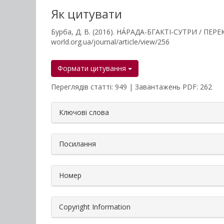
Як цитувати
Бурба, Д. В. (2016). НÁРАДА-БГАКТІ-СУТРИ / ПЕ
world.org.ua/journal/article/view/256
Формати цитування
Переглядів статті: 949 | Завантажень PDF: 262
##plugins.themes.bootstrap3.a
Ключові слова
Посилання
Номер
Copyright Information