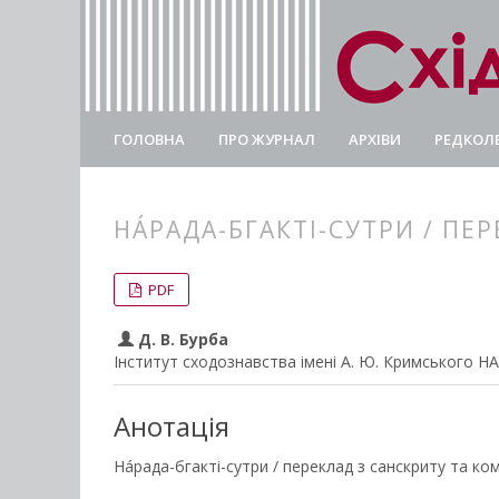
ГОЛОВНА
ПРО ЖУРНАЛ
АРХІВИ
РЕДКОЛЕ
НÁРАДА-БГАКТІ-СУТРИ / ПЕ
##plugins.themes.bootstrap3.
##plugins.themes.bootstrap3.a
PDF
Д. В. Бурба
Інститут сходознавства імені А. Ю. Кримського Н
Анотація
Нáрада-бгакті-сутри / переклад з санскриту та ком