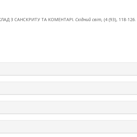
РЕКЛАД З САНСКРИТУ ТА КОМЕНТАРІ.
Східний світ
, (4 (93), 118-126.
rticle.details##