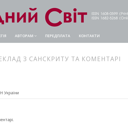
ГІЯ
АВТОРАМ
ПЕРЕДПЛАТА
КОНТАКТИ
РЕКЛАД З САНСКРИТУ ТА КОМЕНТАРІ
article.main##
rticle.sidebar##
АН України
ентарі.