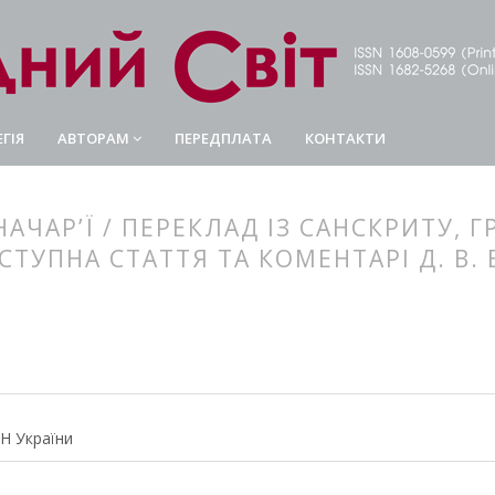
ГІЯ
АВТОРАМ
ПЕРЕДПЛАТА
КОНТАКТИ
НАЧАР’Ї / ПЕРЕКЛАД ІЗ САНСКРИТУ,
СТУПНА СТАТТЯ ТА КОМЕНТАРІ Д. В.
article.main##
rticle.sidebar##
АН України