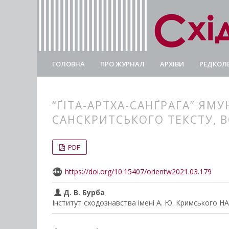
ГОЛОВНА
ПРО ЖУРНАЛ
АРХІВИ
РЕДКОЛЕ
“ҐІТА-АРТХА-САНҐРАГА” ЯМУ
САНСКРИТСЬКОГО ТЕКСТУ, В
##plugins.themes.bootstrap3.
##plugins.themes.bootstrap3.a
PDF
https://doi.org/10.15407/orientw2021.03.179
Д. В. Бурба
Інститут сходознавства імені А. Ю. Кримського Н