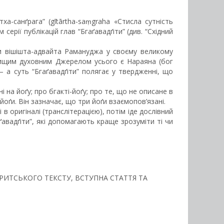
ха-санґрага” (gītārtha-saṃgraha «Стисла сутність
рії публікацій глав “Бгаґавадґіти” (див. “Східний
и вішішта-адвайта Рамануджа у своєму великому
айвищим духовним Джерелом усього є Нараяна (бог
 а суть “Бгаґавадґіти” полягає у твердженні, що
ні на йоґу; про бгакті-йоґу; про те, що не описане в
оґи. Він зазначає, що три йоґи взаємопов’язані.
в оригіналі (транслітерацією), потім іде дослівний
ґавадґіти”, які допомагають краще зрозуміти ті чи
НСКРИТСЬКОГО ТЕКСТУ, ВСТУПНА СТАТТЯ ТА