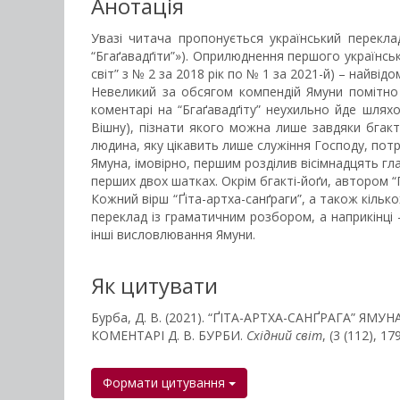
Анотація
Увазі читача пропонується український переклад 
“Бгаґавадґіти”»). Оприлюднення першого українськ
світ” з № 2 за 2018 рік по № 1 за 2021-й) – найвідо
Невеликий за обсягом компендій Ямуни помітно
коментарі на “Бгаґавадґіту” неухильно йде шлях
Вішну), пізнати якого можна лише завдяки бгакт
людина, яку цікавить лише служіння Господу, пот
Ямуна, імовірно, першим розділив вісімнадцять глав 
перших двох шатках. Окрім бгакті-йоґи, автором “
Кожний вірш “Ґіта-артха-санґраги”, а також кілько
переклад із граматичним розбором, а наприкінці –
інші висловлювання Ямуни.
Як цитувати
Бурба, Д. В. (2021). “ҐІТА-АРТХА-САНҐРАГА” 
КОМЕНТАРІ Д. В. БУРБИ.
Східний світ
, (3 (112), 1
Формати цитування