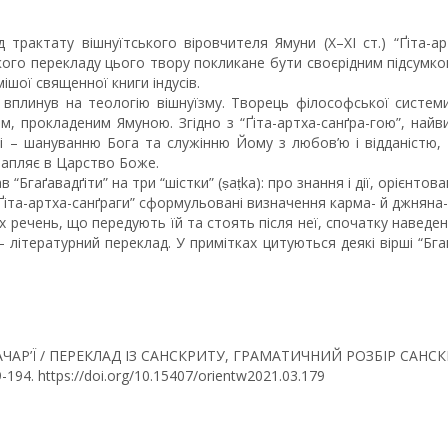
трактату вішнуїтського віровчителя Ямуни (X–XI cт.) “Ґіта-арт
ого перекладу цього твору покликане бути своєрідним підсумком се
мішої священної книги індусів.
 вплинув на теологію вішнуїзму. Творець філософської систем
ом, прокладеним Ямуною. Згідно з “Ґіта-артха-санґра-гою”, н
і – шануванню Бога та служінню Йому з любов’ю і відданістю, –
рапляє в Царство Боже.
“Бгаґавадґіти” на три “шістки” (ṣaṭka): про знання і дії, орієнтова
Ґіта-артха-санґраги” сформульовані визначення карма- й джняна-й
х речень, що передують їй та стоять після неї, спочатку наведені 
 літературний переклад. У примітках цитуються деякі вірші “Бга
ЯМУНАЧАР’Ї / ПЕРЕКЛАД ІЗ САНСКРИТУ, ГРАМАТИЧНИЙ РОЗБІР СА
79-194. https://doi.org/10.15407/orientw2021.03.179