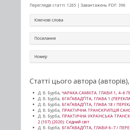
Переглядів статті: 1265 | Завантажень PDF: 396
##plugins.themes.bootstrap3.a
Ключові слова
Посилання
Номер
Статті цього автора (авторів)
Д. В. Бурба,
ЧАРАКА-САМХІТА. ГЛАВИ 1, 4–6
Д. В. Бурба,
БГАҐАВАДҐІТА, ГЛАВА 1 (ПЕРЕКЛ
Д. В. Бурба,
БГАҐАВАДҐІТА, ГЛАВА 18 / ПЕРЕ
Д. В. Бурба,
ПРАКТИЧНА ТРАНСКРИПЦІЯ САНС
Д. В. Бурба,
ПРАКТИЧНА УКРАЇНСЬКА ТРАНСКР
2 (107) (2020): Східний світ
Д. В. Бурба,
БГАҐАВАДҐІТА, ГЛАВИ 6–7 / ПЕР