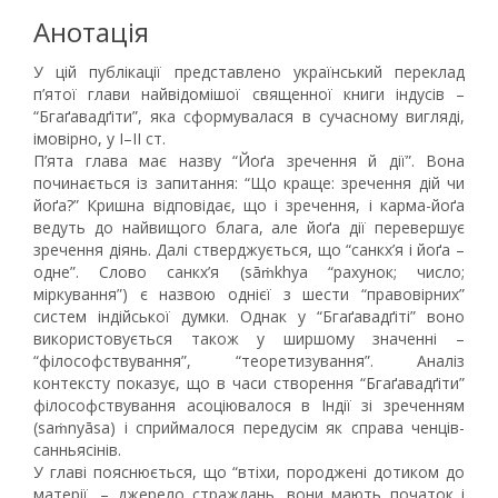
Анотація
У цій публікації представлено український переклад
п’ятої глави найвідомішої священної книги індусів –
“Бгаґавадґіти”, яка сформувалася в сучасному вигляді,
імовірно, у I–II ст.
П’ята глава має назву “Йоґа зречення й дії”. Вона
починається із запитання: “Що краще: зречення дій чи
йоґа?” Кришна відповідає, що і зречення, і карма-йоґа
ведуть до найвищого блага, але йоґа дії перевершує
зречення діянь. Далі стверджується, що “санкх’я і йоґа –
одне”. Слово санкх’я (sāṁkhya “рахунок; число;
міркування”) є назвою однієї з шести “правовірних”
систем індійської думки. Однак у “Бгаґавадґіті” воно
використовується також у ширшому значенні –
“філософствування”, “теоретизування”. Аналіз
контексту показує, що в часи створення “Бгаґавадґіти”
філософствування асоціювалося в Індії зі зреченням
(saṁnyāsa) і сприймалося передусім як справа ченців-
санньясінів.
У главі пояснюється, що “втіхи, породжені дотиком до
матерії, – джерело страждань, вони мають початок і