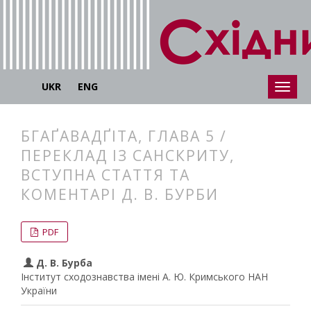
UKR
ENG
БГАҐАВАДҐІТА, ГЛАВА 5 /
ПЕРЕКЛАД ІЗ САНСКРИТУ,
ВСТУПНА СТАТТЯ ТА
КОМЕНТАРІ Д. В. БУРБИ
##plugins.themes.bootstrap3.articl
##plugins.themes.bootstrap3.article
PDF
Д. В. Бурба
Інститут сходознавства імені А. Ю. Кримського НАН
України