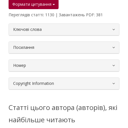
Формати цитування
Переглядів статті: 1130 | Завантажень PDF: 381
##plugins.themes.bootstrap3.article.
Ключові слова
Посилання
Номер
Copyright Information
Статті цього автора (авторів), які
найбільше читають