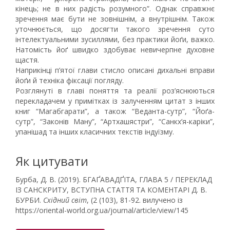
кінець; не в них радість розумного”. Однак справжнє
зречення має бути не зовнішнім, а внутрішнім. Також
уточнюється, що досягти такого зречення суто
інтелектуальними зусиллями, без практики йоґи, важко.
Натомість йоґ швидко здобуває невичерпне духовне
щастя.
Наприкінці п’ятої глави стисло описані дихальні вправи
йоґи й техніка фіксації погляду.
Розглянуті в главі поняття та реалії роз’яснюються
перекладачем у примітках із залученням цитат з інших
книг “Магабгарати”, а також “Веданта-сутр”, “Йоґа-
сутр”, “Законів Ману”, “Артхашястри”, “Санкх’я-каріки”,
упанішад та інших класичних текстів індуїзму.
Як цитувати
Бурба, Д. В. (2019). БГАҐАВАДҐІТА, ГЛАВА 5 / ПЕРЕКЛАД
ІЗ САНСКРИТУ, ВСТУПНА СТАТТЯ ТА КОМЕНТАРІ Д. В.
БУРБИ.
Східний світ
, (2 (103), 81-92. вилучено із
https://oriental-world.org.ua/journal/article/view/145