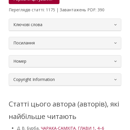
Переглядів статті: 1175 | Завантажень PDF: 390
##plugins.themes.bootstrap3.article.
Ключові слова
Посилання
Номер
Copyright Information
Статті цього автора (авторів), які
найбільше читають
Д. В. Бурба,
ЧАРАКА-САМХІТА. ГЛАВИ 1, 4–6