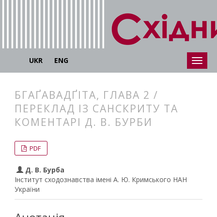
UKR
ENG
БГАҐАВАДҐІТА, ГЛАВА 2 /
ПЕРЕКЛАД ІЗ САНСКРИТУ ТА
КОМЕНТАРІ Д. В. БУРБИ
##plugins.themes.bootstrap3.articl
##plugins.themes.bootstrap3.article
PDF
Д. В. Бурба
Інститут сходознавства імені А. Ю. Кримського НАН
України