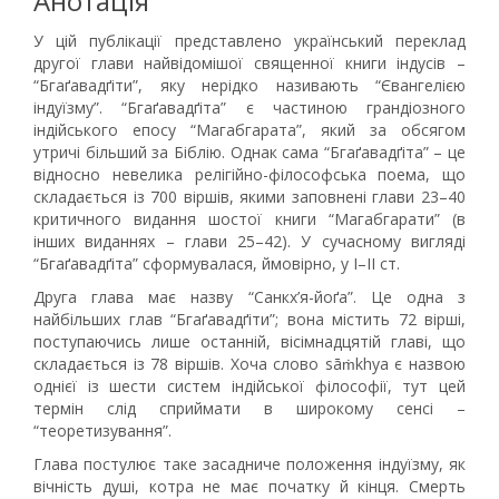
Анотація
У цій публікації представлено український переклад
другої глави найвідомішої священної книги індусів –
“Бгаґавадґіти”, яку нерідко називають “Євангелією
індуїзму”. “Бгаґавадґіта” є частиною грандіозного
індійського епосу “Магабгарата”, який за обсягом
утричі більший за Біблію. Однак сама “Бгаґавадґіта” – це
відносно невелика релігійно-філософська поема, що
складається із 700 віршів, якими заповнені глави 23–40
критичного видання шостої книги “Магабгарати” (в
інших виданнях – глави 25–42). У сучасному вигляді
“Бгаґавадґіта” сформувалася, ймовірно, у I–II ст.
Друга глава має назву “Санкх’я-йоґа”. Це одна з
найбільших глав “Бгаґавадґіти”; вона містить 72 вірші,
поступаючись лише останній, вісімнадцятій главі, що
складається із 78 віршів. Хоча слово sāṁkhya є назвою
однієї із шести систем індійської філософії, тут цей
термін слід сприймати в широкому сенсі –
“теоретизування”.
Глава постулює таке засадниче положення індуїзму, як
вічність душі, котра не має початку й кінця. Смерть