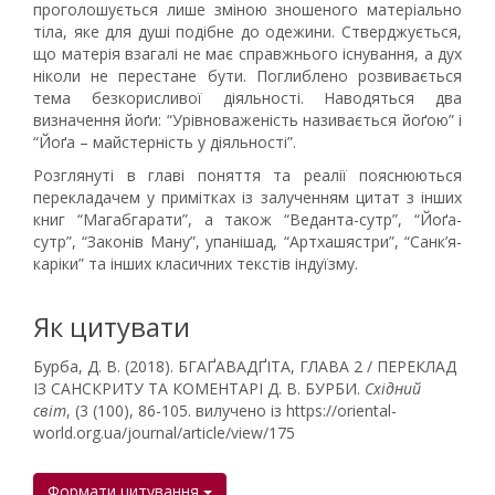
проголошується лише зміною зношеного матеріально
тіла, яке для душі подібне до одежини. Стверджується,
що матерія взагалі не має справжнього існування, а дух
ніколи не перестане бути. Поглиблено розвивається
тема безкорисливої діяльності. Наводяться два
визначення йоґи: “Урівноваженість називається йоґою” і
“Йоґа – майстерність у діяльності”.
Розглянуті в главі поняття та реалії пояснюються
перекладачем у примітках із залученням цитат з інших
книг “Магабгарати”, а також “Веданта-сутр”, “Йоґа-
сутр”, “Законів Ману”, упанішад, “Артхашястри”, “Санк’я-
каріки” та інших класичних текстів індуїзму.
Як цитувати
Бурба, Д. В. (2018). БГАҐАВАДҐІТА, ГЛАВА 2 / ПЕРЕКЛАД
ІЗ САНСКРИТУ ТА КОМЕНТАРІ Д. В. БУРБИ.
Східний
світ
, (3 (100), 86-105. вилучено із https://oriental-
world.org.ua/journal/article/view/175
Формати цитування