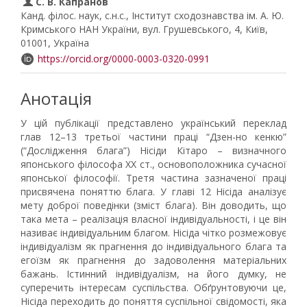
С. В. Капранов
Канд. філос. наук, с.н.с., Інститут сходознавства ім. А. Ю.
Кримського НАН України, вул. Грушевського, 4, Київ,
01001, Україна
https://orcid.org/0000-0003-0320-0991
Анотація
У цій публікації представлено український переклад
глав 12–13 третьої частини праці “Дзен-но кенкю”
(“Дослідження блага”) Нісіди Кітаро – визначного
японського філософа ХХ ст., основоположника сучасної
японської філософії. Третя частина зазначеної праці
присвячена поняттю блага. У главі 12 Нісіда аналізує
мету доброї поведінки (зміст блага). Він доводить, що
така мета – реалізація власної індивідуальності, і це він
називає індивідуальним благом. Нісіда чітко розмежовує
індивідуалізм як прагнення до індивідуального блага та
егоїзм як прагнення до задоволення матеріальних
бажань. Істинний індивідуалізм, на його думку, не
суперечить інтересам суспільства. Обґрунтовуючи це,
Нісіда переходить до поняття суспільної свідомості, яка