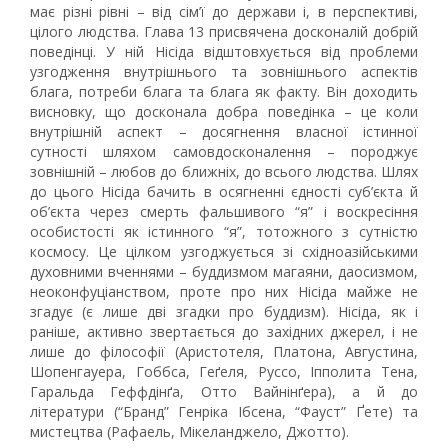
має різні рівні – від сім’ї до держави і, в перспективі,
цілого людства. Глава 13 присвячена досконалій добрій
поведінці. У ній Нісіда відштовхується від проблеми
узгодження внутрішнього та зовнішнього аспектів
блага, потреби блага та блага як факту. Він доходить
висновку, що досконала добра поведінка – це коли
внутрішній аспект – досягнення власної істинної
сутності шляхом самовдосконалення – породжує
зовнішній – любов до ближніх, до всього людства. Шлях
до цього Нісіда бачить в осягненні єдності суб’єкта й
об’єкта через смерть фальшивого “я” і воскресіння
особистості як істинного “я”, тотожного з сутністю
космосу. Це цілком узгоджується зі східноазійськими
духовними вченнями – буддизмом магаяни, даосизмом,
неоконфуціанством, проте про них Нісіда майже не
згадує (є лише дві згадки про буддизм). Нісіда, як і
раніше, активно звертається до західних джерел, і не
лише до філософії (Аристотеля, Платона, Августина,
Шопенгауера, Гоббса, Геґеля, Руссо, Іпполита Тена,
Гаральда Геффдінґа, Отто Вайнінґера), а й до
літератури (“Бранд” Генріка Ібсена, “Фауст” Ґете) та
мистецтва (Рафаель, Мікеланджело, Джотто).