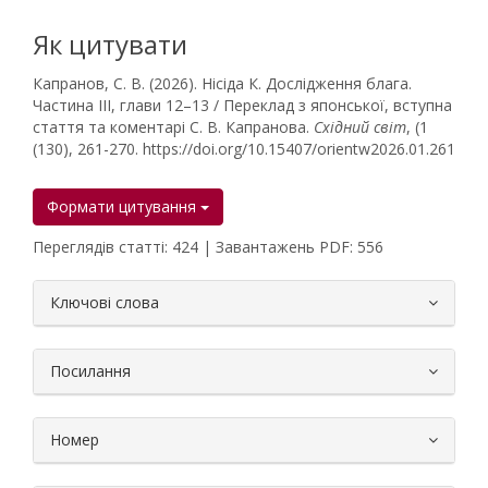
Як цитувати
Капранов, С. В. (2026). Нісіда К. Дослідження блага.
Частина ІІІ, глави 12–13 / Переклад з японської, вступна
стаття та коментарі С. В. Капранова.
Східний світ
, (1
(130), 261-270. https://doi.org/10.15407/orientw2026.01.261
Формати цитування
Переглядів статті: 424 | Завантажень PDF: 556
##plugins.themes.bootstrap3.article.
Ключові слова
Посилання
Номер