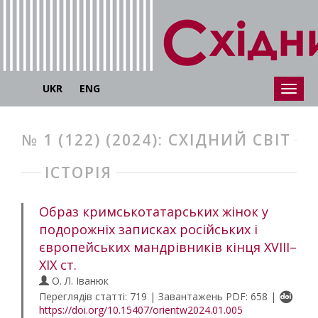
UKR
ENG
№ 1 (122) (2024): СХІДНИЙ СВІТ
ІСТОРІЯ
Образ кримськотатарських жінок у
подорожніх записках російських і
європейських мандрівників кінця XVIII–
ХІХ ст.
О. Л. Іванюк
Переглядів статті: 719 | Завантажень PDF: 658 |
https://doi.org/10.15407/orientw2024.01.005