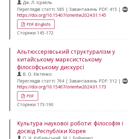
Дж. Л. Ісраель
Переглядів статті: 585 | Завантажень PDF: 415 |
https://doi.org/10.15407/orientw2024.01.145
PDF (English)
Сторінки 145-172
Альтюссерівський структуралізм у
китайському марксистському
філософському дискурсі
В. О. Кіктенко
Переглядів статті: 764 | Завантажень PDF: 512 |
https://doi.org/10.15407/orientw2024.01.173
PDF
Сторінки 173-190
Культура наукової роботи: філософія і
досвід Республіки Корея
О. Н. Кубальський, М. І. Бойченко