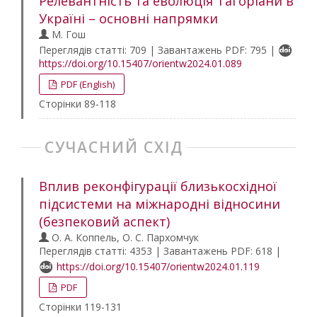
Релевантність та еволюція Таґоріани в
Україні – основні напрямки
М. Гош
Переглядів статті: 709 | Завантажень PDF: 795 |
https://doi.org/10.15407/orientw2024.01.089
PDF (English)
Сторінки 89-118
СУЧАСНИЙ СХІД
Вплив реконфігурації близькосхідної
підсистеми на міжнародні відносини
(безпековий аспект)
О. А. Коппель, О. С. Пархомчук
Переглядів статті: 4353 | Завантажень PDF: 618 |
https://doi.org/10.15407/orientw2024.01.119
PDF
Сторінки 119-131