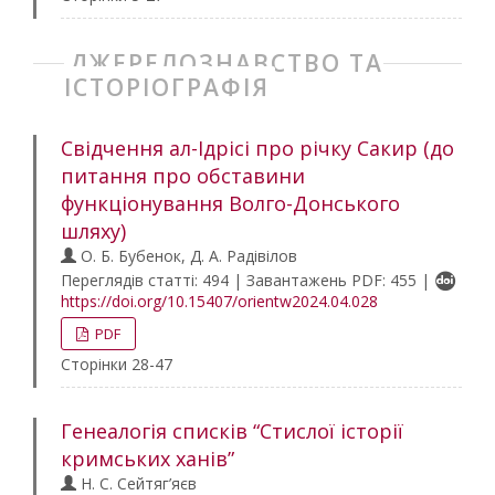
ДЖЕРЕЛОЗНАВСТВО ТА
ІСТОРІОГРАФІЯ
Свідчення ал-Ідрісі про річку Сакир (до
питання про обставини
функціонування Волго-Донського
шляху)
О. Б. Бубенок, Д. А. Радівілов
Переглядів статті: 494 | Завантажень PDF: 455 |
https://doi.org/10.15407/orientw2024.04.028
PDF
Сторінки 28-47
Генеалогія списків “Стислої історії
кримських ханів”
Н. С. Сейтяг’яєв