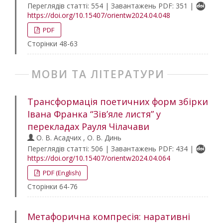
Переглядів статті: 554 | Завантажень PDF: 351 |
https://doi.org/10.15407/orientw2024.04.048
PDF
Сторінки 48-63
МОВИ ТА ЛІТЕРАТУРИ
Трансформація поетичних форм збірки
Івана Франка “Зів’яле листя” у
перекладах Рауля Чілачави
О. В. Асадчих , О. В. Динь
Переглядів статті: 506 | Завантажень PDF: 434 |
https://doi.org/10.15407/orientw2024.04.064
PDF (English)
Сторінки 64-76
Метафорична компресія: наративні