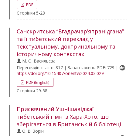
PDF
Сторінки 5-28
Санскритська “Бгадрачар’япранідгана”
та її тибетський переклад у
текстуальному, доктринальному та
історичному контекстах
М. О. Васильєва
Переглядів статті: 817 | Завантажень PDF: 729 |
https://doi.org/10.15407/orientw2024.03.029
PDF (English)
Сторінки 29-58
Присвячений Ушнішавіджаї
тибетський гімн із Хара-Хото, що
зберігається в Британській бібліотеці
О. В. Зорін