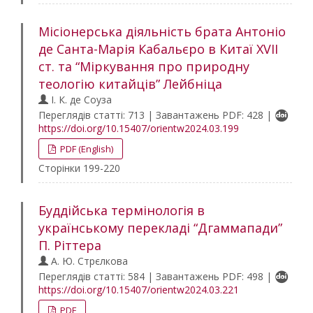
Місіонерська діяльність брата Антоніо
де Санта-Марія Кабальєро в Китаї XVII
ст. та “Міркування про природну
теологію китайців” Лейбніца
І. К. де Соуза
Переглядів статті: 713 | Завантажень PDF: 428 |
https://doi.org/10.15407/orientw2024.03.199
PDF (English)
Сторінки 199-220
Буддійська термінологія в
українському перекладі “Дгаммапади”
П. Ріттера
А. Ю. Стрєлкова
Переглядів статті: 584 | Завантажень PDF: 498 |
https://doi.org/10.15407/orientw2024.03.221
PDF