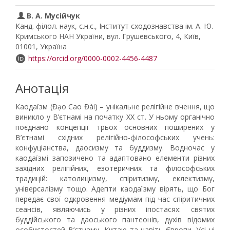
В. А. Мусійчук
Канд. філол. наук, с.н.с., Інститут сходознавства ім. А. Ю.
Кримського НАН України, вул. Грушевського, 4, Київ,
01001, Україна
https://orcid.org/0000-0002-4456-4487
Анотація
Каодаїзм (Đạo Cao Đài) – унікальне релігійне вчення, що
виникло у В’єтнамі на початку ХХ ст. У ньому органічно
поєднано концепції трьох основних поширених у
В’єтнамі східних релігійно-філософських учень:
конфуціанства, даосизму та буддизму. Водночас у
каодаїзмі запозичено та адаптовано елементи різних
західних релігійних, езотеричних та філософських
традицій: католицизму, спіритизму, еклектизму,
універсалізму тощо. Адепти каодаїзму вірять, що Бог
передає свої одкровення медіумам під час спіритичних
сеансів, являючись у різних іпостасях: святих
буддійського та даоського пантеонів, духів відомих
особистостей В’єтнаму, Китаю та навіть Європи. Усі ці