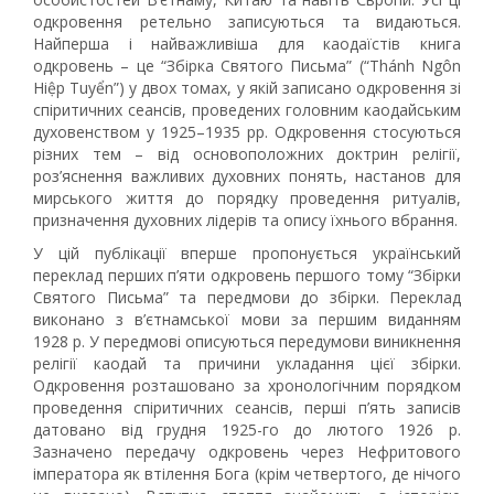
одкровення ретельно записуються та видаються.
Найперша і найважливіша для каодаїстів книга
одкровень – це “Збірка Святого Письма” (“Thánh Ngôn
Hiệp Tuyển”) у двох томах, у якій записано одкровення зі
спіритичних сеансів, проведених головним каодайським
духовенством у 1925–1935 рр. Одкровення стосуються
різних тем – від основоположних доктрин релігії,
роз’яснення важливих духовних понять, настанов для
мирського життя до порядку проведення ритуалів,
призначення духовних лідерів та опису їхнього вбрання.
У цій публікації вперше пропонується український
переклад перших п’яти одкровень першого тому “Збірки
Святого Письма” та передмови до збірки. Переклад
виконано з в’єтнамської мови за першим виданням
1928 р. У передмові описуються передумови виникнення
релігії каодай та причини укладання цієї збірки.
Одкровення розташовано за хронологічним порядком
проведення спіритичних сеансів, перші п’ять записів
датовано від грудня 1925-го до лютого 1926 р.
Зазначено передачу одкровень через Нефритового
імператора як втілення Бога (крім четвертого, де нічого