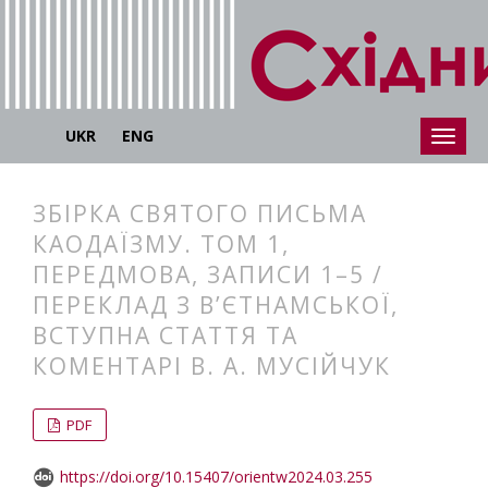
UKR
ENG
ЗБІРКА СВЯТОГО ПИСЬМА
КАОДАЇЗМУ. ТОМ 1,
ПЕРЕДМОВА, ЗАПИСИ 1–5 /
ПЕРЕКЛАД З В’ЄТНАМСЬКОЇ,
ВСТУПНА СТАТТЯ ТА
КОМЕНТАРІ В. А. МУСІЙЧУК
##plugins.themes.bootstrap3.articl
##plugins.themes.bootstrap3.article
PDF
https://doi.org/10.15407/orientw2024.03.255