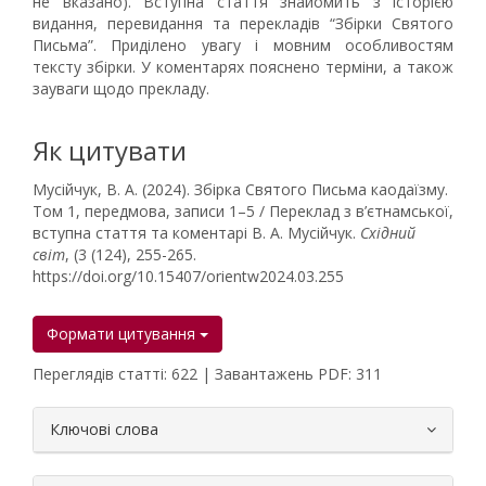
не вказано). Вступна стаття знайомить з історією
видання, перевидання та перекладів “Збірки Святого
Письма”. Приділено увагу і мовним особливостям
тексту збірки. У коментарях пояснено терміни, а також
зауваги щодо прекладу.
Як цитувати
Мусійчук, В. А. (2024). Збірка Святого Письма каодаїзму.
Том 1, передмова, записи 1–5 / Переклад з в’єтнамської,
вступна стаття та коментарі В. А. Мусійчук.
Східний
світ
, (3 (124), 255-265.
https://doi.org/10.15407/orientw2024.03.255
Формати цитування
Переглядів статті: 622 | Завантажень PDF: 311
##plugins.themes.bootstrap3.article.
Ключові слова