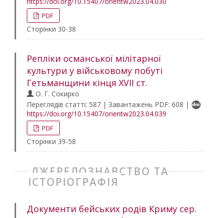
https://doi.org/10.15407/orientw2023.04.030
PDF
Сторінки 30-38
Репліки османської мілітарної
культури у військовому побуті
Гетьманщини кінця XVII ст.
О. Г. Сокирко
Переглядів статті: 587 | Завантажень PDF: 608 |
https://doi.org/10.15407/orientw2023.04.039
PDF
Сторінки 39-58
ДЖЕРЕЛОЗНАВСТВО ТА
ІСТОРІОГРАФІЯ
Документи бейських родів Криму сер.