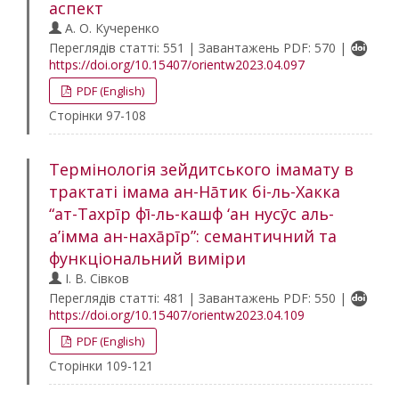
аспект
А. О. Кучеренко
Переглядів статті: 551 | Завантажень PDF: 570 |
https://doi.org/10.15407/orientw2023.04.097
PDF (English)
Сторінки 97-108
Термінологія зейдитського імамату в
трактаті імама ан-Нāтик бі-ль-Хакка
“ат-Тахрīр фī-ль-кашф ‘ан нусȳс аль-
а’імма ан-нахāрīр”: семантичний та
функціональний виміри
І. В. Сівков
Переглядів статті: 481 | Завантажень PDF: 550 |
https://doi.org/10.15407/orientw2023.04.109
PDF (English)
Сторінки 109-121