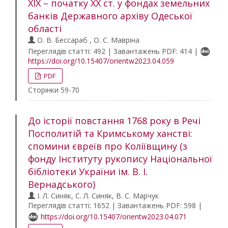
XIX – початку ХХ ст. у фондах земельних
банків Державного архіву Одеської
області
О. В. Бессараб , О. С. Мавріна
Переглядів статті: 492 | Завантажень PDF: 414 |
https://doi.org/10.15407/orientw2023.04.059
PDF
Сторінки 59-70
До історії повстання 1768 року в Речі
Посполитій та Кримському ханстві:
спомини євреїв про Коліївщину (з
фонду Інституту рукопису Національної
бібліотеки України ім. В. І.
Вернадського)
І. Л. Синяк, С. Л. Синяк, В. C. Марчук
Переглядів статті: 1652 | Завантажень PDF: 598 |
https://doi.org/10.15407/orientw2023.04.071