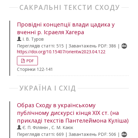
САКРАЛЬНІ ТЕКСТИ СХОДУ
Провідні концепції влади цадика у
вченні р. Ісраеля Хагера
І. В. Туров
Переглядів статті: 515 | Завантажень PDF: 386 |
https://doi.org/10.15407/orientw2023.04.122
PDF
Сторінки 122-141
УКРАЇНА І СХІД
Образ Сходу в українському
публічному дискурсі кінця XIX ст. (на
прикладі текстів Пантелеймона Куліша)
Є. П. Філянін , С. М. Каюк
Переглядів статті: 669 | Завантажень PDF: 506 |