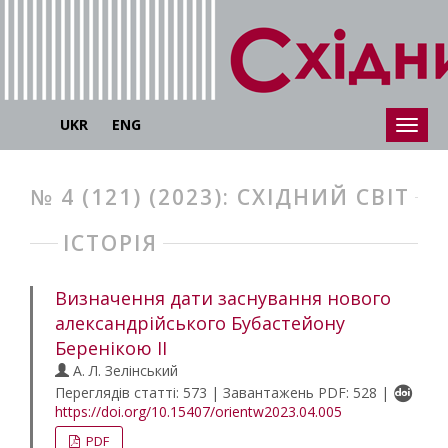
UKR
ENG
№ 4 (121) (2023): СХІДНИЙ СВІТ
ІСТОРІЯ
Визначення дати заснування нового
александрійського Бубастейону
Беренікою ІІ
А. Л. Зелінський
Переглядів статті: 573 | Завантажень PDF: 528 |
https://doi.org/10.15407/orientw2023.04.005
PDF