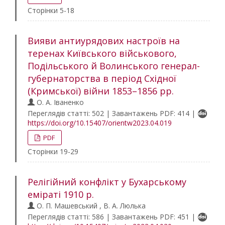
Сторінки 5-18
Вияви антиурядових настроїв на
теренах Київського військового,
Подільського й Волинського генерал-
губернаторства в період Східної
(Кримської) війни 1853–1856 рр.
О. А. Іваненко
Переглядів статті: 502 | Завантажень PDF: 414 |
https://doi.org/10.15407/orientw2023.04.019
PDF
Сторінки 19-29
Релігійний конфлікт у Бухарському
еміраті 1910 р.
О. П. Машевський , В. А. Люлька
Переглядів статті: 586 | Завантажень PDF: 451 |