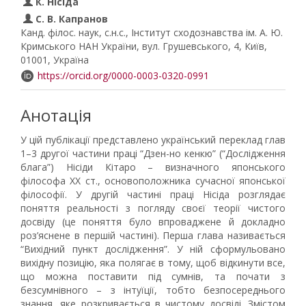
К. Нісіда
С. В. Капранов
Канд. філос. наук, с.н.с., Інститут сходознавства ім. А. Ю.
Кримського НАН України, вул. Грушевського, 4, Київ,
01001, Україна
https://orcid.org/0000-0003-0320-0991
Анотація
У цій публікації представлено український переклад глав
1–3 другої частини праці “Дзен-но кенкю” (“Дослідження
блага”) Нісіди Кітаро – визначного японського
філософа ХХ ст., основоположника сучасної японської
філософії. У другій частині праці Нісіда розглядає
поняття реальності з погляду своєї теорії чистого
досвіду (це поняття було впроваджене й докладно
роз’яснене в першій частині). Перша глава називається
“Вихідний пункт дослідження”. У ній сформульовано
вихідну позицію, яка полягає в тому, щоб відкинути все,
що можна поставити під сумнів, та почати з
безсумнівного – з інтуїції, тобто безпосереднього
знання, яке розкривається в чистому досвіді. Змістом