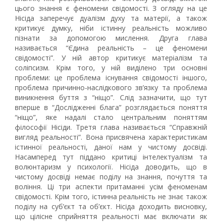
цього знання є феномени свідомості. З огляду на це
Нісіда заперечує дуалізм духу та матерії, а також
критикує думку, ніби істинну реальність можливо
пізнати за допомогою мислення. Друга глава
називається “Єдина реальність – це феномени
свідомості”. У ній автор критикує матеріалізм та
соліпсизм. Крім того, у ній виділено три основні
проблеми: це проблема існування свідомості іншого,
проблема причинно-наслідкового зв’язку та проблема
виникнення буття з “ніщо”. Слід зазначити, що тут
вперше в “Дослідженні блага” розглядається поняття
“ніщо”, яке надалі стало центральним поняттям
філософії Нісіди. Третя глава називається “Справжній
вигляд реальності”. Вона присвячена характеристикам
істинної реальності, даної нам у чистому досвіді.
Насамперед тут піддано критиці інтелектуалізм та
волюнтаризм у психології. Нісіда доводить, що в
чистому досвіді немає поділу на знання, почуття та
воління. Ці три аспекти притаманні усім феноменам
свідомості. Крім того, істинна реальність не знає також
поділу на суб’єкт та об’єкт. Нісіда доходить висновку,
що цілісне сприйняття реальності має включати як