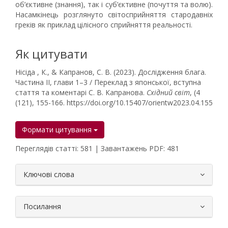
об’єктивне (знання), так і суб’єктивне (почуття та волю).
Насамкінець розглянуто світосприйняття стародавніх
греків як приклад цілісного сприйняття реальності.
Як цитувати
Нісіда , К., & Капранов, С. В. (2023). Дослідження блага.
Частина ІІ, глави 1–3 / Переклад з японської, вступна
стаття та коментарі С. В. Капранова.
Східний світ
, (4
(121), 155-166. https://doi.org/10.15407/orientw2023.04.155
Формати цитування
Переглядів статті: 581 | Завантажень PDF: 481
##plugins.themes.bootstrap3.article.
Ключові слова
Посилання