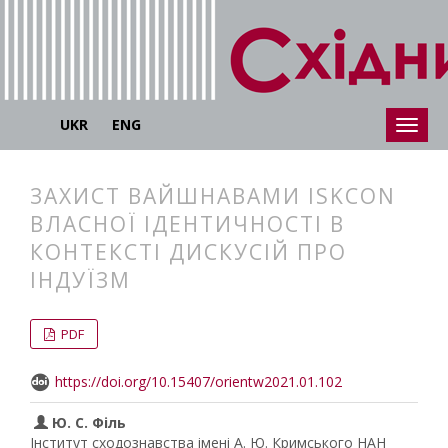
UKR
ENG
ЗАХИСТ ВАЙШНАВАМИ ISKCON
ВЛАСНОЇ ІДЕНТИЧНОСТІ В
КОНТЕКСТІ ДИСКУСІЙ ПРО
ІНДУЇЗМ
##plugins.themes.bootstrap3.articl
##plugins.themes.bootstrap3.article
PDF
https://doi.org/10.15407/orientw2021.01.102
Ю. С. Філь
Інститут сходознавства імені А. Ю. Кримського НАН