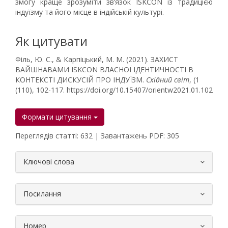
змогу краще зрозуміти зв’язок ISKCON із традицією
індуїзму та його місце в індійській культурі.
Як цитувати
Філь, Ю. С., & Карпіцький, М. М. (2021). ЗАХИСТ
ВАЙШНАВАМИ ISKCON ВЛАСНОЇ ІДЕНТИЧНОСТІ В
КОНТЕКСТІ ДИСКУСІЙ ПРО ІНДУЇЗМ.
Східний світ
, (1
(110), 102-117. https://doi.org/10.15407/orientw2021.01.102
Формати цитування
Переглядів статті: 632 | Завантажень PDF: 305
##plugins.themes.bootstrap3.article.
Ключові слова
Посилання
Номер