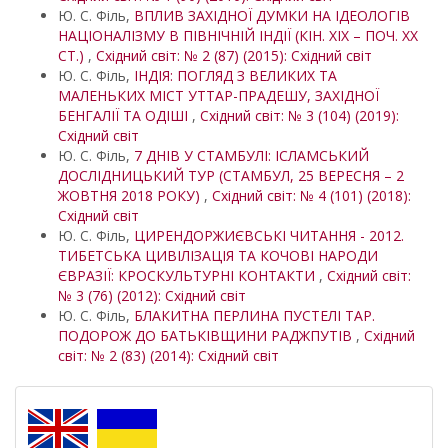
Ю. С. Філь,
ВПЛИВ ЗАХІДНОЇ ДУМКИ НА ІДЕОЛОГІВ
НАЦІОНАЛІЗМУ В ПІВНІЧНІЙ ІНДІЇ (КІН. ХІХ – ПОЧ. ХХ
СТ.)
,
Східний світ: № 2 (87) (2015): Східний світ
Ю. С. Філь,
ІНДІЯ: ПОГЛЯД З ВЕЛИКИХ ТА
МАЛЕНЬКИХ МІСТ УТТАР-ПРАДЕШУ, ЗАХІДНОЇ
БЕНГАЛІЇ ТА ОДІШІ
,
Східний світ: № 3 (104) (2019):
Східний світ
Ю. С. Філь,
7 ДНІВ У СТАМБУЛІ: ІСЛАМСЬКИЙ
ДОСЛІДНИЦЬКИЙ ТУР (СТАМБУЛ, 25 ВЕРЕСНЯ – 2
ЖОВТНЯ 2018 РОКУ)
,
Східний світ: № 4 (101) (2018):
Східний світ
Ю. С. Філь,
ЦИРЕНДОРЖИЄВСЬКІ ЧИТАННЯ - 2012.
ТИБЕТСЬКА ЦИВІЛІЗАЦІЯ ТА КОЧОВІ НАРОДИ
ЄВРАЗІЇ: КРОСКУЛЬТУРНІ КОНТАКТИ
,
Східний світ:
№ 3 (76) (2012): Східний світ
Ю. С. Філь,
БЛАКИТНА ПЕРЛИНА ПУСТЕЛІ ТАР.
ПОДОРОЖ ДО БАТЬКІВЩИНИ РАДЖПУТІВ
,
Східний
світ: № 2 (83) (2014): Східний світ