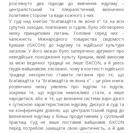
розглянуто два підходи до вивчення індуїзму –
централістський та плюралістичний, визначено
позитивні сторони та вади кожного з них.
У суді над книгою “Бгаґавадґіта як вона є” та на всіх
супутніх заходах, пов’язаних із судом, було обговорено
низку принципових питань. Головне серед них –
належність Міжнародного товариства свідомості
Кришни (ISKCON) до індуїзму та індійської культури
загалом. У його межах було заперечено аргумент про
неведійське походження культу Кришни, який виносив
за межі ведичної традиції не лише ISKCON, а й увесь
ґаудія-вайшнавізм; з’ясовано, чому в контексті індійської
традиції некоректно ставити питання про те, що
Бгаґавадґіта та “Бгаґавадґіта як вона є” – це різні книги;
розвінчано низку уявлень про індуїзм та індусів,
зокрема те, що індусом неможливо стати, а лише
народитися, або ж те, що визнання системи варн-джаті
є сутнісною характеристикою індуїзму. Дискусії в суді та
на конференціях довели, що централістський підхід до
визначення індуїзму є більш продуктивним у суспільній
практиці. Суд не лише поставив вайшнавів ISKCON
перед потребою захищати свою ідентичність, а й дав