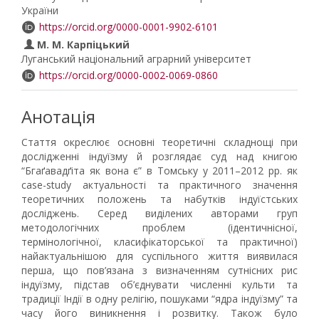
України
https://orcid.org/0000-0001-9902-6101
М. М. Карпіцький
Луганський національний аграрний університет
https://orcid.org/0000-0002-0069-0860
Анотація
Стаття окреслює основні теоретичні складнощі при
дослідженні індуїзму й розглядає суд над книгою
“Бгаґавадґіта як вона є” в Томську у 2011–2012 рр. як
case-study актуальності та практичного значення
теоретичних положень та набутків індуїстських
досліджень. Серед виділених авторами груп
методологічних проблем (ідентичнісної,
термінологічної, класифікаторської та практичної)
найактуальнішою для суспільного життя виявилася
перша, що пов’язана з визначенням сутнісних рис
індуїзму, підстав об’єднувати численні культи та
традиції Індії в одну релігію, пошуками “ядра індуїзму” та
часу його виникнення і розвитку. Також було