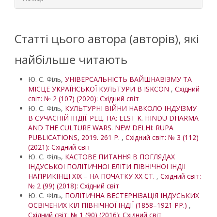
Статті цього автора (авторів), які
найбільше читають
Ю. С. Філь,
УНІВЕРСАЛЬНІСТЬ ВАЙШНАВІЗМУ ТА
МІСЦЕ УКРАЇНСЬКОЇ КУЛЬТУРИ В ISKCON
,
Східний
світ: № 2 (107) (2020): Східний світ
Ю. С. Філь,
КУЛЬТУРНІ ВІЙНИ НАВКОЛО ІНДУЇЗМУ
В СУЧАСНІЙ ІНДІЇ. РЕЦ. НА: ELST K. HINDU DHARMA
AND THE CULTURE WARS. NEW DELHI: RUPA
PUBLICATIONS, 2019. 261 P.
,
Східний світ: № 3 (112)
(2021): Східний світ
Ю. С. Філь,
КАСТОВЕ ПИТАННЯ В ПОГЛЯДАХ
ІНДУСЬКОЇ ПОЛІТИЧНОЇ ЕЛІТИ ПІВНІЧНОЇ ІНДІЇ
НАПРИКІНЦІ ХІХ – НА ПОЧАТКУ ХХ СТ.
,
Східний світ:
№ 2 (99) (2018): Східний світ
Ю. С. Філь,
ПОЛІТИЧНА ВЕСТЕРНІЗАЦІЯ ІНДУСЬКИХ
ОСВІЧЕНИХ КІЛ ПІВНІЧНОЇ ІНДІЇ (1858–1921 РР.)
,
Східний світ: № 1 (90) (2016): Східний світ