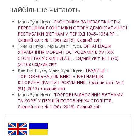
найбільше читають
Мань Зунг Нгуєн,
ЕКОНОМІКА ЗА НЕЗАЛЕЖНІСТЬ:
ПЕРЕОЦІНКА ЕКОНОМІКИ ОПОРУ ДЕМОКРАТИЧНОЇ
РЕСПУБЛІКИ В’ЄТНАМ У ПЕРІОД 1945–1954 РР.
,
Східний світ: № 1 (86) (2015): Східний світ
Тхиа Хі Нгуєн, Мань Зунг Нгуєн,
ОРГАНІЗАЦІЯ
УПРАВЛІННЯ МОРЕМ І ОСТРОВАМИ В XV І XIX
СТОЛІТТЯХ У СХІДНІЙ АЗІЇ
,
Східний світ: № 1 (90)
(2016): Східний світ
Ван Кім Нгуєн, Мань Зунг Нгуєн,
ТРАДИЦІЇ І
ТОРГОВЕЛЬНА ДІЯЛЬНІСТЬ В’ЄТНАМЦІВ:
ІСТОРИЧНІ ФАКТИ І РОЗУМІННЯ
,
Східний світ: № 4
(81) (2013): Східний світ
Мань Зунг Нгуєн,
ТОРГОВІ ВІДНОСИНИ В’ЄТНАМУ
ТА КОРЕЇ У ПЕРШІЙ ПОЛОВИНІ XX СТОЛІТТЯ
,
Східний світ: № 1 (98) (2018): Східний світ