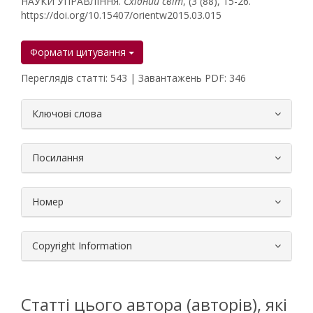
НАУКИ УПРАВЛІННЯ.
Східний світ
, (3 (88), 15-26.
https://doi.org/10.15407/orientw2015.03.015
Формати цитування
Переглядів статті: 543 | Завантажень PDF: 346
##plugins.themes.bootstrap3.article.
Ключові слова
Посилання
Номер
Copyright Information
Статті цього автора (авторів), які