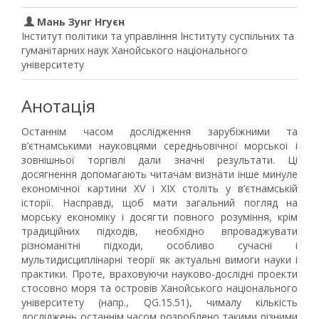
Мань Зунг Нгуєн
Інститут політики та управління Інституту суспільних та
гуманітарних наук Ханойського національного
університету
Анотація
Останнім часом дослідження зарубіжними та
в’єтнамськими науковцями середньовічної морської і
зовнішньої торгівлі дали значні результати. Ці
досягнення допомагають читачам визнати інше минуле
економічної картини XV і XIX століть у в’єтнамській
історії. Насправді, щоб мати загальний погляд на
морську економіку і досягти повного розуміння, крім
традиційних підходів, необхідно впроваджувати
різноманітні підходи, особливо сучасні і
мультидисциплінарні теорії як актуальні вимоги науки і
практики. Проте, враховуючи науково-дослідні проекти
стосовно моря та островів Ханойського національного
університету (напр., QG.15.51), чималу кількість
досліджень останнім часом розроблено такими різними