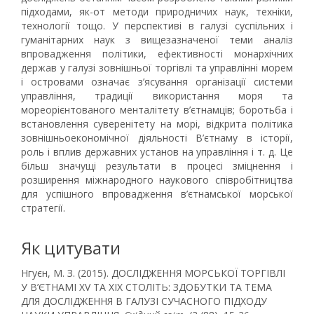
підходами, як-от методи природничих наук, техніки,
технології тощо. У перспективі в галузі суспільних і
гуманітарних наук з вищезазначеної теми аналіз
впровадження політики, ефективності монархічних
держав у галузі зовнішньої торгівлі та управлінні морем
і островами означає з’ясування організації системи
управління, традиції використання моря та
мореорієнтованого менталітету в’єтнамців; боротьба і
встановлення суверенітету на морі, відкрита політика
зовнішньоекономічної діяльності В’єтнаму в історії,
роль і вплив державних установ на управління і т. д. Це
більш значущі результати в процесі зміцнення і
розширення міжнародного наукового співробітництва
для успішного впровадження в’єтнамської морської
стратегії.
Як цитувати
Нгуєн, М. З. (2015). ДОСЛІДЖЕННЯ МОРСЬКОЇ ТОРГІВЛІ
У В’ЄТНАМІ XV ТА XIX СТОЛІТЬ: ЗДОБУТКИ ТА ТЕМА
ДЛЯ ДОСЛІДЖЕННЯ В ГАЛУЗІ СУЧАСНОГО ПІДХОДУ