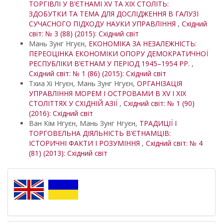
ТОРГІВЛІ У В’ЄТНАМІ XV ТА XIX СТОЛІТЬ:
ЗДОБУТКИ ТА ТЕМА ДЛЯ ДОСЛІДЖЕННЯ В ГАЛУЗІ
СУЧАСНОГО ПІДХОДУ НАУКИ УПРАВЛІННЯ
,
Східний
світ: № 3 (88) (2015): Східний світ
Мань Зунг Нгуєн,
ЕКОНОМІКА ЗА НЕЗАЛЕЖНІСТЬ:
ПЕРЕОЦІНКА ЕКОНОМІКИ ОПОРУ ДЕМОКРАТИЧНОЇ
РЕСПУБЛІКИ В’ЄТНАМ У ПЕРІОД 1945–1954 РР.
,
Східний світ: № 1 (86) (2015): Східний світ
Тхиа Хі Нгуєн, Мань Зунг Нгуєн,
ОРГАНІЗАЦІЯ
УПРАВЛІННЯ МОРЕМ І ОСТРОВАМИ В XV І XIX
СТОЛІТТЯХ У СХІДНІЙ АЗІЇ
,
Східний світ: № 1 (90)
(2016): Східний світ
Ван Кім Нгуєн, Мань Зунг Нгуєн,
ТРАДИЦІЇ І
ТОРГОВЕЛЬНА ДІЯЛЬНІСТЬ В’ЄТНАМЦІВ:
ІСТОРИЧНІ ФАКТИ І РОЗУМІННЯ
,
Східний світ: № 4
(81) (2013): Східний світ