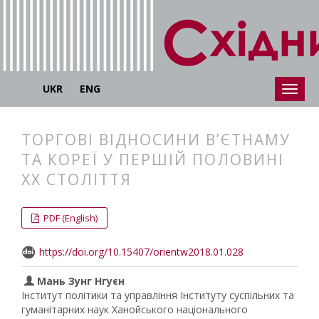
UKR
ENG
ТОРГОВІ ВІДНОСИНИ В’ЄТНАМУ
ТА КОРЕЇ У ПЕРШІЙ ПОЛОВИНІ
XX СТОЛІТТЯ
##plugins.themes.bootstrap3.articl
##plugins.themes.bootstrap3.article
PDF (English)
https://doi.org/10.15407/orientw2018.01.028
Мань Зунг Нгуєн
Інститут політики та управління Інституту суспільних та
гуманітарних наук Ханойського національного