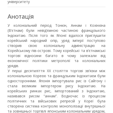
університету
Анотація
У колоніальний період Тонкін, Аннам і Кохінхіна
(В’єтнам) були невід’ємною частиною французького
Індокитаю. Після того як Японії вдалося приглушити
корейський народний опір, уряд імперії поступово
створив свою колоніальну адміністрацію на
Корейському пів-острові. Тому корейські та в’єтнамські
торгові відносини багато в чому залежали від
економічної політики метрополії та колоніальних
урядів.
У перші десятиліття XX століття торгові зв’язки між
колоніальною Кореєю та французьким Індокитаєм були
односторонніми. Японія імпортувала рис із Сайгону і
стала великим імпортером рису Індокитаю. На
корейських ринках рис, імпортований з Індокитаю,
називався рисом “аннам”. Водночас із процесом
політичних та військових репресій у Кореї була
створена система контролю монополізації внутрішньої
та зовнішньої торгівлі японським колоніальним урядом,