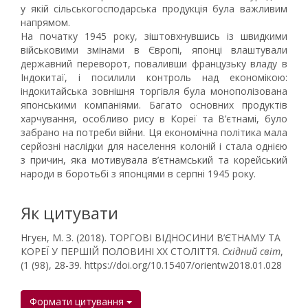
у якій сільськогосподарська продукція була важливим
напрямом.
На початку 1945 року, зіштовхнувшись із швидкими
військовими змінами в Європі, японці влаштували
державний переворот, поваливши французьку владу в
Індокитаї, і посилили контроль над економікою:
індокитайська зовнішня торгівля була монополізована
японськими компаніями. Багато основних продуктів
харчування, особливо рису в Кореї та В’єтнамі, було
забрано на потреби війни. Ця економічна політика мала
серйозні наслідки для населення колоній і стала однією
з причин, яка мотивувала в’єтнамський та корейський
народи в боротьбі з японцями в серпні 1945 року.
Як цитувати
Нгуєн, М. З. (2018). ТОРГОВІ ВІДНОСИНИ В’ЄТНАМУ ТА
КОРЕЇ У ПЕРШІЙ ПОЛОВИНІ XX СТОЛІТТЯ.
Східний світ
,
(1 (98), 28-39. https://doi.org/10.15407/orientw2018.01.028
Формати цитування