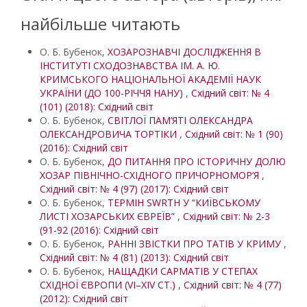
найбільше читають
О. Б. Бубенок,
ХОЗАРОЗНАВЧІ ДОСЛІДЖЕННЯ В
ІНСТИТУТІ СХОДОЗНАВСТВА ІМ. А. Ю.
КРИМСЬКОГО НАЦІОНАЛЬНОЇ АКАДЕМІЇ НАУК
УКРАЇНИ (ДО 100-РІЧЧЯ НАНУ)
,
Східний світ: № 4
(101) (2018): Східний світ
О. Б. Бубенок,
СВІТЛОЇ ПАМ’ЯТІ ОЛЕКСАНДРА
ОЛЕКСАНДРОВИЧА ТОРТІКИ
,
Східний світ: № 1 (90)
(2016): Східний світ
О. Б. Бубенок,
ДО ПИТАННЯ ПРО ІСТОРИЧНУ ДОЛЮ
ХОЗАР ПІВНІЧНО-СХІДНОГО ПРИЧОРНОМОР’Я
,
Східний світ: № 4 (97) (2017): Східний світ
О. Б. Бубенок,
ТЕРМІН SWRTH У “КИЇВСЬКОМУ
ЛИСТІ ХОЗАРСЬКИХ ЄВРЕЇВ”
,
Східний світ: № 2-3
(91-92 (2016): Східний світ
О. Б. Бубенок,
РАННІ ЗВІСТКИ ПРО ТАТІВ У КРИМУ
,
Східний світ: № 4 (81) (2013): Східний світ
О. Б. Бубенок,
НАЩАДКИ САРМАТІВ У СТЕПАХ
СХІДНОЇ ЄВРОПИ (VI–XIV СТ.)
,
Східний світ: № 4 (77)
(2012): Східний світ