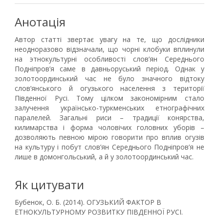
Анотація
Автор статті звертає увагу на те, що дослідники
неодноразово відзначали, що чорні клобуки вплинули
на этнокультурні особливості слов’ян Середнього
Подніпров’я саме в давньоруський період. Однак у
золотоординський час не було значного відтоку
слов’янського й огузького населення з території
Південної Русі. Тому цілком закономірним стало
залучення українсько-туркменських етнографічних
паралелей. Загальні риси – традиції конярства,
килимарства і форма чоловічих головних уборів –
дозволяють певною мірою говорити про вплив огузів
на культуру і побут слов’ян Середнього Подніпров’я не
лише в домонгольський, а й у золотоординський час.
Як цитувати
Бубенок, О. Б. (2014). ОГУЗЬКИЙ ФАКТОР В
ЕТНОКУЛЬТУРНОМУ РОЗВИТКУ ПІВДЕННОЇ РУСІ.