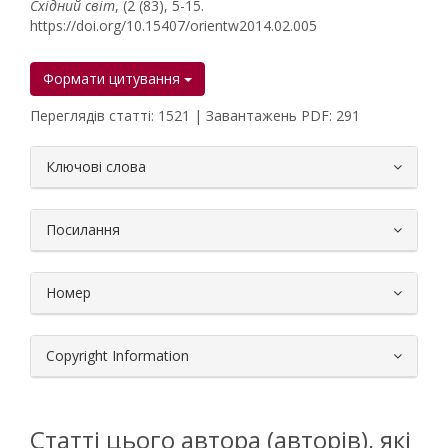
Східний світ
, (2 (83), 5-15.
https://doi.org/10.15407/orientw2014.02.005
Формати цитування
Переглядів статті: 1521 | Завантажень PDF: 291
##plugins.themes.bootstrap3.article.
Ключові слова
Посилання
Номер
Copyright Information
Статті цього автора (авторів), які