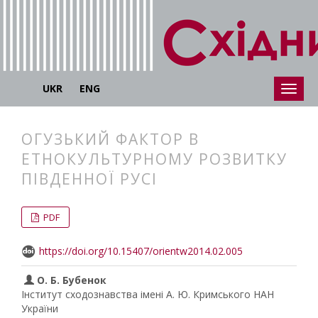
UKR
ENG
ОГУЗЬКИЙ ФАКТОР В
ЕТНОКУЛЬТУРНОМУ РОЗВИТКУ
ПІВДЕННОЇ РУСІ
##plugins.themes.bootstrap3.articl
##plugins.themes.bootstrap3.article
PDF
https://doi.org/10.15407/orientw2014.02.005
О. Б. Бубенок
Інститут сходознавства імені А. Ю. Кримського НАН
України