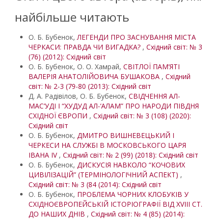
найбільше читають
О. Б. Бубенок,
ЛЕГЕНДИ ПРО ЗАСНУВАННЯ МІСТА
ЧЕРКАСИ: ПРАВДА ЧИ ВИГАДКА?
,
Східний світ: № 3
(76) (2012): Східний світ
О. Б. Бубенок, О. О. Хамрай,
СВІТЛОЇ ПАМ’ЯТІ
ВАЛЕРІЯ АНАТОЛІЙОВИЧА БУШАКОВА
,
Східний
світ: № 2-3 (79-80 (2013): Східний світ
Д. А. Радівілов, О. Б. Бубенок,
СВІДЧЕННЯ АЛ-
МАС‘УДІ І “ХУДУД АЛ-‘АЛАМ” ПРО НАРОДИ ПІВДНЯ
СХІДНОЇ ЄВРОПИ
,
Східний світ: № 3 (108) (2020):
Східний світ
О. Б. Бубенок,
ДМИТРО ВИШНЕВЕЦЬКИЙ І
ЧЕРКЕСИ НА СЛУЖБІ В МОСКОВСЬКОГО ЦАРЯ
ІВАНА IV
,
Східний світ: № 2 (99) (2018): Східний світ
О. Б. Бубенок,
ДИСКУСІЯ НАВКОЛО “КОЧОВИХ
ЦИВІЛІЗАЦІЙ” (ТЕРМІНОЛОГІЧНИЙ АСПЕКТ)
,
Східний світ: № 3 (84 (2014): Східний світ
О. Б. Бубенок,
ПРОБЛЕМА ЧОРНИХ КЛОБУКІВ У
СХІДНОЄВРОПЕЙСЬКІЙ ІСТОРІОГРАФІЇ ВІД XVIII СТ.
ДО НАШИХ ДНІВ
,
Східний світ: № 4 (85) (2014):