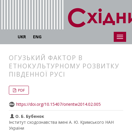
UKR
ENG
ОГУЗЬКИЙ ФАКТОР В
ЕТНОКУЛЬТУРНОМУ РОЗВИТКУ
ПІВДЕННОЇ РУСІ
##plugins.themes.bootstrap3.articl
##plugins.themes.bootstrap3.article
PDF
https://doi.org/10.15407/orientw2014.02.005
О. Б. Бубенок
Інститут сходознавства імені А. Ю. Кримського НАН
України