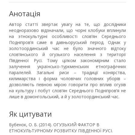
Анотація
Автор статті звертає увагу на те, що дослідники
неодноразово відзначали, що чорні клобуки вплинули
на этнокультурні особливості слов’ян Середнього
Подніпров’я саме в давньоруський період. Однак у
золотоординський час не було значного відтоку
слов’янського й огузького населення з території
Південної Русі. Тому цілком закономірним стало
залучення українсько-туркменських етнографічних
паралелей. Загальні риси – традиції конярства,
килимарства і форма чоловічих головних уборів –
дозволяють певною мірою говорити про вплив огузів
на культуру і побут слов’ян Середнього Подніпров’я не
лише в домонгольський, а й у золотоординський час.
Як цитувати
Бубенок, О. Б. (2014). ОГУЗЬКИЙ ФАКТОР В
ЕТНОКУЛЬТУРНОМУ РОЗВИТКУ ПІВДЕННОЇ РУСІ.