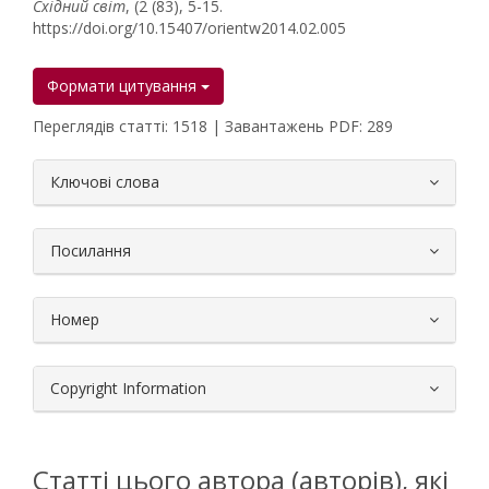
Східний світ
, (2 (83), 5-15.
https://doi.org/10.15407/orientw2014.02.005
Формати цитування
Переглядів статті: 1518 | Завантажень PDF: 289
##plugins.themes.bootstrap3.article.
Ключові слова
Посилання
Номер
Copyright Information
Статті цього автора (авторів), які