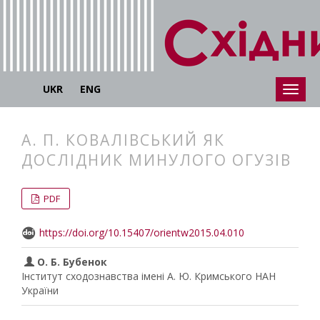
UKR
ENG
А. П. КОВАЛІВСЬКИЙ ЯК
ДОСЛІДНИК МИНУЛОГО ОГУЗІВ
##plugins.themes.bootstrap3.articl
##plugins.themes.bootstrap3.article
PDF
https://doi.org/10.15407/orientw2015.04.010
О. Б. Бубенок
Інститут сходознавства імені А. Ю. Кримського НАН
України