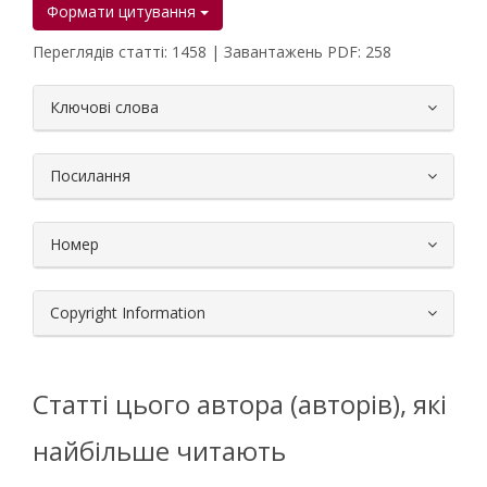
Формати цитування
Переглядів статті: 1458 | Завантажень PDF: 258
##plugins.themes.bootstrap3.article.
Ключові слова
Посилання
Номер
Copyright Information
Статті цього автора (авторів), які
найбільше читають