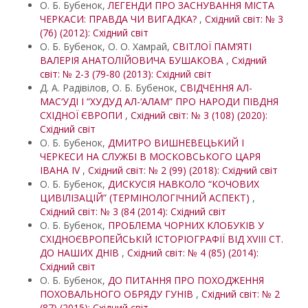
О. Б. Бубенок,
ЛЕГЕНДИ ПРО ЗАСНУВАННЯ МІСТА
ЧЕРКАСИ: ПРАВДА ЧИ ВИГАДКА?
,
Східний світ: № 3
(76) (2012): Східний світ
О. Б. Бубенок, О. О. Хамрай,
СВІТЛОЇ ПАМ’ЯТІ
ВАЛЕРІЯ АНАТОЛІЙОВИЧА БУШАКОВА
,
Східний
світ: № 2-3 (79-80 (2013): Східний світ
Д. А. Радівілов, О. Б. Бубенок,
СВІДЧЕННЯ АЛ-
МАС‘УДІ І “ХУДУД АЛ-‘АЛАМ” ПРО НАРОДИ ПІВДНЯ
СХІДНОЇ ЄВРОПИ
,
Східний світ: № 3 (108) (2020):
Східний світ
О. Б. Бубенок,
ДМИТРО ВИШНЕВЕЦЬКИЙ І
ЧЕРКЕСИ НА СЛУЖБІ В МОСКОВСЬКОГО ЦАРЯ
ІВАНА IV
,
Східний світ: № 2 (99) (2018): Східний світ
О. Б. Бубенок,
ДИСКУСІЯ НАВКОЛО “КОЧОВИХ
ЦИВІЛІЗАЦІЙ” (ТЕРМІНОЛОГІЧНИЙ АСПЕКТ)
,
Східний світ: № 3 (84 (2014): Східний світ
О. Б. Бубенок,
ПРОБЛЕМА ЧОРНИХ КЛОБУКІВ У
СХІДНОЄВРОПЕЙСЬКІЙ ІСТОРІОГРАФІЇ ВІД XVIII СТ.
ДО НАШИХ ДНІВ
,
Східний світ: № 4 (85) (2014):
Східний світ
О. Б. Бубенок,
ДО ПИТАННЯ ПРО ПОХОДЖЕННЯ
ПОХОВАЛЬНОГО ОБРЯДУ ГУНІВ
,
Східний світ: № 2
(87) (2015): Східний світ