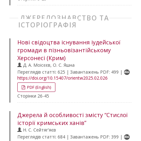
ДЖЕРЕЛОЗНАВСТВО ТА
ІСТОРІОГРАФІЯ
Нові свідоцтва існування іудейської
громади в пізньовізантійському
Херсонесі (Крим)
Д. А. Моісєєв, О. С. Яшна
Переглядів статті: 625 | Завантажень PDF: 499 |
https://doi.org/10.15407/orientw2025.02.026
PDF (English)
Сторінки 26-45
Джерела й особливості змісту “Стислої
історії кримських ханів”
Н. С. Сейтяг’яєв
Переглядів статті: 684 | Завантажень PDF: 399 |